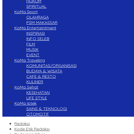
HUKUM
SPIRITUAL
KoMa Sport
OLAHRAGA
PSM MAKASSAR
KoMa Entertaintment
INSPIRASI
INFO SELEB
FILM
MUSIK
EVENT
KoMa Traveling
KOMUNITAS/ORGANISASI
BUDAYA & WISATA
CAFE & RESTO
KULINER
KoMa Sehat
KESEHATAN
LIFE STYLE
KoMa Iptek
SAINS & TEKNOLOGI
OTOMOTIF
Redaksi
Kode Etik Redaksi