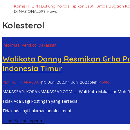
1
Komisi III DPR Dukung Kortas Tipikor Usut Tuntas Dugaan K
Di NASIONAL
399 views
Kolesterol
Informasi Pemkot Makassar
Walikota Danny Resmikan Grha Pr
Indonesia Timur
PEMKOT MAKASSAR
|
10 Juni 2023
11 Juni 2023
oleh
KoMa
MAKASSAR, KORANMAKASSAR.COM — Wali Kota Makassar Moh R
Tidak Ada Lagi Postingan yang Tersedia.
Tidak ada lagi halaman untuk dimuat.
Lihat Selengkapnya