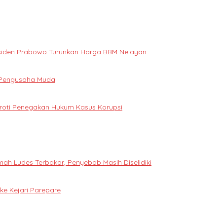
Presiden Prabowo Turunkan Harga BBM Nelayan
i Pengusaha Muda
oroti Penegakan Hukum Kasus Korupsi
h Ludes Terbakar, Penyebab Masih Diselidiki
e Kejari Parepare