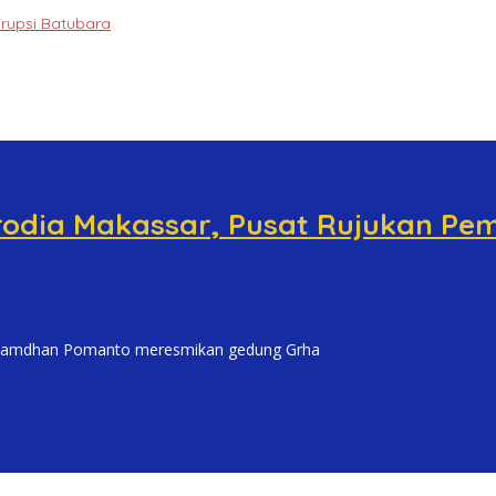
orupsi Batubara
odia Makassar, Pusat Rujukan Pem
amdhan Pomanto meresmikan gedung Grha