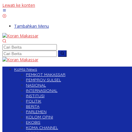
Lewati ke konten
Tambahkan Menu
KoMa News
PEMKOT MAKASSAR
PEMPROV SULSEL
NASIONAL
INTERNASIONAL
INSTITUSI
POLITIK
BERITA
PARLEMEN
KOLOM OPINI
EKOBIS
KOMA CHANNEL