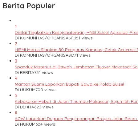
Berita Populer
1
Dinilai Tingkatkan Kesejehateraan, HNSI Sulsel Apresiasi 
Di KOMUNITAS/ORGANISASI
1,151 views
2
HIPMI Maros Siapkan 80 Pengurus Kampus, Cetak Generas
Di KOMUNITAS/ORGANISASI
771 views
3
Spanduk Misterius di Bawah Jembatan Flyover Makassar S
Di BERITA
731 views
4
Mantan Suami Laporkan Bupati Gowa ke Polda Sulsel
Di HUKUM
700 views
5
Kebakaran Hebat di Jalan Tinumbu Makassar, Sejumlah Ruma
Di BERITA
623 views
6
ACW Laporkan Dugaan Penyimpangan Proyek Jalan Beton k
Di HUKUM
604 views