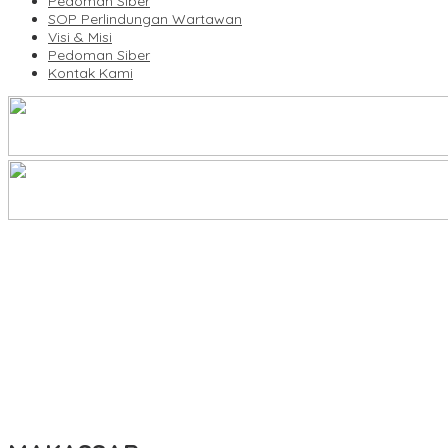
Pedoman Siber
SOP Perlindungan Wartawan
Visi & Misi
Pedoman Siber
Kontak Kami
Legalitas Tower di Karuwisi–Sinrijala Dipertanyakan Warga
KBLI Hotel Diperbarui, Pelaku Usaha di Sulsel Diminta Segera Sesua
UNIMEN Buka 8 Prodi Baru, Perkuat Akses Pendidikan Tinggi dan 
Bank Sulselbar Bantu Dump Truck Sampah, Enrekang Perkuat Lay
Lomba Rakyat Gelar “Pidato AHY Muda 2026”, Dorong Pelajar In