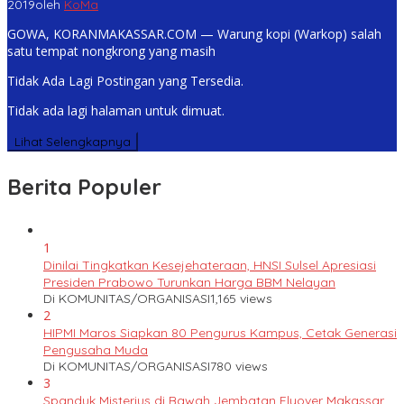
2019
oleh
KoMa
GOWA, KORANMAKASSAR.COM — Warung kopi (Warkop) salah
satu tempat nongkrong yang masih
Tidak Ada Lagi Postingan yang Tersedia.
Tidak ada lagi halaman untuk dimuat.
Lihat Selengkapnya
Berita Populer
1
Dinilai Tingkatkan Kesejehateraan, HNSI Sulsel Apresiasi
Presiden Prabowo Turunkan Harga BBM Nelayan
Di KOMUNITAS/ORGANISASI
1,165 views
2
HIPMI Maros Siapkan 80 Pengurus Kampus, Cetak Generasi
Pengusaha Muda
Di KOMUNITAS/ORGANISASI
780 views
3
Spanduk Misterius di Bawah Jembatan Flyover Makassar