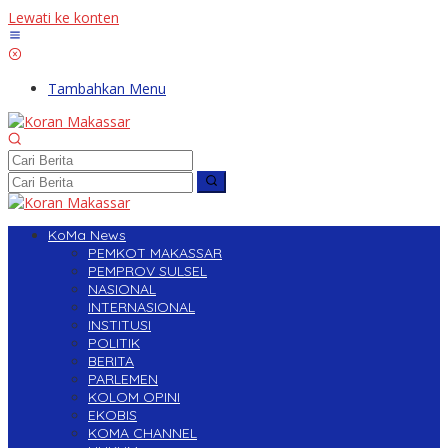
Lewati ke konten
Tambahkan Menu
KoMa News
PEMKOT MAKASSAR
PEMPROV SULSEL
NASIONAL
INTERNASIONAL
INSTITUSI
POLITIK
BERITA
PARLEMEN
KOLOM OPINI
EKOBIS
KOMA CHANNEL