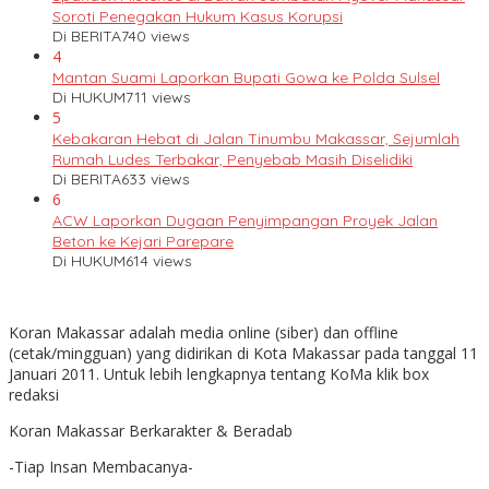
Soroti Penegakan Hukum Kasus Korupsi
Di BERITA
740 views
4
Mantan Suami Laporkan Bupati Gowa ke Polda Sulsel
Di HUKUM
711 views
5
Kebakaran Hebat di Jalan Tinumbu Makassar, Sejumlah
Rumah Ludes Terbakar, Penyebab Masih Diselidiki
Di BERITA
633 views
6
ACW Laporkan Dugaan Penyimpangan Proyek Jalan
Beton ke Kejari Parepare
Di HUKUM
614 views
Koran Makassar adalah media online (siber) dan offline
(cetak/mingguan) yang didirikan di Kota Makassar pada tanggal 11
Januari 2011. Untuk lebih lengkapnya tentang KoMa klik box
redaksi
Koran Makassar Berkarakter & Beradab
-Tiap Insan Membacanya-