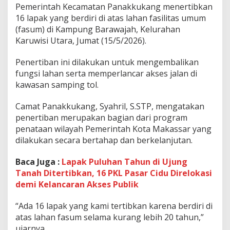
Pemerintah Kecamatan Panakkukang menertibkan
a
j
16 lapak yang berdiri di atas lahan fasilitas umum
a
(fasum) di Kampung Barawajah, Kelurahan
h
Karuwisi Utara, Jumat (15/5/2026).
D
i
Penertiban ini dilakukan untuk mengembalikan
t
e
fungsi lahan serta memperlancar akses jalan di
r
kawasan samping tol.
t
i
Camat Panakkukang, Syahril, S.STP, mengatakan
b
penertiban merupakan bagian dari program
k
a
penataan wilayah Pemerintah Kota Makassar yang
n
dilakukan secara bertahap dan berkelanjutan.
,
A
Baca Juga :
Lapak Puluhan Tahun di Ujung
k
Tanah Ditertibkan, 16 PKL Pasar Cidu Direlokasi
s
e
demi Kelancaran Akses Publik
s
J
“Ada 16 lapak yang kami tertibkan karena berdiri di
a
atas lahan fasum selama kurang lebih 20 tahun,”
l
ujarnya.
a