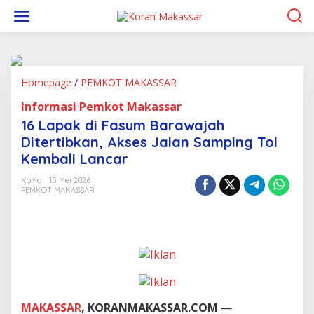
L
e
w
a
t
i
k
Homepage
/
PEMKOT MAKASSAR
1
e
6
Informasi Pemkot Makassar
k
L
o
a
16 Lapak di Fasum Barawajah
n
p
Ditertibkan, Akses Jalan Samping Tol
t
a
Kembali Lancar
e
k
n
d
KoMa
15 Mei 2026
i
PEMKOT MAKASSAR
F
a
s
u
m
B
a
r
a
MAKASSAR
, KORANMAKASSAR.COM
—
w