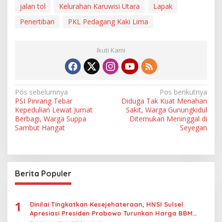
jalan tol
Kelurahan Karuwisi Utara
Lapak
Penertiban
PKL Pedagang Kaki Lima
Ikuti Kami
N
Pos sebelumnya
Pos berikutnya
PSI Pinrang Tebar
Diduga Tak Kuat Menahan
a
Kepedulian Lewat Jumat
Sakit, Warga Gunungkidul
v
Berbagi, Warga Suppa
Ditemukan Meninggal di
Sambut Hangat
Seyegan
i
g
a
Berita Populer
s
i
p
1
Dinilai Tingkatkan Kesejehateraan, HNSI Sulsel
Apresiasi Presiden Prabowo Turunkan Harga BBM
o
Nelayan