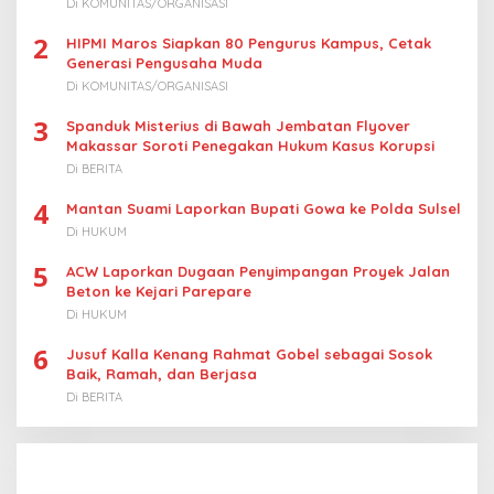
Di KOMUNITAS/ORGANISASI
s
2
HIPMI Maros Siapkan 80 Pengurus Kampus, Cetak
Generasi Pengusaha Muda
Di KOMUNITAS/ORGANISASI
3
Spanduk Misterius di Bawah Jembatan Flyover
Makassar Soroti Penegakan Hukum Kasus Korupsi
Di BERITA
4
Mantan Suami Laporkan Bupati Gowa ke Polda Sulsel
Di HUKUM
5
ACW Laporkan Dugaan Penyimpangan Proyek Jalan
Beton ke Kejari Parepare
Di HUKUM
6
Jusuf Kalla Kenang Rahmat Gobel sebagai Sosok
Baik, Ramah, dan Berjasa
Di BERITA