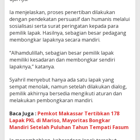
n
S
Ia menjelaskan, proses penertiban dilakukan
a
dengan pendekatan persuasif dan humanis melalui
m
sosialisasi serta surat peringatan kepada para
p
pemilik lapak. Hasilnya, sebagian besar pedagang
i
n
membongkar lapaknya secara mandiri.
g
T
“Alhamdulillah, sebagian besar pemilik lapak
o
memiliki kesadaran dan membongkar sendiri
l
lapaknya,” katanya.
K
e
m
Syahril menyebut hanya ada satu lapak yang
b
sempat menolak, namun setelah dilakukan dialog,
a
pemilik akhirnya bersedia mengikuti aturan dan
l
melakukan pembongkaran mandiri.
i
L
a
Baca Juga :
Pemkot Makassar Tertibkan 178
n
Lapak PKL di Mariso, Mayoritas Bongkar
c
Mandiri Setelah Puluhan Tahun Tempati Fasum
a
r