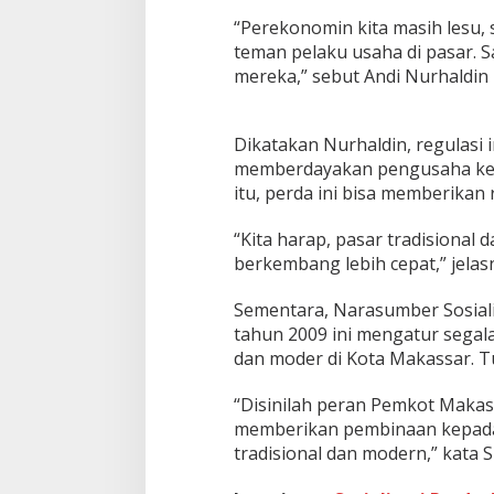
l
a
“Perekonomin kita masih lesu,
k
teman pelaku usaha di pasar. 
u
mereka,” sebut Andi Nurhaldin
U
s
a
h
Dikatakan Nurhaldin, regulasi
a
memberdayakan pengusaha keci
M
itu, perda ini bisa memberika
i
k
“Kita harap, pasar tradisional
r
o
berkembang lebih cepat,” jelas
Sementara, Narasumber Sosiali
tahun 2009 ini mengatur segal
dan moder di Kota Makassar. Tu
“Disinilah peran Pemkot Makas
memberikan pembinaan kepada
tradisional dan modern,” kata Si