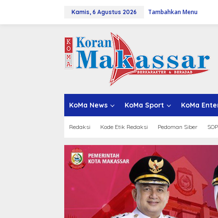
L
Tambahkan Menu
e
Kamis, 6 Agustus 2026
w
a
t
i
k
e
k
o
n
t
KoMa News
KoMa Sport
KoMa Ente
e
n
Redaksi
Kode Etik Redaksi
Pedoman Siber
SOP