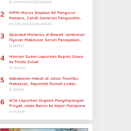
Turunkan Harga BBM Nelayan
Di KOMUNITAS/ORGANISASI
2
HIPMI Maros Siapkan 80 Pengurus
Kampus, Cetak Generasi Pengusaha
Muda
Di KOMUNITAS/ORGANISASI
3
Spanduk Misterius di Bawah Jembatan
Flyover Makassar Soroti Penegakan
Hukum Kasus Korupsi
Di BERITA
4
Mantan Suami Laporkan Bupati Gowa
ke Polda Sulsel
Di HUKUM
5
Kebakaran Hebat di Jalan Tinumbu
Makassar, Sejumlah Rumah Ludes
Terbakar, Penyebab Masih Diselidiki
Di BERITA
6
ACW Laporkan Dugaan Penyimpangan
Proyek Jalan Beton ke Kejari Parepare
Di HUKUM