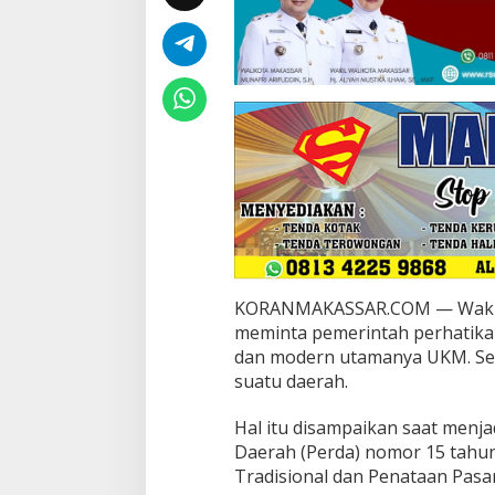
t
a
P
e
m
e
r
i
n
t
a
h
P
e
r
KORANMAKASSAR.COM — Wakil 
h
meminta pemerintah perhatikan
a
dan modern utamanya UKM. S
t
i
suatu daerah.
k
a
Hal itu disampaikan saat menja
n
Daerah (Perda) nomor 15 tahu
P
Tradisional dan Penataan Pasar
e