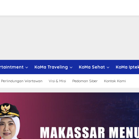
rtaintment
KoMa Traveling
KoMa Sehat
KoMa Ipte
 Perlindungan Wartawan
Visi & Misi
Pedoman Siber
Kontak Kami