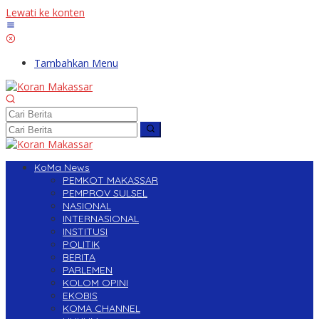
Lewati ke konten
Tambahkan Menu
KoMa News
PEMKOT MAKASSAR
PEMPROV SULSEL
NASIONAL
INTERNASIONAL
INSTITUSI
POLITIK
BERITA
PARLEMEN
KOLOM OPINI
EKOBIS
KOMA CHANNEL