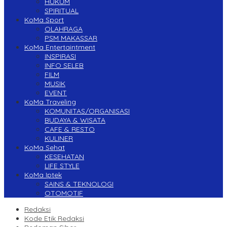
HUKUM
SPIRITUAL
KoMa Sport
OLAHRAGA
PSM MAKASSAR
KoMa Entertaintment
INSPIRASI
INFO SELEB
FILM
MUSIK
EVENT
KoMa Traveling
KOMUNITAS/ORGANISASI
BUDAYA & WISATA
CAFE & RESTO
KULINER
KoMa Sehat
KESEHATAN
LIFE STYLE
KoMa Iptek
SAINS & TEKNOLOGI
OTOMOTIF
Redaksi
Kode Etik Redaksi