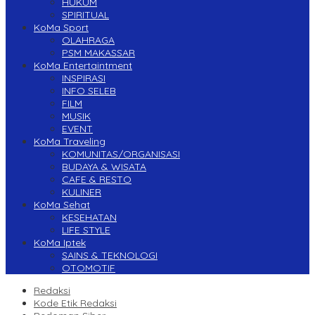
HUKUM
SPIRITUAL
KoMa Sport
OLAHRAGA
PSM MAKASSAR
KoMa Entertaintment
INSPIRASI
INFO SELEB
FILM
MUSIK
EVENT
KoMa Traveling
KOMUNITAS/ORGANISASI
BUDAYA & WISATA
CAFE & RESTO
KULINER
KoMa Sehat
KESEHATAN
LIFE STYLE
KoMa Iptek
SAINS & TEKNOLOGI
OTOMOTIF
Redaksi
Kode Etik Redaksi