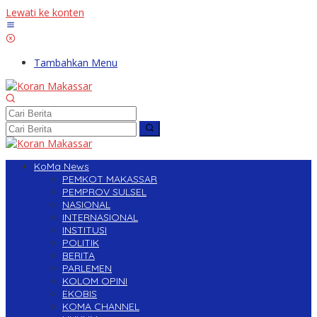
Lewati ke konten
Tambahkan Menu
KoMa News
PEMKOT MAKASSAR
PEMPROV SULSEL
NASIONAL
INTERNASIONAL
INSTITUSI
POLITIK
BERITA
PARLEMEN
KOLOM OPINI
EKOBIS
KOMA CHANNEL