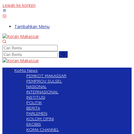
Lewati ke konten
Tambahkan Menu
KoMa News
PEMKOT MAKASSAR
PEMPROV SULSEL
NASIONAL
INTERNASIONAL
INSTITUSI
POLITIK
BERITA
PARLEMEN
KOLOM OPINI
EKOBIS
KOMA CHANNEL