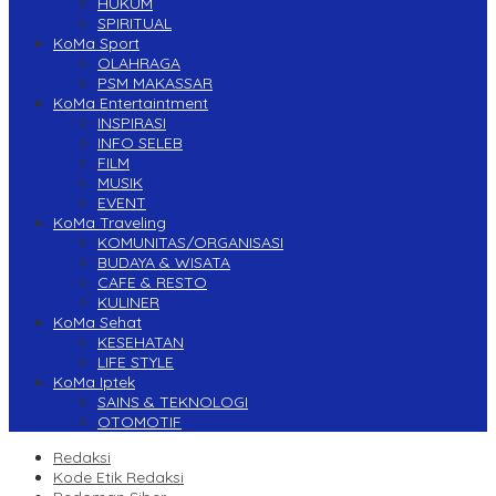
HUKUM
SPIRITUAL
KoMa Sport
OLAHRAGA
PSM MAKASSAR
KoMa Entertaintment
INSPIRASI
INFO SELEB
FILM
MUSIK
EVENT
KoMa Traveling
KOMUNITAS/ORGANISASI
BUDAYA & WISATA
CAFE & RESTO
KULINER
KoMa Sehat
KESEHATAN
LIFE STYLE
KoMa Iptek
SAINS & TEKNOLOGI
OTOMOTIF
Redaksi
Kode Etik Redaksi