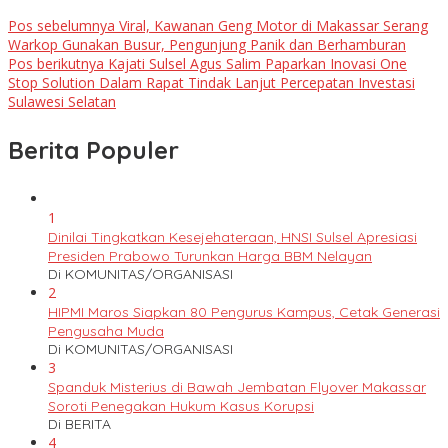
Pos sebelumnya
Viral, Kawanan Geng Motor di Makassar Serang
Warkop Gunakan Busur, Pengunjung Panik dan Berhamburan
Pos berikutnya
Kajati Sulsel Agus Salim Paparkan Inovasi One
Stop Solution Dalam Rapat Tindak Lanjut Percepatan Investasi
Sulawesi Selatan
Berita Populer
1
Dinilai Tingkatkan Kesejehateraan, HNSI Sulsel Apresiasi
Presiden Prabowo Turunkan Harga BBM Nelayan
Di KOMUNITAS/ORGANISASI
2
HIPMI Maros Siapkan 80 Pengurus Kampus, Cetak Generasi
Pengusaha Muda
Di KOMUNITAS/ORGANISASI
3
Spanduk Misterius di Bawah Jembatan Flyover Makassar
Soroti Penegakan Hukum Kasus Korupsi
Di BERITA
4