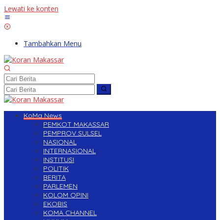
Lewati ke konten
Tambahkan Menu
KoMa News
PEMKOT MAKASSAR
PEMPROV SULSEL
NASIONAL
INTERNASIONAL
INSTITUSI
POLITIK
BERITA
PARLEMEN
KOLOM OPINI
EKOBIS
KOMA CHANNEL