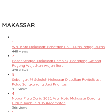
Tingkatkan Kualitas Guru, Dikbud Enrekang Gandeng UMPAR
Buka Akses Pendidikan Magister hingga Doktor
MAKASSAR
1
Wali Kota Makassar: Penataan PKL Bukan Penggusuran
448 views
2
Pasar Senggol Makassar Bersolek, Pedagang Gotong
Royong Wujudkan Wajah Baru
428 views
3
Sebanyak 79 Sekolah Makassar Diusulkan Revitalisasi,
Pulau Sangkarrang Jadi Prioritas
418 views
4
Nobar Piala Dunia 2026, Wali Kota Makassar Dorong
UMKM Tumbuh di 15 Kecamatan
366 views