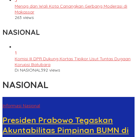
5
Menag dan Wali Kota Canangkan Gerbang Moderasi di
Makassar
263 views
NASIONAL
1
Komisi III DPR Dukung Kortas Tipikor Usut Tuntas Dugaan
Korupsi Batubara
Di NASIONAL
392 views
NASIONAL
Informasi Nasional
Presiden Prabowo Tegaskan
Akuntabilitas Pimpinan BUMN di