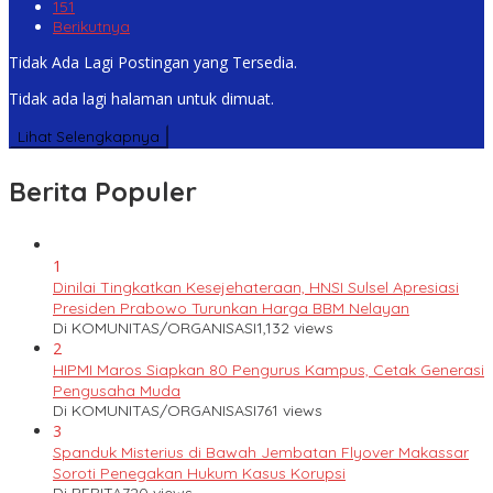
151
Berikutnya
Tidak Ada Lagi Postingan yang Tersedia.
Tidak ada lagi halaman untuk dimuat.
Lihat Selengkapnya
Berita Populer
1
Dinilai Tingkatkan Kesejehateraan, HNSI Sulsel Apresiasi
Presiden Prabowo Turunkan Harga BBM Nelayan
Di KOMUNITAS/ORGANISASI
1,132 views
2
HIPMI Maros Siapkan 80 Pengurus Kampus, Cetak Generasi
Pengusaha Muda
Di KOMUNITAS/ORGANISASI
761 views
3
Spanduk Misterius di Bawah Jembatan Flyover Makassar
Soroti Penegakan Hukum Kasus Korupsi
Di BERITA
720 views