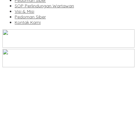
Pedoman Siber
SOP Perlindungan Wartawan
Visi & Misi
Pedoman Siber
Kontak Kami
KBLI Hotel Diperbarui, Pelaku Usaha di Sulsel Diminta Segera
Sesuaikan Izin
UNIMEN Buka 8 Prodi Baru, Perkuat Akses Pendidikan Tinggi dan
Daya Saing Lulusan
Lomba Rakyat Gelar “Pidato AHY Muda 2026”, Dorong Pelajar
Indonesia Berani Sampaikan Gagasan untuk Bangsa
Plt Ketua Baru Demokrat Makassar Silaturahmi ke Forkopimda,
Perkuat Konsolidasi dan Persiapan Agenda Partai