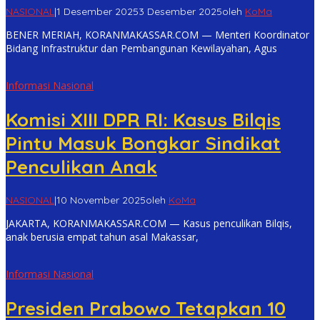
NASIONAL
|
1 Desember 2025
3 Desember 2025
oleh
KoMa
BENER MERIAH, KORANMAKASSAR.COM — Menteri Koordinator
Bidang Infrastruktur dan Pembangunan Kewilayahan, Agus
Informasi Nasional
Komisi XIII DPR RI: Kasus Bilqis
Pintu Masuk Bongkar Sindikat
Penculikan Anak
NASIONAL
|
10 November 2025
oleh
KoMa
JAKARTA, KORANMAKASSAR.COM — Kasus penculikan Bilqis,
anak berusia empat tahun asal Makassar,
Informasi Nasional
Presiden Prabowo Tetapkan 10