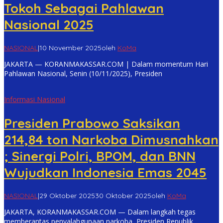
Tokoh Sebagai Pahlawan
Nasional 2025
NASIONAL
|
10 November 2025
oleh
KoMa
JAKARTA — KORANMAKASSAR.COM | Dalam momentum Hari
Pahlawan Nasional, Senin (10/11/2025), Presiden
Informasi Nasional
Presiden Prabowo Saksikan
214,84 ton Narkoba Dimusnahkan
; Sinergi Polri, BPOM, dan BNN
Wujudkan Indonesia Emas 2045
NASIONAL
|
29 Oktober 2025
30 Oktober 2025
oleh
KoMa
JAKARTA, KORANMAKASSAR.COM — Dalam langkah tegas
memberantas penyalahgunaan narkoba, Presiden Republik