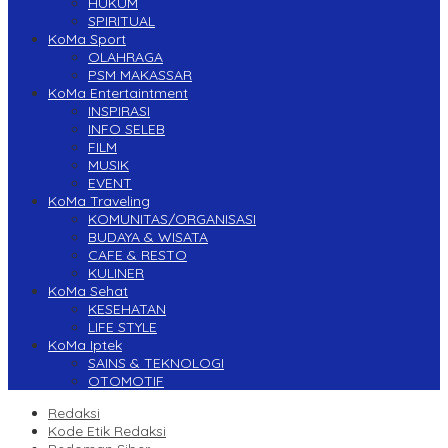
HUKUM
SPIRITUAL
KoMa Sport
OLAHRAGA
PSM MAKASSAR
KoMa Entertaintment
INSPIRASI
INFO SELEB
FILM
MUSIK
EVENT
KoMa Traveling
KOMUNITAS/ORGANISASI
BUDAYA & WISATA
CAFE & RESTO
KULINER
KoMa Sehat
KESEHATAN
LIFE STYLE
KoMa Iptek
SAINS & TEKNOLOGI
OTOMOTIF
Redaksi
Kode Etik Redaksi