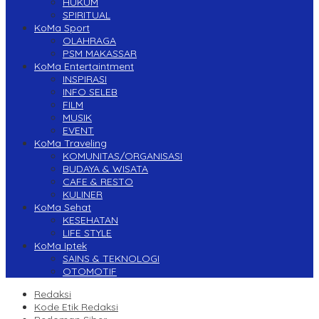
HUKUM
SPIRITUAL
KoMa Sport
OLAHRAGA
PSM MAKASSAR
KoMa Entertaintment
INSPIRASI
INFO SELEB
FILM
MUSIK
EVENT
KoMa Traveling
KOMUNITAS/ORGANISASI
BUDAYA & WISATA
CAFE & RESTO
KULINER
KoMa Sehat
KESEHATAN
LIFE STYLE
KoMa Iptek
SAINS & TEKNOLOGI
OTOMOTIF
Redaksi
Kode Etik Redaksi