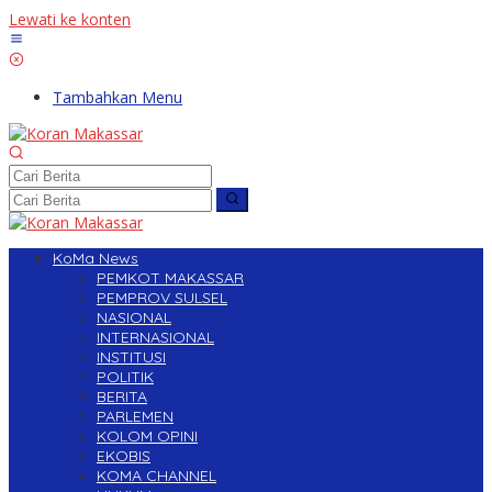
Lewati ke konten
Tambahkan Menu
KoMa News
PEMKOT MAKASSAR
PEMPROV SULSEL
NASIONAL
INTERNASIONAL
INSTITUSI
POLITIK
BERITA
PARLEMEN
KOLOM OPINI
EKOBIS
KOMA CHANNEL