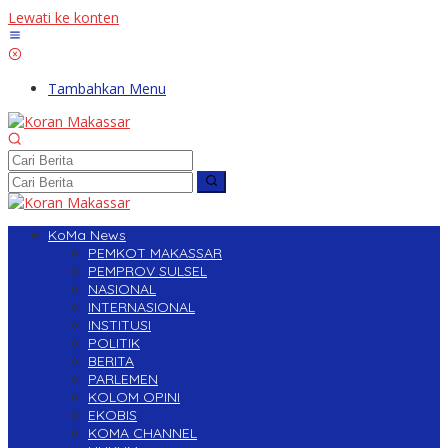
Lewati ke konten
Tambahkan Menu
KoMa News
PEMKOT MAKASSAR
PEMPROV SULSEL
NASIONAL
INTERNASIONAL
INSTITUSI
POLITIK
BERITA
PARLEMEN
KOLOM OPINI
EKOBIS
KOMA CHANNEL