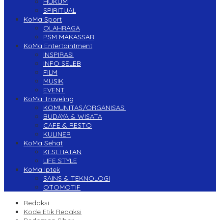
HUKUM
SPIRITUAL
KoMa Sport
OLAHRAGA
PSM MAKASSAR
KoMa Entertaintment
INSPIRASI
INFO SELEB
FILM
MUSIK
EVENT
KoMa Traveling
KOMUNITAS/ORGANISASI
BUDAYA & WISATA
CAFE & RESTO
KULINER
KoMa Sehat
KESEHATAN
LIFE STYLE
KoMa Iptek
SAINS & TEKNOLOGI
OTOMOTIF
Redaksi
Kode Etik Redaksi