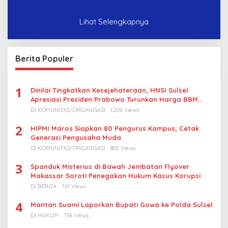
Lihat Selengkapnya
Berita Populer
1
Dinilai Tingkatkan Kesejehateraan, HNSI Sulsel
Apresiasi Presiden Prabowo Turunkan Harga BBM
Nelayan
Di KOMUNITAS/ORGANISASI
1,206 Views
2
HIPMI Maros Siapkan 80 Pengurus Kampus, Cetak
Generasi Pengusaha Muda
Di KOMUNITAS/ORGANISASI
802 Views
3
Spanduk Misterius di Bawah Jembatan Flyover
Makassar Soroti Penegakan Hukum Kasus Korupsi
Di BERITA
761 Views
4
Mantan Suami Laporkan Bupati Gowa ke Polda Sulsel
Di HUKUM
736 Views