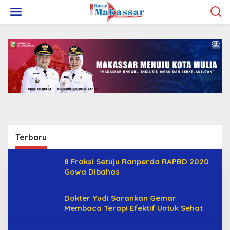
L
e
w
a
t
i
k
e
k
o
n
t
e
n
Terbaru
K
8 Fraksi Setuju Ranperda RAPBD 2020
o
Gowa Dibahas
r
a
n
Dokter Yudi Sarankan Gemar
M
Membaca Terapi Efektif Untuk Sehat
a
k
a