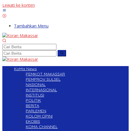
Lewati ke konten
Tambahkan Menu
KoMa News
PEMKOT MAKASSAR
PEMPROV SULSEL
NASIONAL
INTERNASIONAL
INSTITUSI
POLITIK
BERITA
PARLEMEN
KOLOM OPINI
EKOBIS
KOMA CHANNEL