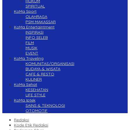
HUKUM
SPIRITUAL
KoMa Sport
OLAHRAGA
PSM MAKASSAR
KoMa Entertaintment
INSPIRASI
INFO SELEB
FILM
MUSIK
EVENT
KoMa Traveling
KOMUNITAS/ORGANISASI
BUDAYA & WISATA
CAFE & RESTO
KULINER
KoMa Sehat
KESEHATAN
LIFE STYLE
KoMa Iptek
SAINS & TEKNOLOGI
OTOMOTIF
Redaksi
Kode Etik Redaksi