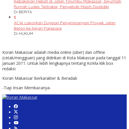
Kebakaran Hebat di Jalan Tinumbu Makassar, Sejumlah
Rumah Ludes Terbakar, Penyebab Masih Diselidiki
Di BERITA
6
ACW Laporkan Dugaan Penyimpangan Proyek Jalan
Beton ke Kejari Parepare
Di HUKUM
Koran Makassar adalah media online (siber) dan offline
(cetak/mingguan) yang didirikan di Kota Makassar pada tanggal 11
Januari 2011. Untuk lebih lengkapnya tentang KoMa klik box
redaksi
Koran Makassar Berkarakter & Beradab
-Tiap Insan Membacanya-