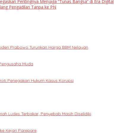
egaskan Pentingnya Menjaga “Tunas Bangsa” di Era Digital
Sidang Pengadilan Tanpa ke PN
Presiden Prabowo Turunkan Harga BBM Nelayan
i Pengusaha Muda
oroti Penegakan Hukum Kasus Korupsi
h Ludes Terbakar, Penyebab Masih Diselidiki
e Kejari Parepare