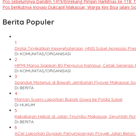
Pos sebelumnya
Dandim 1419/Enrekang Pimpin Harkitnas ke-118: T
Pos berikutnya
Inovasi Dukcapil Makassar, Warga Kini Bisa Jalani 
Berita Populer
1
Dinilai Tingkatkan Kesejehateraan, HNSI Sulsel Apresiasi 
Di KOMUNITAS/ORGANISASI
2
HIPMI Maros Siapkan 80 Pengurus Kampus, Cetak Generas
Di KOMUNITAS/ORGANISASI
3
Spanduk Misterius di Bawah Jembatan Flyover Makassar S
Di BERITA
4
Mantan Suami Laporkan Bupati Gowa ke Polda Sulsel
Di HUKUM
5
Kebakaran Hebat di Jalan Tinumbu Makassar, Sejumlah Ruma
Di BERITA
6
ACW Laporkan Dugaan Penyimpangan Proyek Jalan Beton k