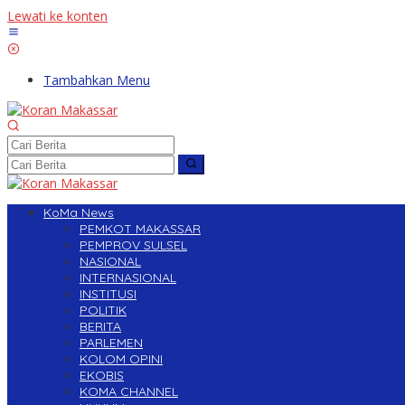
Lewati ke konten
Tambahkan Menu
KoMa News
PEMKOT MAKASSAR
PEMPROV SULSEL
NASIONAL
INTERNASIONAL
INSTITUSI
POLITIK
BERITA
PARLEMEN
KOLOM OPINI
EKOBIS
KOMA CHANNEL