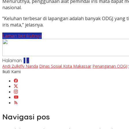
Menurutnya, penggunaan alat pemindai iris mata dapat m
nasional.
“Keluhan terbesar di lapangan adalah banyak ODGJ yang tida
iris mata,” jelasnya.
Laman berikutnya
Halaman:
1
2
Andi Zulkifly Nanda
Dinas Sosial Kota Makassar
Penanganan ODGJ
Ikuti Kami
Navigasi pos