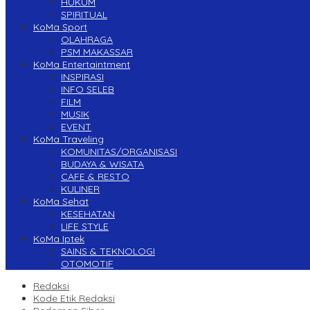
HUKUM
SPIRITUAL
KoMa Sport
OLAHRAGA
PSM MAKASSAR
KoMa Entertaintment
INSPIRASI
INFO SELEB
FILM
MUSIK
EVENT
KoMa Traveling
KOMUNITAS/ORGANISASI
BUDAYA & WISATA
CAFE & RESTO
KULINER
KoMa Sehat
KESEHATAN
LIFE STYLE
KoMa Iptek
SAINS & TEKNOLOGI
OTOMOTIF
Redaksi
Kode Etik Redaksi