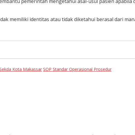
embantu pemerintah mengetahui asal-usul pasien apabila d
k memiliki identitas atau tidak diketahui berasal dari mana.
Sekda Kota Makassar
SOP Standar Operasional Prosedur