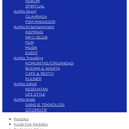
HUKUM
SPIRITUAL
KoMa Sport
OLAHRAGA
PSM MAKASSAR
KoMa Entertaintment
INSPIRASI
INFO SELEB
FILM
MUSIK
EVENT
KoMa Traveling
KOMUNITAS/ORGANISASI
BUDAYA & WISATA
CAFE & RESTO
KULINER
KoMa Sehat
KESEHATAN
LIFE STYLE
KoMa Iptek
SAINS & TEKNOLOGI
OTOMOTIF
Redaksi
Kode Etik Redaksi