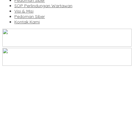
Pedoman Siber
SOP Perlindungan Wartawan
Visi & Misi
Pedoman Siber
Kontak Kami
Legalitas Tower di Karuwisi–Sinrijala Dipertanyakan Warga
KBLI Hotel Diperbarui, Pelaku Usaha di Sulsel Diminta Segera
Sesuaikan Izin
UNIMEN Buka 8 Prodi Baru, Perkuat Akses Pendidikan Tinggi dan
Daya Saing Lulusan
Bank Sulselbar Bantu Dump Truck Sampah, Enrekang Perkuat
Layanan Kebersihan