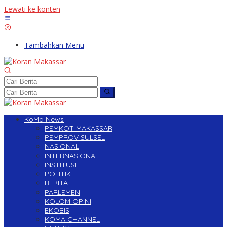
Lewati ke konten
Tambahkan Menu
KoMa News
PEMKOT MAKASSAR
PEMPROV SULSEL
NASIONAL
INTERNASIONAL
INSTITUSI
POLITIK
BERITA
PARLEMEN
KOLOM OPINI
EKOBIS
KOMA CHANNEL