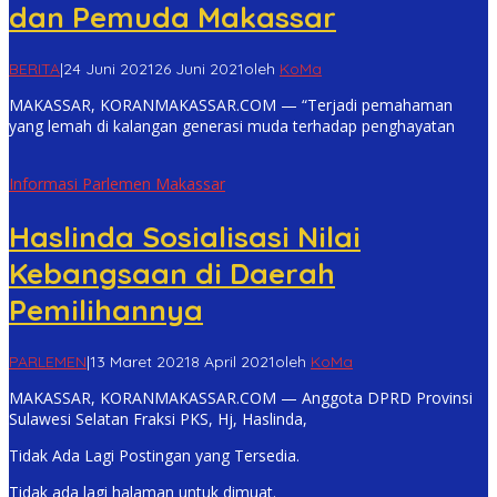
dan Pemuda Makassar
BERITA
|
24 Juni 2021
26 Juni 2021
oleh
KoMa
MAKASSAR, KORANMAKASSAR.COM — “Terjadi pemahaman
yang lemah di kalangan generasi muda terhadap penghayatan
Informasi Parlemen Makassar
Haslinda Sosialisasi Nilai
Kebangsaan di Daerah
Pemilihannya
PARLEMEN
|
13 Maret 2021
8 April 2021
oleh
KoMa
MAKASSAR, KORANMAKASSAR.COM — Anggota DPRD Provinsi
Sulawesi Selatan Fraksi PKS, Hj, Haslinda,
Tidak Ada Lagi Postingan yang Tersedia.
Tidak ada lagi halaman untuk dimuat.