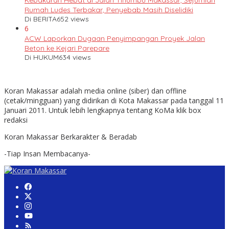
Kebakaran Hebat di Jalan Tinumbu Makassar, Sejumlah
Rumah Ludes Terbakar, Penyebab Masih Diselidiki
Di BERITA
652 views
6
ACW Laporkan Dugaan Penyimpangan Proyek Jalan
Beton ke Kejari Parepare
Di HUKUM
634 views
Koran Makassar adalah media online (siber) dan offline
(cetak/mingguan) yang didirikan di Kota Makassar pada tanggal 11
Januari 2011. Untuk lebih lengkapnya tentang KoMa klik box
redaksi
Koran Makassar Berkarakter & Beradab
-Tiap Insan Membacanya-