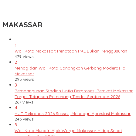
Lomba Rakyat Gelar “Pidato AHY Muda 2026”, Dorong Pelajar
Indonesia Berani Sampaikan Gagasan untuk Bangsa
MAKASSAR
1
Wali Kota Makassar: Penataan PKL Bukan Penggusuran
479 views
2
Menag dan Wali Kota Canangkan Gerbang Moderasi di
Makassar
295 views
3
Pembangunan Stadion Untia Berproses, Pemkot Makassar
Target Tetapkan Pemenang Tender September 2026
267 views
4
HUT Dekranas 2026 Sukses, Mendagri Apresiasi Makassar
246 views
5
Wali Kota Munafri Ajak Warga Makassar Hidup Sehat