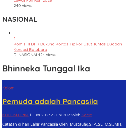
Lewat Fun Run 2026
240 views
NASIONAL
1
Komisi III DPR Dukung Kortas Tipikor Usut Tuntas Dugaan
Korupsi Batubara
Di NASIONAL
424 views
Bhinneka Tunggal Ika
Kolom
Pemuda adalah Pancasila
KOLOM OPINI
|
1 Juni 2023
2 Juni 2023
oleh
KoMa
Catatan di hari Lahir Pancasila Oleh: Mustaufiq.S.IP.,SE.,M.Si.,MH.