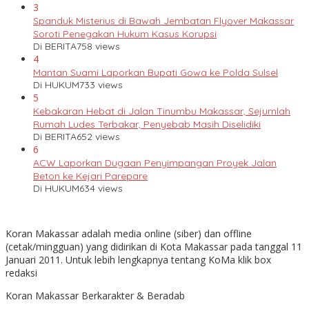
3
Spanduk Misterius di Bawah Jembatan Flyover Makassar
Soroti Penegakan Hukum Kasus Korupsi
Di BERITA
758 views
4
Mantan Suami Laporkan Bupati Gowa ke Polda Sulsel
Di HUKUM
733 views
5
Kebakaran Hebat di Jalan Tinumbu Makassar, Sejumlah
Rumah Ludes Terbakar, Penyebab Masih Diselidiki
Di BERITA
652 views
6
ACW Laporkan Dugaan Penyimpangan Proyek Jalan
Beton ke Kejari Parepare
Di HUKUM
634 views
Koran Makassar adalah media online (siber) dan offline
(cetak/mingguan) yang didirikan di Kota Makassar pada tanggal 11
Januari 2011. Untuk lebih lengkapnya tentang KoMa klik box
redaksi
Koran Makassar Berkarakter & Beradab