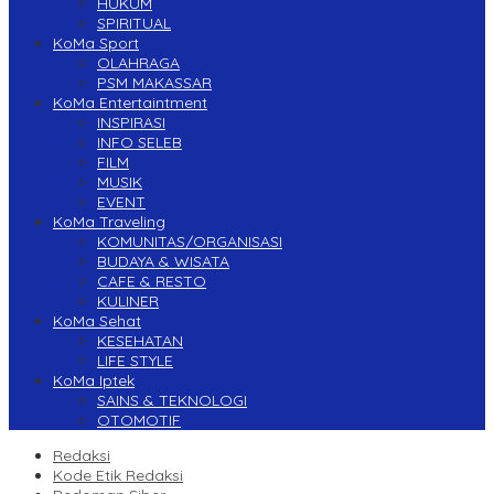
HUKUM
SPIRITUAL
KoMa Sport
OLAHRAGA
PSM MAKASSAR
KoMa Entertaintment
INSPIRASI
INFO SELEB
FILM
MUSIK
EVENT
KoMa Traveling
KOMUNITAS/ORGANISASI
BUDAYA & WISATA
CAFE & RESTO
KULINER
KoMa Sehat
KESEHATAN
LIFE STYLE
KoMa Iptek
SAINS & TEKNOLOGI
OTOMOTIF
Redaksi
Kode Etik Redaksi