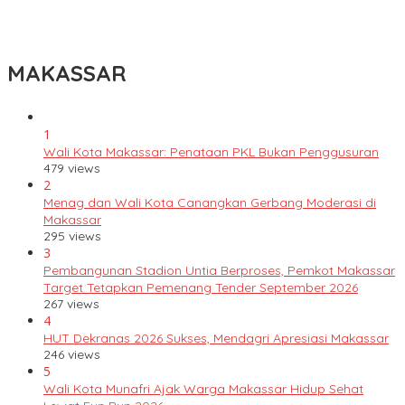
Lomba Rakyat Gelar “Pidato AHY Muda 2026”, Dorong Pelajar
Indonesia Berani Sampaikan Gagasan untuk Bangsa
MAKASSAR
1
Wali Kota Makassar: Penataan PKL Bukan Penggusuran
479 views
2
Menag dan Wali Kota Canangkan Gerbang Moderasi di
Makassar
295 views
3
Pembangunan Stadion Untia Berproses, Pemkot Makassar
Target Tetapkan Pemenang Tender September 2026
267 views
4
HUT Dekranas 2026 Sukses, Mendagri Apresiasi Makassar
246 views
5
Wali Kota Munafri Ajak Warga Makassar Hidup Sehat