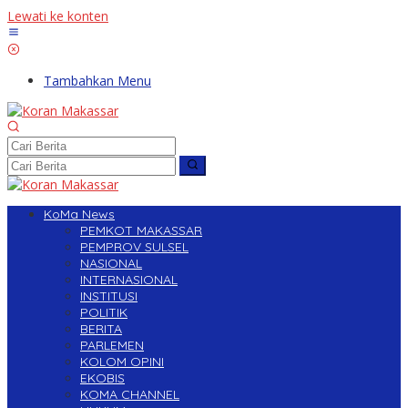
Lewati ke konten
Tambahkan Menu
KoMa News
PEMKOT MAKASSAR
PEMPROV SULSEL
NASIONAL
INTERNASIONAL
INSTITUSI
POLITIK
BERITA
PARLEMEN
KOLOM OPINI
EKOBIS
KOMA CHANNEL