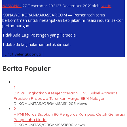
NASIONAL
|
27 Desember 2021
27 Desember 2021
oleh
KoMa
KONAWE, KORANMAKASSAR.COM — Pemerintah terus
berkomitmen untuk melanjutkan kebijakan hilirisasi industri sektor
pertambangan
Tidak Ada Lagi Postingan yang Tersedia.
Tidak ada lagi halaman untuk dimuat.
Lihat Selengkapnya
Berita Populer
1
Dinilai Tingkatkan Kesejehateraan, HNSI Sulsel Apresiasi
Presiden Prabowo Turunkan Harga BBM Nelayan
Di KOMUNITAS/ORGANISASI
1,203 views
2
HIPMI Maros Siapkan 80 Pengurus Kampus, Cetak Generasi
Pengusaha Muda
Di KOMUNITAS/ORGANISASI
800 views