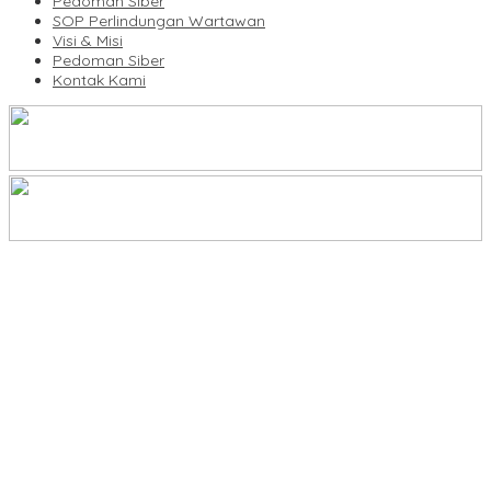
Pedoman Siber
SOP Perlindungan Wartawan
Visi & Misi
Pedoman Siber
Kontak Kami
Legalitas Tower di Karuwisi–Sinrijala Dipertanyakan Warga
KBLI Hotel Diperbarui, Pelaku Usaha di Sulsel Diminta Segera
Sesuaikan Izin
UNIMEN Buka 8 Prodi Baru, Perkuat Akses Pendidikan Tinggi dan
Daya Saing Lulusan
Bank Sulselbar Bantu Dump Truck Sampah, Enrekang Perkuat
Layanan Kebersihan