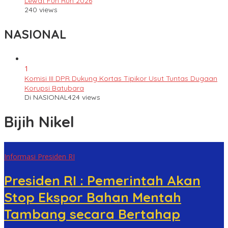
Lewat Fun Run 2026
240 views
NASIONAL
1
Komisi III DPR Dukung Kortas Tipikor Usut Tuntas Dugaan
Korupsi Batubara
Di NASIONAL
424 views
Bijih Nikel
Informasi Presiden RI
Presiden RI : Pemerintah Akan
Stop Ekspor Bahan Mentah
Tambang secara Bertahap