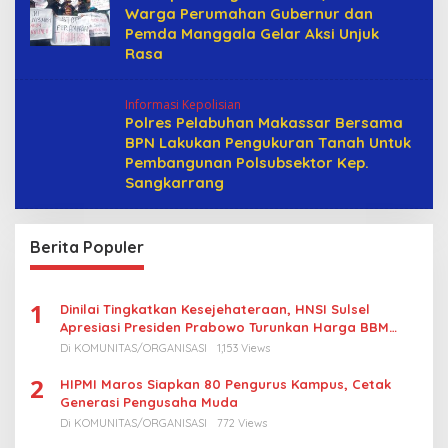
Warga Perumahan Gubernur dan
Pemda Manggala Gelar Aksi Unjuk
Rasa
Informasi Kepolisian
Polres Pelabuhan Makassar Bersama
BPN Lakukan Pengukuran Tanah Untuk
Pembangunan Polsubsektor Kep.
Sangkarrang
Berita Populer
1
Dinilai Tingkatkan Kesejehateraan, HNSI Sulsel
Apresiasi Presiden Prabowo Turunkan Harga BBM
Nelayan
Di KOMUNITAS/ORGANISASI
1,153 Views
2
HIPMI Maros Siapkan 80 Pengurus Kampus, Cetak
Generasi Pengusaha Muda
Di KOMUNITAS/ORGANISASI
772 Views