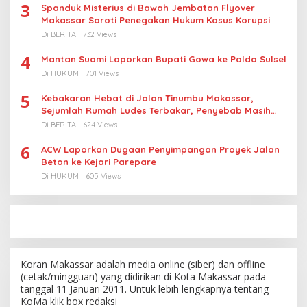
3
Spanduk Misterius di Bawah Jembatan Flyover
Makassar Soroti Penegakan Hukum Kasus Korupsi
Di BERITA
732 Views
4
Mantan Suami Laporkan Bupati Gowa ke Polda Sulsel
Di HUKUM
701 Views
5
Kebakaran Hebat di Jalan Tinumbu Makassar,
Sejumlah Rumah Ludes Terbakar, Penyebab Masih
Diselidiki
Di BERITA
624 Views
6
ACW Laporkan Dugaan Penyimpangan Proyek Jalan
Beton ke Kejari Parepare
Di HUKUM
605 Views
Koran Makassar adalah media online (siber) dan offline
(cetak/mingguan) yang didirikan di Kota Makassar pada
tanggal 11 Januari 2011. Untuk lebih lengkapnya tentang
KoMa klik box redaksi