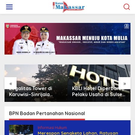
L
e
w
a
t
i
k
e
k
o
n
t
e
n
«
»
Legalitas Tower di
KBLI Hotel Diperbarui,
Karuwisi–Sinrijala
Pelaku Usaha di Sulsel
Dipertanyakan Warga
Diminta Segera
Sesuaikan Izin
BPN Badan Pertanahan Nasional
Informasi Hukum
Merespon Sengketa Lahan, Ratusan