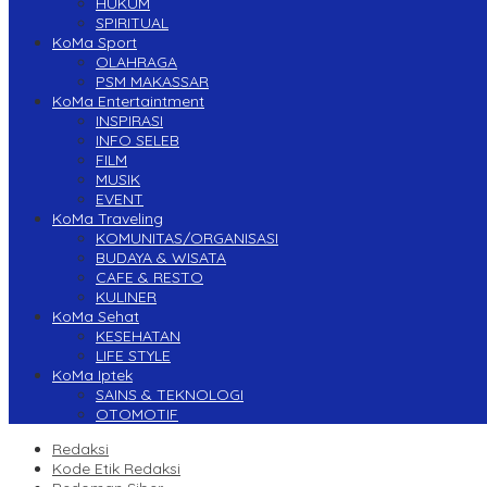
HUKUM
SPIRITUAL
KoMa Sport
OLAHRAGA
PSM MAKASSAR
KoMa Entertaintment
INSPIRASI
INFO SELEB
FILM
MUSIK
EVENT
KoMa Traveling
KOMUNITAS/ORGANISASI
BUDAYA & WISATA
CAFE & RESTO
KULINER
KoMa Sehat
KESEHATAN
LIFE STYLE
KoMa Iptek
SAINS & TEKNOLOGI
OTOMOTIF
Redaksi
Kode Etik Redaksi