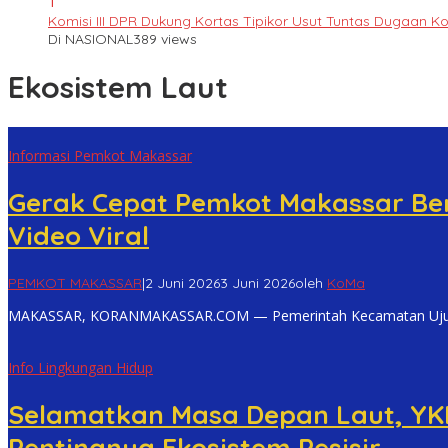
1
Komisi III DPR Dukung Kortas Tipikor Usut Tuntas Dugaan K
Di NASIONAL
389 views
Ekosistem Laut
Informasi Pemkot Makassar
Gerak Cepat Pemkot Makassar Ber
Video Viral
PEMKOT MAKASSAR
|
2 Juni 2026
3 Juni 2026
oleh
KoMa
MAKASSAR, KORANMAKASSAR.COM — Pemerintah Kecamatan Ujung Pa
Info Lingkungan Hidup
Selamatkan Masa Depan Laut, YKL
Pentingnya Ekosistem Pesisir