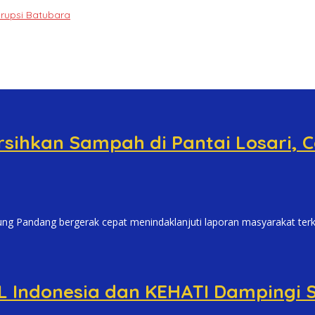
orupsi Batubara
sihkan Sampah di Pantai Losari,
ndang bergerak cepat menindaklanjuti laporan masyarakat terk
 Indonesia dan KEHATI Dampingi S