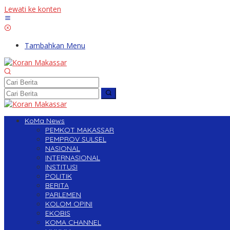
Lewati ke konten
Tambahkan Menu
KoMa News
PEMKOT MAKASSAR
PEMPROV SULSEL
NASIONAL
INTERNASIONAL
INSTITUSI
POLITIK
BERITA
PARLEMEN
KOLOM OPINI
EKOBIS
KOMA CHANNEL