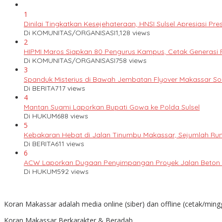
1
Dinilai Tingkatkan Kesejehateraan, HNSI Sulsel Apresiasi 
Di KOMUNITAS/ORGANISASI
1,128 views
2
HIPMI Maros Siapkan 80 Pengurus Kampus, Cetak Generas
Di KOMUNITAS/ORGANISASI
758 views
3
Spanduk Misterius di Bawah Jembatan Flyover Makassar S
Di BERITA
717 views
4
Mantan Suami Laporkan Bupati Gowa ke Polda Sulsel
Di HUKUM
688 views
5
Kebakaran Hebat di Jalan Tinumbu Makassar, Sejumlah Ruma
Di BERITA
611 views
6
ACW Laporkan Dugaan Penyimpangan Proyek Jalan Beton k
Di HUKUM
592 views
Koran Makassar adalah media online (siber) dan offline (cetak/ming
Koran Makassar Berkarakter & Beradab