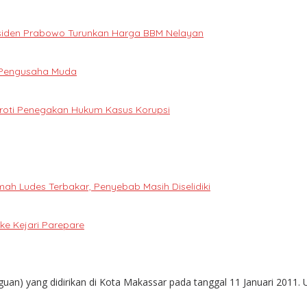
Presiden Prabowo Turunkan Harga BBM Nelayan
i Pengusaha Muda
oroti Penegakan Hukum Kasus Korupsi
h Ludes Terbakar, Penyebab Masih Diselidiki
e Kejari Parepare
guan) yang didirikan di Kota Makassar pada tanggal 11 Januari 2011. 