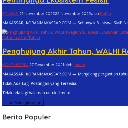
EDUKASI
|
21 November 2025
22 November 2025
oleh
KoMa
MAKASSAR, KORANMAKASSAR.COM — Sebanyak 31 siswa SMP Neger
Catatan Akhir Tahun
Penghujung Akhir Tahun, WALHI Re
KOLOM OPINI
|
27 Desember 2021
oleh
junaid
MAKASSAR, KORANMAKASSAR.COM — Menjelang pergantian tahun, 
Tidak Ada Lagi Postingan yang Tersedia.
Tidak ada lagi halaman untuk dimuat.
Lihat Selengkapnya
Berita Populer