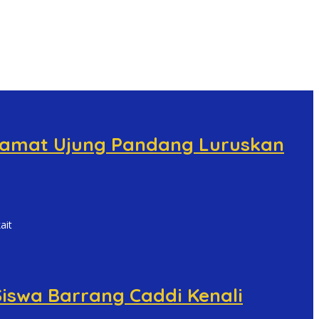
 Camat Ujung Pandang Luruskan
ait
iswa Barrang Caddi Kenali