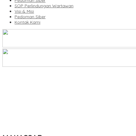
Pedoman Siber
SOP Perlindungan Wartawan
Visi & Misi
Pedoman Siber
Kontak Kami
KBLI Hotel Diperbarui, Pelaku Usaha di Sulsel Diminta Segera Sesua
UNIMEN Buka 8 Prodi Baru, Perkuat Akses Pendidikan Tinggi dan 
Lomba Rakyat Gelar “Pidato AHY Muda 2026”, Dorong Pelajar In
Plt Ketua Baru Demokrat Makassar Silaturahmi ke Forkopimda, Pe
Tingkatkan Kualitas Guru, Dikbud Enrekang Gandeng UMPAR Buka 