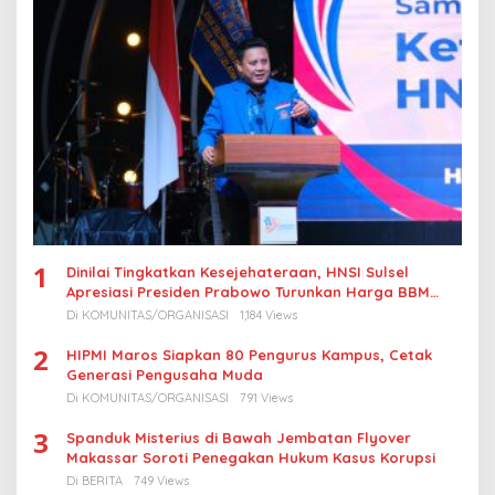
1
Dinilai Tingkatkan Kesejehateraan, HNSI Sulsel
Apresiasi Presiden Prabowo Turunkan Harga BBM
Nelayan
Di KOMUNITAS/ORGANISASI
1,184 Views
2
HIPMI Maros Siapkan 80 Pengurus Kampus, Cetak
Generasi Pengusaha Muda
Di KOMUNITAS/ORGANISASI
791 Views
3
Spanduk Misterius di Bawah Jembatan Flyover
Makassar Soroti Penegakan Hukum Kasus Korupsi
Di BERITA
749 Views