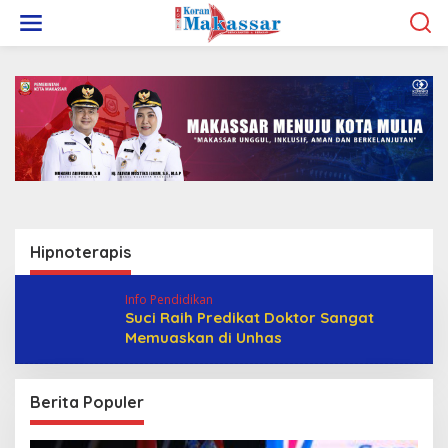
L
e
w
a
t
i
k
e
k
o
n
t
e
n
Hipnoterapis
Info Pendidikan
Suci Raih Predikat Doktor Sangat
Memuaskan di Unhas
Berita Populer