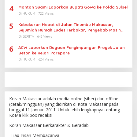
4
Mantan Suami Laporkan Bupati Gowa ke Polda Sulsel
Di HUKUM
722 Views
5
Kebakaran Hebat di Jalan Tinumbu Makassar,
Sejumlah Rumah Ludes Terbakar, Penyebab Masih
Diselidiki
Di BERITA
643 Views
6
ACW Laporkan Dugaan Penyimpangan Proyek Jalan
Beton ke Kejari Parepare
Di HUKUM
624 Views
Koran Makassar adalah media online (siber) dan offline
(cetak/mingguan) yang didirikan di Kota Makassar pada
tanggal 11 Januari 2011. Untuk lebih lengkapnya tentang
KoMa klik box redaksi
Koran Makassar Berkarakter & Beradab
-Tiap Insan Membacanya-