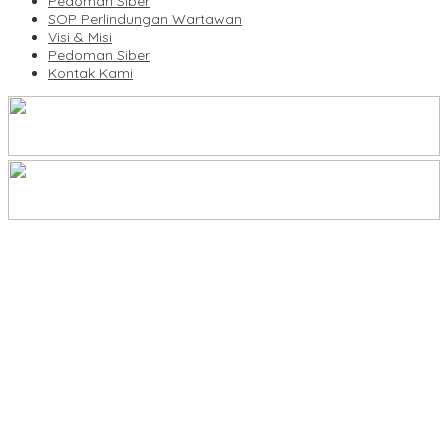
Pedoman Siber
SOP Perlindungan Wartawan
Visi & Misi
Pedoman Siber
Kontak Kami
IMO Indonesia Hadiri Rakerkornas ke XXXV Apindo di Makassar
IWO Pinrang Siap Kawal Program MBG Lewat Investigasi
Jurnalistik
IWO Pinrang Kenang Sosok Humanis IPTU Mangopo Mansyur
Kent Mukti Ali Kembali Pimpin Percasi Pinrang, Didin Halim
Dorong Pembinaan Atlet Berkelanjutan
Pos Satkamling Pudatte Mammessa Juara I, Warga Perkuat