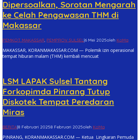
Dipersoalkan, Sorotan Mengarah
ke Celah Pengawasan THM di
Makassar
PEMKOT MAKASSAR
,
PEMPROV SULSEL
|
6 Mei 2025
oleh
KoMa
MAKASSAR, KORANMAKASSAR.COM — Polemik izin operasional
tempat hiburan malam (THM) kembali mencuat
LSM LAPAK Sulsel Tantang
Forkopimda Pinrang Tutup
Diskotek Tempat Peredaran
Miras
BERITA
|
8 Februari 2025
8 Februari 2025
oleh
KoMa
PINRANG, KORANMAKASSAR.COM — Ketua Lingkaran Pemuda