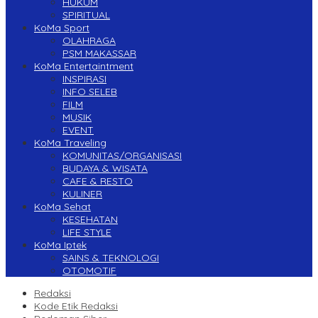
HUKUM
SPIRITUAL
KoMa Sport
OLAHRAGA
PSM MAKASSAR
KoMa Entertaintment
INSPIRASI
INFO SELEB
FILM
MUSIK
EVENT
KoMa Traveling
KOMUNITAS/ORGANISASI
BUDAYA & WISATA
CAFE & RESTO
KULINER
KoMa Sehat
KESEHATAN
LIFE STYLE
KoMa Iptek
SAINS & TEKNOLOGI
OTOMOTIF
Redaksi
Kode Etik Redaksi