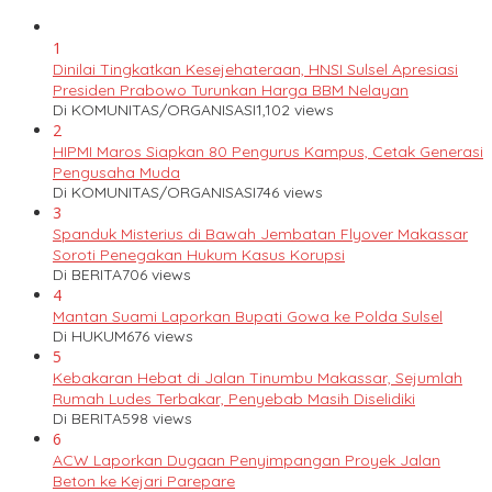
1
Dinilai Tingkatkan Kesejehateraan, HNSI Sulsel Apresiasi
Presiden Prabowo Turunkan Harga BBM Nelayan
Di KOMUNITAS/ORGANISASI
1,102 views
2
HIPMI Maros Siapkan 80 Pengurus Kampus, Cetak Generasi
Pengusaha Muda
Di KOMUNITAS/ORGANISASI
746 views
3
Spanduk Misterius di Bawah Jembatan Flyover Makassar
Soroti Penegakan Hukum Kasus Korupsi
Di BERITA
706 views
4
Mantan Suami Laporkan Bupati Gowa ke Polda Sulsel
Di HUKUM
676 views
5
Kebakaran Hebat di Jalan Tinumbu Makassar, Sejumlah
Rumah Ludes Terbakar, Penyebab Masih Diselidiki
Di BERITA
598 views
6
ACW Laporkan Dugaan Penyimpangan Proyek Jalan
Beton ke Kejari Parepare