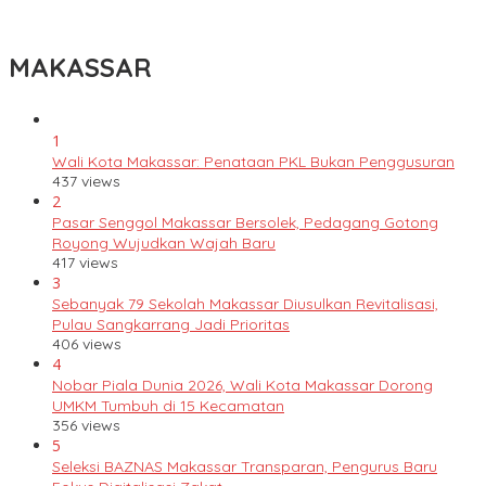
Ronda Malam Cegah Kriminalitas
MAKASSAR
1
Wali Kota Makassar: Penataan PKL Bukan Penggusuran
437 views
2
Pasar Senggol Makassar Bersolek, Pedagang Gotong
Royong Wujudkan Wajah Baru
417 views
3
Sebanyak 79 Sekolah Makassar Diusulkan Revitalisasi,
Pulau Sangkarrang Jadi Prioritas
406 views
4
Nobar Piala Dunia 2026, Wali Kota Makassar Dorong
UMKM Tumbuh di 15 Kecamatan
356 views
5
Seleksi BAZNAS Makassar Transparan, Pengurus Baru