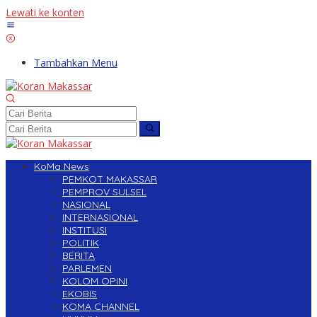
Lewati ke konten
Tambahkan Menu
KoMa News
PEMKOT MAKASSAR
PEMPROV SULSEL
NASIONAL
INTERNASIONAL
INSTITUSI
POLITIK
BERITA
PARLEMEN
KOLOM OPINI
EKOBIS
KOMA CHANNEL