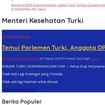
1
Komisi III DPR Dukung Kortas Tipikor Usut Tuntas Dugaan K
Di NASIONAL
415 views
Menteri Kesehatan Turki
Informasi Ekonomi
Temui Parlemen Turki, Anggota D
EKOBIS
,
INTERNASIONAL
|
31 Maret 2021
31 Maret 2021
oleh
KoMa
ANKARA TURKI, KORANMAKASSAR.COM — Ketua Grup Kerjasama Bila
Tidak Ada Lagi Postingan yang Tersedia.
Tidak ada lagi halaman untuk dimuat.
Lihat Selengkapnya
Berita Populer