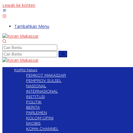
Lewati ke konten
Tambahkan Menu
KoMa News
PEMKOT MAKASSAR
PEMPROV SULSEL
NASIONAL
INTERNASIONAL
INSTITUSI
POLITIK
BERITA
PARLEMEN
KOLOM OPINI
EKOBIS
KOMA CHANNEL