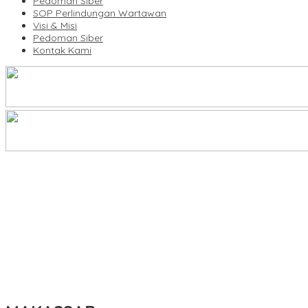
Pedoman Siber
SOP Perlindungan Wartawan
Visi & Misi
Pedoman Siber
Kontak Kami
Legalitas Tower di Karuwisi–Sinrijala Dipertanyakan Warga
KBLI Hotel Diperbarui, Pelaku Usaha di Sulsel Diminta Segera Sesua
UNIMEN Buka 8 Prodi Baru, Perkuat Akses Pendidikan Tinggi dan 
Bank Sulselbar Bantu Dump Truck Sampah, Enrekang Perkuat Lay
Lomba Rakyat Gelar “Pidato AHY Muda 2026”, Dorong Pelajar In