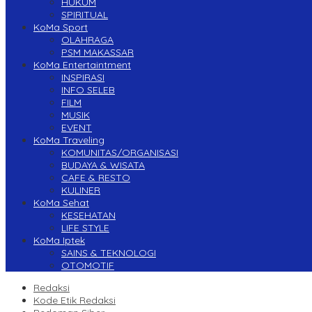
HUKUM
SPIRITUAL
KoMa Sport
OLAHRAGA
PSM MAKASSAR
KoMa Entertaintment
INSPIRASI
INFO SELEB
FILM
MUSIK
EVENT
KoMa Traveling
KOMUNITAS/ORGANISASI
BUDAYA & WISATA
CAFE & RESTO
KULINER
KoMa Sehat
KESEHATAN
LIFE STYLE
KoMa Iptek
SAINS & TEKNOLOGI
OTOMOTIF
Redaksi
Kode Etik Redaksi