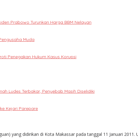
Presiden Prabowo Turunkan Harga BBM Nelayan
i Pengusaha Muda
oroti Penegakan Hukum Kasus Korupsi
h Ludes Terbakar, Penyebab Masih Diselidiki
e Kejari Parepare
guan) yang didirikan di Kota Makassar pada tanggal 11 Januari 2011. 