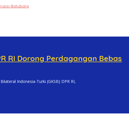
orupsi Batubara
PR RI Dorong Perdagangan Bebas
teral Indonesia-Turki (GKSB) DPR RI,