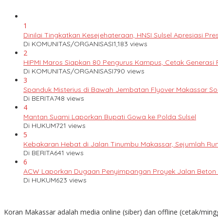
1
Dinilai Tingkatkan Kesejehateraan, HNSI Sulsel Apresiasi 
Di KOMUNITAS/ORGANISASI
1,183 views
2
HIPMI Maros Siapkan 80 Pengurus Kampus, Cetak Generas
Di KOMUNITAS/ORGANISASI
790 views
3
Spanduk Misterius di Bawah Jembatan Flyover Makassar S
Di BERITA
748 views
4
Mantan Suami Laporkan Bupati Gowa ke Polda Sulsel
Di HUKUM
721 views
5
Kebakaran Hebat di Jalan Tinumbu Makassar, Sejumlah Ruma
Di BERITA
641 views
6
ACW Laporkan Dugaan Penyimpangan Proyek Jalan Beton k
Di HUKUM
623 views
Koran Makassar adalah media online (siber) dan offline (cetak/ming