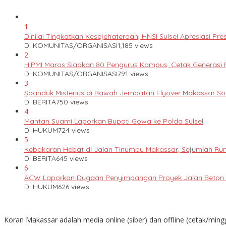
1
Dinilai Tingkatkan Kesejehateraan, HNSI Sulsel Apresiasi 
Di KOMUNITAS/ORGANISASI
1,185 views
2
HIPMI Maros Siapkan 80 Pengurus Kampus, Cetak Generas
Di KOMUNITAS/ORGANISASI
791 views
3
Spanduk Misterius di Bawah Jembatan Flyover Makassar S
Di BERITA
750 views
4
Mantan Suami Laporkan Bupati Gowa ke Polda Sulsel
Di HUKUM
724 views
5
Kebakaran Hebat di Jalan Tinumbu Makassar, Sejumlah Ruma
Di BERITA
645 views
6
ACW Laporkan Dugaan Penyimpangan Proyek Jalan Beton k
Di HUKUM
626 views
Koran Makassar adalah media online (siber) dan offline (cetak/ming