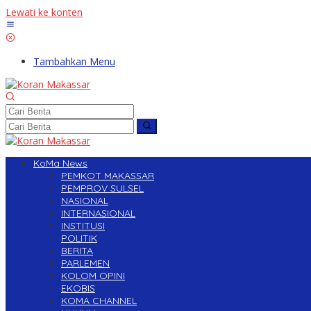
Lewati ke konten
Tambahkan Menu
KoMa News
PEMKOT MAKASSAR
PEMPROV SULSEL
NASIONAL
INTERNASIONAL
INSTITUSI
POLITIK
BERITA
PARLEMEN
KOLOM OPINI
EKOBIS
KOMA CHANNEL