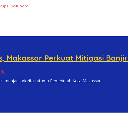
orupsi Batubara
s, Makassar Perkuat Mitigasi Banji
Ma
enjadi prioritas utama Pemerintah Kota Makassar.