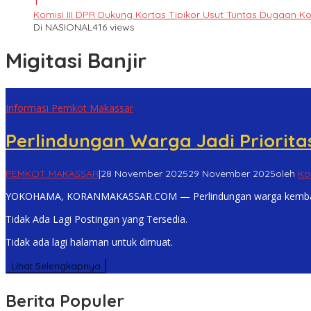
1
Komisi III DPR Dukung Kortas Tipikor Usut Tuntas Dugaan K
Di NASIONAL
416 views
Migitasi Banjir
Informasi Pemkot Makassar
Perlindungan Warga Jadi Priorita
PEMKOT MAKASSAR
|
28 November 2025
29 November 2025
oleh
Ko
YOKOHAMA, KORANMAKASSAR.COM — Perlindungan warga kembali m
Tidak Ada Lagi Postingan yang Tersedia.
Tidak ada lagi halaman untuk dimuat.
Lihat Selengkapnya
Berita Populer