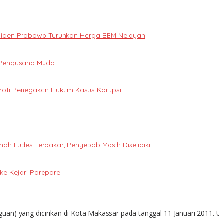
Presiden Prabowo Turunkan Harga BBM Nelayan
i Pengusaha Muda
oroti Penegakan Hukum Kasus Korupsi
h Ludes Terbakar, Penyebab Masih Diselidiki
e Kejari Parepare
guan) yang didirikan di Kota Makassar pada tanggal 11 Januari 2011. 