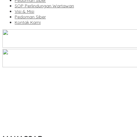
Pedoman Siber
SOP Perlindungan Wartawan
Visi & Misi
Pedoman Siber
Kontak Kami
Legalitas Tower di Karuwisi–Sinrijala Dipertanyakan Warga
KBLI Hotel Diperbarui, Pelaku Usaha di Sulsel Diminta Segera Sesua
UNIMEN Buka 8 Prodi Baru, Perkuat Akses Pendidikan Tinggi dan 
Bank Sulselbar Bantu Dump Truck Sampah, Enrekang Perkuat Lay
Lomba Rakyat Gelar “Pidato AHY Muda 2026”, Dorong Pelajar In