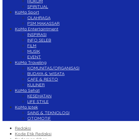
HUKUM
SPIRITUAL
KoMa Sport
OLAHRAGA
PSM MAKASSAR
KoMa Entertaintment
INSPIRASI
INFO SELEB
FILM
MUSIK
EVENT
KoMa Traveling
KOMUNITAS/ORGANISASI
BUDAYA & WISATA
CAFE & RESTO
KULINER
KoMa Sehat
KESEHATAN
LIFE STYLE
KoMa Iptek
SAINS & TEKNOLOGI
OTOMOTIF
Redaksi
Kode Etik Redaksi