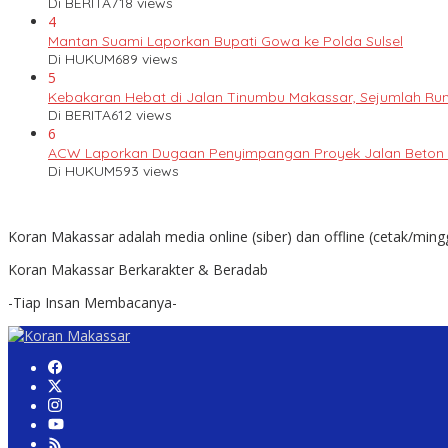
Di BERITA
718 views
4
Mantan Suami Laporkan Bupati Gowa ke Polda Sulsel
Di HUKUM
689 views
5
Kebakaran Hebat di Jalan Tinumbu Makassar, Sejumlah Ruma
Di BERITA
612 views
6
ACW Laporkan Dugaan Penyimpangan Proyek Jalan Beton k
Di HUKUM
593 views
Koran Makassar adalah media online (siber) dan offline (cetak/ming
Koran Makassar Berkarakter & Beradab
-Tiap Insan Membacanya-