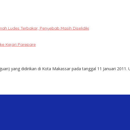
h Ludes Terbakar, Penyebab Masih Diselidiki
e Kejari Parepare
guan) yang didirikan di Kota Makassar pada tanggal 11 Januari 2011. 