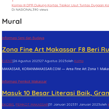
1
Komisi III DPR Dukung Kortas Tipikor Usut Tuntas Dugaan K
Di NASIONAL
390 views
Mural
Informasi Seni dan Budaya
Zona Fine Art Makassar F8 Beri R
EVENT
|
26 Agustus 2023
27 Agustus 2023
oleh
KoMa
MAKASSAR, KORANMAKASSAR.COM — Area Fine Art Zona 1 Makassar 
Informasi Pemkot Makassar
Masuk 10 Besar Literasi Baik, Gr
EKOBIS
,
PEMKOT MAKASSAR
|
31 Januari 2023
31 Januari 2023
oleh