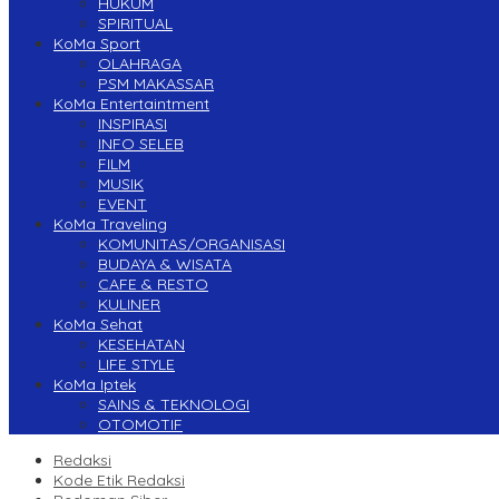
HUKUM
SPIRITUAL
KoMa Sport
OLAHRAGA
PSM MAKASSAR
KoMa Entertaintment
INSPIRASI
INFO SELEB
FILM
MUSIK
EVENT
KoMa Traveling
KOMUNITAS/ORGANISASI
BUDAYA & WISATA
CAFE & RESTO
KULINER
KoMa Sehat
KESEHATAN
LIFE STYLE
KoMa Iptek
SAINS & TEKNOLOGI
OTOMOTIF
Redaksi
Kode Etik Redaksi