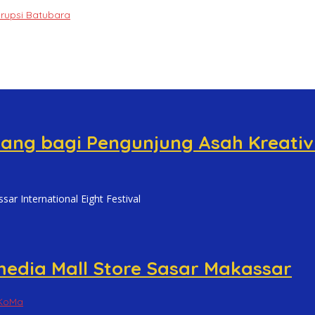
orupsi Batubara
uang bagi Pengunjung Asah Kreativ
International Eight Festival
amedia Mall Store Sasar Makassar
KoMa