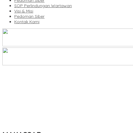
Pedoman Siber
SOP Perlindungan Wartawan
Visi & Misi
Pedoman Siber
Kontak Kami
KBLI Hotel Diperbarui, Pelaku Usaha di Sulsel Diminta Segera Sesua
UNIMEN Buka 8 Prodi Baru, Perkuat Akses Pendidikan Tinggi dan 
Lomba Rakyat Gelar “Pidato AHY Muda 2026”, Dorong Pelajar In
Plt Ketua Baru Demokrat Makassar Silaturahmi ke Forkopimda, Pe
Tingkatkan Kualitas Guru, Dikbud Enrekang Gandeng UMPAR Buka 