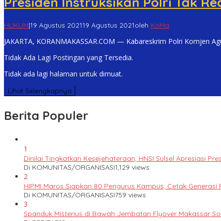
Presiden Instruksikan Polri Tak Re
HUKUM
|
19 Agustus 2021
19 Agustus 2021
oleh
KoMa
JAKARTA, KORANMAKASSAR.COM — Kabareskrim Polri Komjen Agus
Tidak Ada Lagi Postingan yang Tersedia.
Tidak ada lagi halaman untuk dimuat.
Lihat Selengkapnya
Berita Populer
1
Dinilai Tingkatkan Kesejehateraan, HNSI Sulsel Apresiasi 
Di KOMUNITAS/ORGANISASI
1,129 views
2
HIPMI Maros Siapkan 80 Pengurus Kampus, Cetak Generas
Di KOMUNITAS/ORGANISASI
759 views
3
Spanduk Misterius di Bawah Jembatan Flyover Makassar S