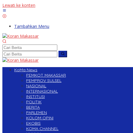
Lewati ke konten
Tambahkan Menu
KoMa News
PEMKOT MAKASSAR
PEMPROV SULSEL
NASIONAL
INTERNASIONAL
INSTITUSI
POLITIK
BERITA
PARLEMEN
KOLOM OPINI
EKOBIS
KOMA CHANNEL