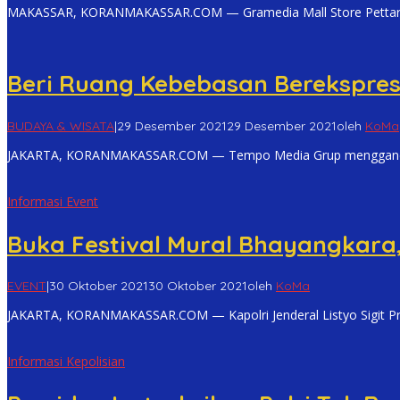
MAKASSAR, KORANMAKASSAR.COM — Gramedia Mall Store Pettarani
Beri Ruang Kebebasan Berekspresi
BUDAYA & WISATA
|
29 Desember 2021
29 Desember 2021
oleh
KoMa
JAKARTA, KORANMAKASSAR.COM — Tempo Media Grup mengganden
Informasi Event
Buka Festival Mural Bhayangkara,
EVENT
|
30 Oktober 2021
30 Oktober 2021
oleh
KoMa
JAKARTA, KORANMAKASSAR.COM — Kapolri Jenderal Listyo Sigit 
Informasi Kepolisian