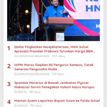
1
Dinilai Tingkatkan Kesejehateraan, HNSI Sulsel
Apresiasi Presiden Prabowo Turunkan Harga BBM
Nelayan
Di KOMUNITAS/ORGANISASI
1,155 Views
2
HIPMI Maros Siapkan 80 Pengurus Kampus, Cetak
Generasi Pengusaha Muda
Di KOMUNITAS/ORGANISASI
773 Views
3
Spanduk Misterius di Bawah Jembatan Flyover
Makassar Soroti Penegakan Hukum Kasus Korupsi
Di BERITA
733 Views
4
Mantan Suami Laporkan Bupati Gowa ke Polda Sulsel
Di HUKUM
702 Views