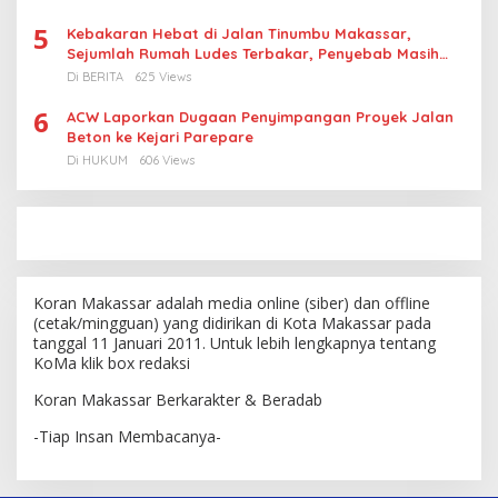
5
Kebakaran Hebat di Jalan Tinumbu Makassar,
Sejumlah Rumah Ludes Terbakar, Penyebab Masih
Diselidiki
Di BERITA
625 Views
6
ACW Laporkan Dugaan Penyimpangan Proyek Jalan
Beton ke Kejari Parepare
Di HUKUM
606 Views
Koran Makassar adalah media online (siber) dan offline
(cetak/mingguan) yang didirikan di Kota Makassar pada
tanggal 11 Januari 2011. Untuk lebih lengkapnya tentang
KoMa klik box redaksi
Koran Makassar Berkarakter & Beradab
-Tiap Insan Membacanya-