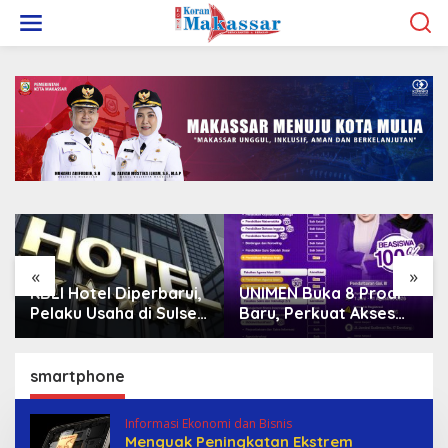
L
e
w
a
t
i
k
e
k
o
n
t
e
n
«
»
KBLI Hotel Diperbarui,
UNIMEN Buka 8 Prodi
Pelaku Usaha di Sulsel
Baru, Perkuat Akses
Diminta Segera
Pendidikan Tinggi dan
Sesuaikan Izin
Daya Saing Lulusan
smartphone
Informasi Ekonomi dan Bisnis
Menguak Peningkatan Ekstrem