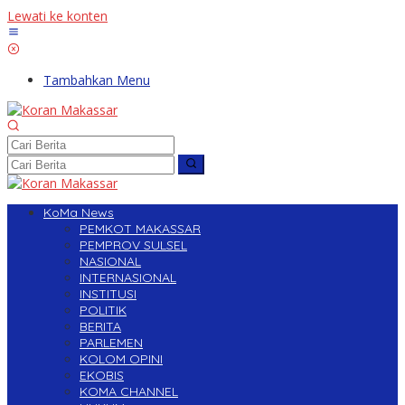
Lewati ke konten
Tambahkan Menu
KoMa News
PEMKOT MAKASSAR
PEMPROV SULSEL
NASIONAL
INTERNASIONAL
INSTITUSI
POLITIK
BERITA
PARLEMEN
KOLOM OPINI
EKOBIS
KOMA CHANNEL