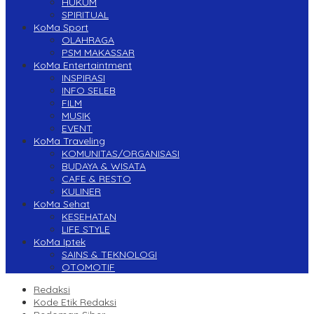
HUKUM
SPIRITUAL
KoMa Sport
OLAHRAGA
PSM MAKASSAR
KoMa Entertaintment
INSPIRASI
INFO SELEB
FILM
MUSIK
EVENT
KoMa Traveling
KOMUNITAS/ORGANISASI
BUDAYA & WISATA
CAFE & RESTO
KULINER
KoMa Sehat
KESEHATAN
LIFE STYLE
KoMa Iptek
SAINS & TEKNOLOGI
OTOMOTIF
Redaksi
Kode Etik Redaksi