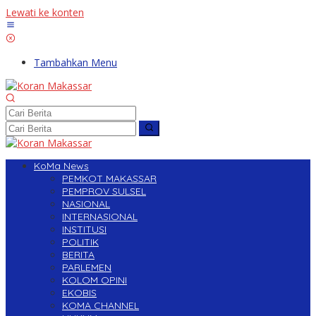
Lewati ke konten
Tambahkan Menu
KoMa News
PEMKOT MAKASSAR
PEMPROV SULSEL
NASIONAL
INTERNASIONAL
INSTITUSI
POLITIK
BERITA
PARLEMEN
KOLOM OPINI
EKOBIS
KOMA CHANNEL