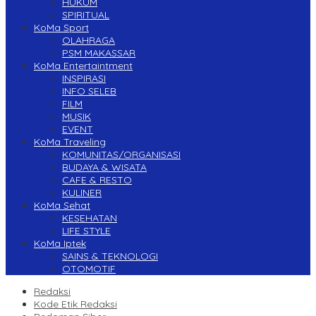
HUKUM
SPIRITUAL
KoMa Sport
OLAHRAGA
PSM MAKASSAR
KoMa Entertaintment
INSPIRASI
INFO SELEB
FILM
MUSIK
EVENT
KoMa Traveling
KOMUNITAS/ORGANISASI
BUDAYA & WISATA
CAFE & RESTO
KULINER
KoMa Sehat
KESEHATAN
LIFE STYLE
KoMa Iptek
SAINS & TEKNOLOGI
OTOMOTIF
Redaksi
Kode Etik Redaksi