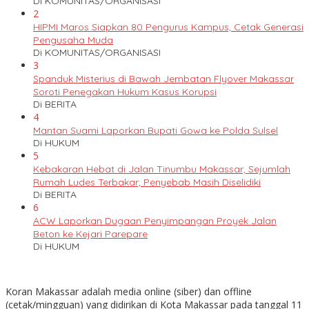
Di KOMUNITAS/ORGANISASI
2
HIPMI Maros Siapkan 80 Pengurus Kampus, Cetak Generasi
Pengusaha Muda
Di KOMUNITAS/ORGANISASI
3
Spanduk Misterius di Bawah Jembatan Flyover Makassar
Soroti Penegakan Hukum Kasus Korupsi
Di BERITA
4
Mantan Suami Laporkan Bupati Gowa ke Polda Sulsel
Di HUKUM
5
Kebakaran Hebat di Jalan Tinumbu Makassar, Sejumlah
Rumah Ludes Terbakar, Penyebab Masih Diselidiki
Di BERITA
6
ACW Laporkan Dugaan Penyimpangan Proyek Jalan
Beton ke Kejari Parepare
Di HUKUM
Koran Makassar adalah media online (siber) dan offline
(cetak/mingguan) yang didirikan di Kota Makassar pada tanggal 11