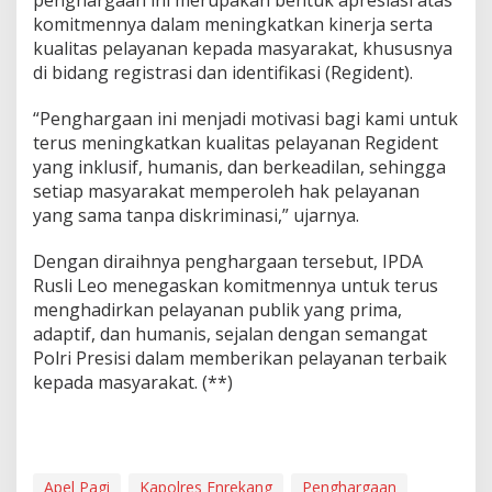
penghargaan ini merupakan bentuk apresiasi atas
j
komitmennya dalam meningkatkan kinerja serta
a
kualitas pelayanan kepada masyarakat, khususnya
d
a
di bidang registrasi dan identifikasi (Regident).
r
i
“Penghargaan ini menjadi motivasi bagi kami untuk
K
terus meningkatkan kualitas pelayanan Regident
a
yang inklusif, humanis, dan berkeadilan, sehingga
p
o
setiap masyarakat memperoleh hak pelayanan
l
yang sama tanpa diskriminasi,” ujarnya.
r
e
Dengan diraihnya penghargaan tersebut, IPDA
s
Rusli Leo menegaskan komitmennya untuk terus
menghadirkan pelayanan publik yang prima,
adaptif, dan humanis, sejalan dengan semangat
Polri Presisi dalam memberikan pelayanan terbaik
kepada masyarakat. (**)
Apel Pagi
Kapolres Enrekang
Penghargaan