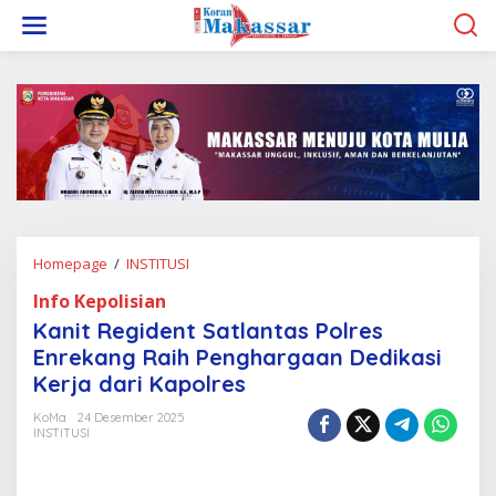
L
e
w
a
t
i
k
e
k
o
n
t
e
Homepage
/
INSTITUSI
K
n
a
Info Kepolisian
n
i
Kanit Regident Satlantas Polres
t
Enrekang Raih Penghargaan Dedikasi
R
Kerja dari Kapolres
e
g
KoMa
24 Desember 2025
i
INSTITUSI
d
e
n