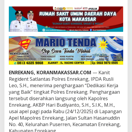
t
S
a
t
l
a
n
t
a
s
P
o
l
r
ENREKANG, KORANMAKASSAR.COM
— Kanit
e
Regident Satlantas Polres Enrekang, IPDA Rusli
s
Leo, S.H., menerima penghargaan “Dedikasi Kerja
E
yang Baik” tingkat Polres Enrekang. Penghargaan
n
r
tersebut diserahkan langsung oleh Kapolres
e
Enrekang, AKBP Hari Budiyanto, S.H., S.I.K., M.H.,
k
usai apel pagi pada Rabu (24/12/2025) di Lapangan
a
Apel Mapolres Enrekang, Jalan Sultan Hasanuddin
n
g
No. 40, Kelurahan Puserren, Kecamatan Enrekang,
R
Kabupaten Enrekang.