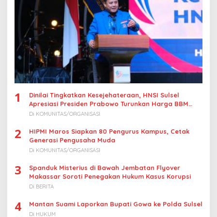
s
1
Dinilai Tingkatkan Kesejehateraan, HNSI Sulsel
Apresiasi Presiden Prabowo Turunkan Harga BBM
Nelayan
Di KOMUNITAS/ORGANISASI
2
HIPMI Maros Siapkan 80 Pengurus Kampus, Cetak
Generasi Pengusaha Muda
Di KOMUNITAS/ORGANISASI
3
Spanduk Misterius di Bawah Jembatan Flyover
Makassar Soroti Penegakan Hukum Kasus Korupsi
Di BERITA
4
Mantan Suami Laporkan Bupati Gowa ke Polda Sulsel
Di HUKUM