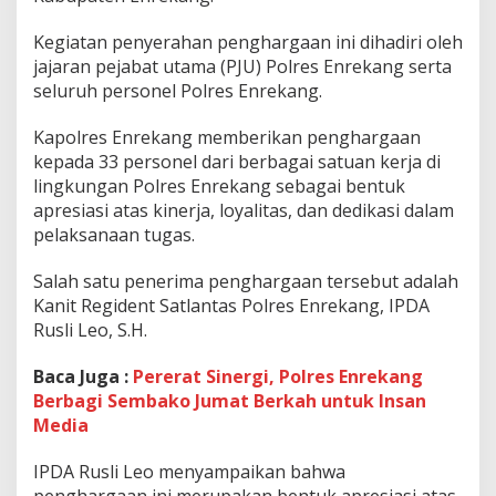
a
i
Kegiatan penyerahan penghargaan ini dihadiri oleh
h
jajaran pejabat utama (PJU) Polres Enrekang serta
P
e
seluruh personel Polres Enrekang.
n
g
Kapolres Enrekang memberikan penghargaan
h
kepada 33 personel dari berbagai satuan kerja di
a
lingkungan Polres Enrekang sebagai bentuk
r
g
apresiasi atas kinerja, loyalitas, dan dedikasi dalam
a
pelaksanaan tugas.
a
n
Salah satu penerima penghargaan tersebut adalah
D
Kanit Regident Satlantas Polres Enrekang, IPDA
e
d
Rusli Leo, S.H.
i
k
Baca Juga :
Pererat Sinergi, Polres Enrekang
a
Berbagi Sembako Jumat Berkah untuk Insan
s
Media
i
K
e
IPDA Rusli Leo menyampaikan bahwa
r