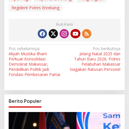
Regident Polres Enrekang
Ikuti Kami
N
Pos sebelumnya
Pos berikutnya
Aliyah Mustika Ilham
Jelang Natal 2025 dan
a
Perkuat Konsolidasi
Tahun Baru 2026, Polres
v
Demokrat Makassar,
Pelabuhan Makassar
Pendidikan Politik Jadi
Siagakan Ratusan Personel
i
Fondasi Pembesaran Partai
g
a
s
Berita Populer
i
p
o