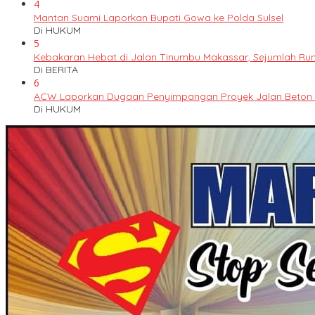
4
Mantan Suami Laporkan Bupati Gowa ke Polda Sulsel
Di HUKUM
5
Kebakaran Hebat di Jalan Tinumbu Makassar, Sejumlah Ruma
Di BERITA
6
ACW Laporkan Dugaan Penyimpangan Proyek Jalan Beton k
Di HUKUM