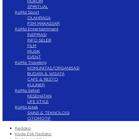
HUKUM
SPIRITUAL
KoMa Sport
OLAHRAGA
PSM MAKASSAR
KoMa Entertaintment
INSPIRASI
INFO SELEB
FILM
MUSIK
EVENT
KoMa Traveling
KOMUNITAS/ORGANISASI
BUDAYA & WISATA
CAFE & RESTO
KULINER
KoMa Sehat
KESEHATAN
LIFE STYLE
KoMa Iptek
SAINS & TEKNOLOGI
OTOMOTIF
Redaksi
Kode Etik Redaksi