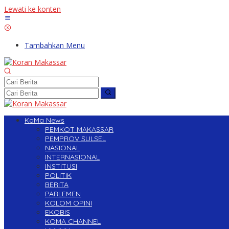
Lewati ke konten
Tambahkan Menu
KoMa News
PEMKOT MAKASSAR
PEMPROV SULSEL
NASIONAL
INTERNASIONAL
INSTITUSI
POLITIK
BERITA
PARLEMEN
KOLOM OPINI
EKOBIS
KOMA CHANNEL