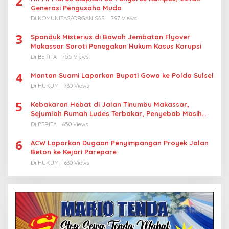
2
Generasi Pengusaha Muda
Di KOMUNITAS/ORGANISASI
797 Views
3
Spanduk Misterius di Bawah Jembatan Flyover
Makassar Soroti Penegakan Hukum Kasus Korupsi
Di BERITA
755 Views
4
Mantan Suami Laporkan Bupati Gowa ke Polda Sulsel
Di HUKUM
730 Views
5
Kebakaran Hebat di Jalan Tinumbu Makassar,
Sejumlah Rumah Ludes Terbakar, Penyebab Masih
Diselidiki
Di BERITA
650 Views
6
ACW Laporkan Dugaan Penyimpangan Proyek Jalan
Beton ke Kejari Parepare
Di HUKUM
630 Views