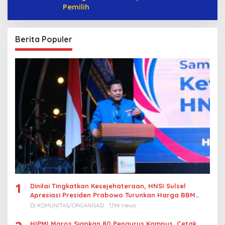
Pemilih
Berita Populer
1
Dinilai Tingkatkan Kesejehateraan, HNSI Sulsel
Apresiasi Presiden Prabowo Turunkan Harga BBM
Nelayan
Di KOMUNITAS/ORGANISASI
1,194 Views
HIPMI Maros Siapkan 80 Pengurus Kampus, Cetak