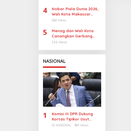
Sangkarrang Jadi
4
Prioritas
Nobar Piala Dunia 2026,
Wali Kota Makassar
Dorong UMKM Tumbuh di
360 Views
15 Kecamatan
5
Menag dan Wali Kota
Canangkan Gerbang
Moderasi di Makassar
256 Views
NASIONAL
1
Komisi III DPR Dukung
Kortas Tipikor Usut
Tuntas Dugaan Korupsi
Di NASIONAL
384 Views
Batubara