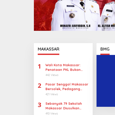
MAKASSAR
BMG
1
Wali Kota Makassar:
Penataan PKL Bukan
Penggusuran
442 Views
2
Pasar Senggol Makassar
Bersolek, Pedagang
Gotong Royong
421 Views
Wujudkan Wajah Baru
3
Sebanyak 79 Sekolah
Makassar Diusulkan
Revitalisasi, Pulau
410 Views