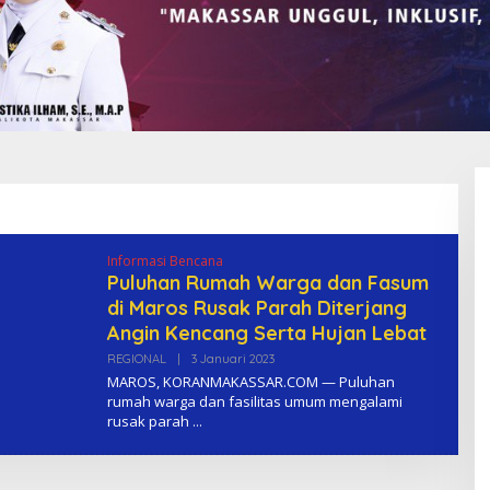
Informasi Bencana
Puluhan Rumah Warga dan Fasum
di Maros Rusak Parah Diterjang
Angin Kencang Serta Hujan Lebat
REGIONAL
|
3 Januari 2023
O
L
MAROS, KORANMAKASSAR.COM — Puluhan
E
rumah warga dan fasilitas umum mengalami
H
rusak parah
K
O
M
A