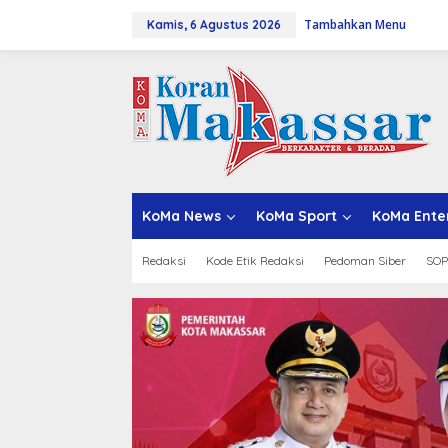
L
Tambahkan Menu
e
Kamis, 6 Agustus 2026
w
a
t
i
k
e
k
o
n
t
KoMa News
KoMa Sport
KoMa Ente
e
n
Redaksi
Kode Etik Redaksi
Pedoman Siber
SOP