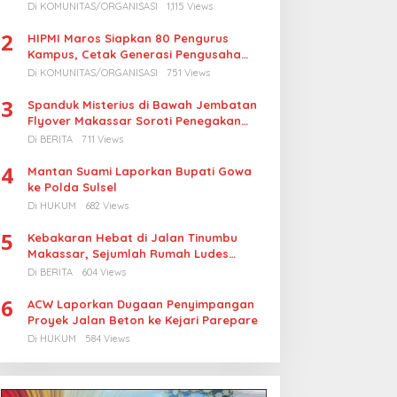
Turunkan Harga BBM Nelayan
Di KOMUNITAS/ORGANISASI
1,115 Views
2
HIPMI Maros Siapkan 80 Pengurus
Kampus, Cetak Generasi Pengusaha
Muda
Di KOMUNITAS/ORGANISASI
751 Views
3
Spanduk Misterius di Bawah Jembatan
Flyover Makassar Soroti Penegakan
Hukum Kasus Korupsi
Di BERITA
711 Views
4
Mantan Suami Laporkan Bupati Gowa
ke Polda Sulsel
Di HUKUM
682 Views
5
Kebakaran Hebat di Jalan Tinumbu
Makassar, Sejumlah Rumah Ludes
Terbakar, Penyebab Masih Diselidiki
Di BERITA
604 Views
6
ACW Laporkan Dugaan Penyimpangan
Proyek Jalan Beton ke Kejari Parepare
Di HUKUM
584 Views