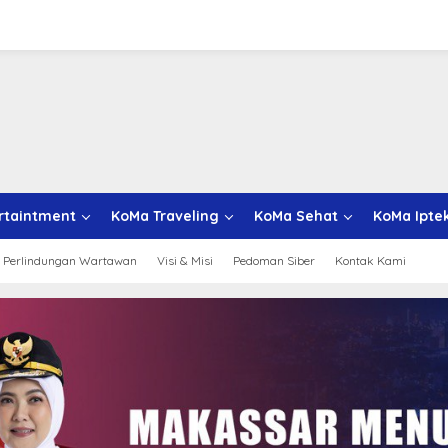
rtaintment
KoMa Traveling
KoMa Sehat
KoMa Ipte
 Perlindungan Wartawan
Visi & Misi
Pedoman Siber
Kontak Kami