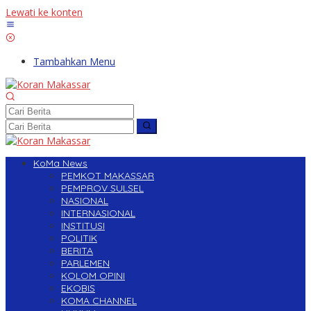
Lewati ke konten
Tambahkan Menu
KoMa News
PEMKOT MAKASSAR
PEMPROV SULSEL
NASIONAL
INTERNASIONAL
INSTITUSI
POLITIK
BERITA
PARLEMEN
KOLOM OPINI
EKOBIS
KOMA CHANNEL