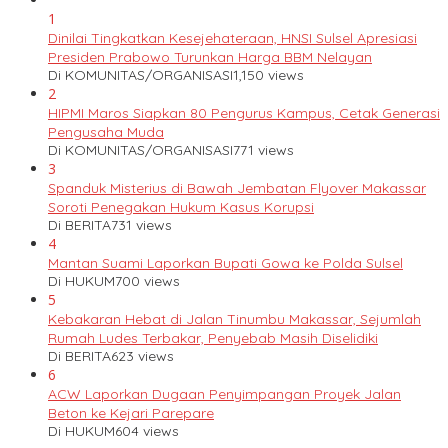
1
Dinilai Tingkatkan Kesejehateraan, HNSI Sulsel Apresiasi
Presiden Prabowo Turunkan Harga BBM Nelayan
Di KOMUNITAS/ORGANISASI
1,150 views
2
HIPMI Maros Siapkan 80 Pengurus Kampus, Cetak Generasi
Pengusaha Muda
Di KOMUNITAS/ORGANISASI
771 views
3
Spanduk Misterius di Bawah Jembatan Flyover Makassar
Soroti Penegakan Hukum Kasus Korupsi
Di BERITA
731 views
4
Mantan Suami Laporkan Bupati Gowa ke Polda Sulsel
Di HUKUM
700 views
5
Kebakaran Hebat di Jalan Tinumbu Makassar, Sejumlah
Rumah Ludes Terbakar, Penyebab Masih Diselidiki
Di BERITA
623 views
6
ACW Laporkan Dugaan Penyimpangan Proyek Jalan
Beton ke Kejari Parepare
Di HUKUM
604 views