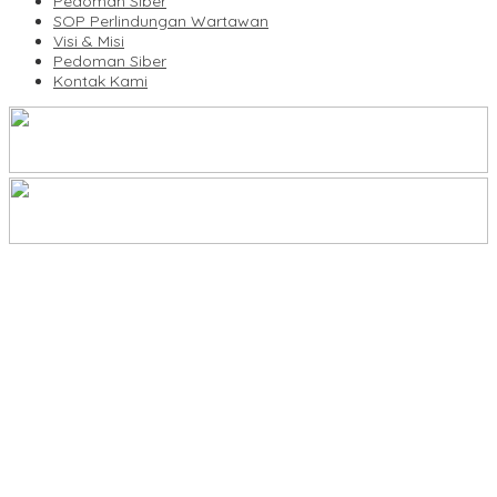
Pedoman Siber
SOP Perlindungan Wartawan
Visi & Misi
Pedoman Siber
Kontak Kami
Legalitas Tower di Karuwisi–Sinrijala Dipertanyakan Warga
KBLI Hotel Diperbarui, Pelaku Usaha di Sulsel Diminta Segera
Sesuaikan Izin
UNIMEN Buka 8 Prodi Baru, Perkuat Akses Pendidikan Tinggi dan
Daya Saing Lulusan
Bank Sulselbar Bantu Dump Truck Sampah, Enrekang Perkuat
Layanan Kebersihan