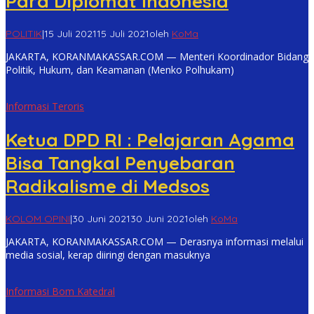
Para Diplomat Indonesia
POLITIK
|
15 Juli 2021
15 Juli 2021
oleh
KoMa
JAKARTA, KORANMAKASSAR.COM — Menteri Koordinador Bidang
Politik, Hukum, dan Keamanan (Menko Polhukam)
Informasi Teroris
Ketua DPD RI : Pelajaran Agama
Bisa Tangkal Penyebaran
Radikalisme di Medsos
KOLOM OPINI
|
30 Juni 2021
30 Juni 2021
oleh
KoMa
JAKARTA, KORANMAKASSAR.COM — Derasnya informasi melalui
media sosial, kerap diiringi dengan masuknya
Informasi Bom Katedral