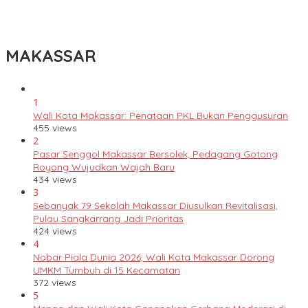
Lomba Rakyat Gelar “Pidato AHY Muda 2026”, Dorong Pelajar
Indonesia Berani Sampaikan Gagasan untuk Bangsa
MAKASSAR
1
Wali Kota Makassar: Penataan PKL Bukan Penggusuran
455 views
2
Pasar Senggol Makassar Bersolek, Pedagang Gotong
Royong Wujudkan Wajah Baru
434 views
3
Sebanyak 79 Sekolah Makassar Diusulkan Revitalisasi,
Pulau Sangkarrang Jadi Prioritas
424 views
4
Nobar Piala Dunia 2026, Wali Kota Makassar Dorong
UMKM Tumbuh di 15 Kecamatan
372 views
5