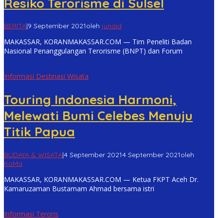
Resiko Terorisme di Sulsel
BERITA
|
9 September 2021
oleh
junaid
MAKASSAR, KORANMAKASSAR.COM — Tim Peneliti Badan
Nasional Penanggulangan Terorisme (BNPT) dan Forum
Informasi Destinasi Wisata
Touring Indonesia Harmoni,
Melewati Bumi Celebes Menuju
Titik Papua
BUDAYA & WISATA
|
4 September 2021
4 September 2021
oleh
KoMa
MAKASSAR, KORANMAKASSAR.COM — Ketua FKPT Aceh Dr.
Kamaruzaman Bustamam Ahmad bersama istri
Informasi Teroris