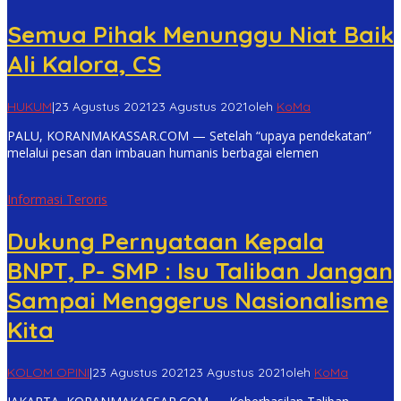
Semua Pihak Menunggu Niat Baik
Ali Kalora, CS
HUKUM
|
23 Agustus 2021
23 Agustus 2021
oleh
KoMa
PALU, KORANMAKASSAR.COM — Setelah “upaya pendekatan”
melalui pesan dan imbauan humanis berbagai elemen
Informasi Teroris
Dukung Pernyataan Kepala
BNPT, P- SMP : Isu Taliban Jangan
Sampai Menggerus Nasionalisme
Kita
KOLOM OPINI
|
23 Agustus 2021
23 Agustus 2021
oleh
KoMa