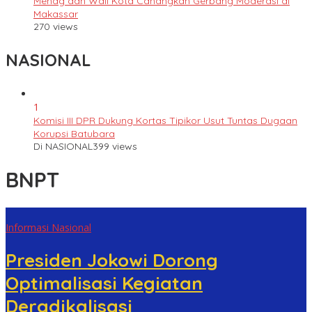
Menag dan Wali Kota Canangkan Gerbang Moderasi di
Makassar
270 views
NASIONAL
1
Komisi III DPR Dukung Kortas Tipikor Usut Tuntas Dugaan
Korupsi Batubara
Di NASIONAL
399 views
BNPT
Informasi Nasional
Presiden Jokowi Dorong
Optimalisasi Kegiatan
Deradikalisasi