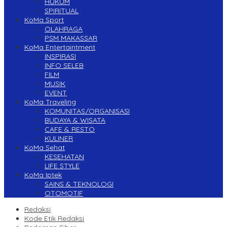
HUKUM
SPIRITUAL
KoMa Sport
OLAHRAGA
PSM MAKASSAR
KoMa Entertaintment
INSPIRASI
INFO SELEB
FILM
MUSIK
EVENT
KoMa Traveling
KOMUNITAS/ORGANISASI
BUDAYA & WISATA
CAFE & RESTO
KULINER
KoMa Sehat
KESEHATAN
LIFE STYLE
KoMa Iptek
SAINS & TEKNOLOGI
OTOMOTIF
Redaksi
Kode Etik Redaksi