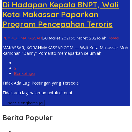
Di Hadapan Kepala BNPT, Wali
Kota Makassar Paparkan
Program Pencegahan Teroris
PEMKOT MAKASSAR
|
30 Maret 2021
30 Maret 2021
oleh
KoMa
MAKASSAR, KORANMAKASSAR.COM — Wali Kota Makassar Moh
Ramdhan “Danny” Pomanto memaparkan sejumlah
1
2
Berikutnya
Tidak Ada Lagi Postingan yang Tersedia.
Tidak ada lagi halaman untuk dimuat.
Lihat Selengkapnya
Berita Populer