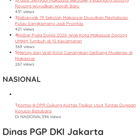
Pasar Senggol Makassar Bersolek, Pedagang Gotong
Royong Wujudkan Wajah Baru
431 views
3
Sebanyak 79 Sekolah Makassar Diusulkan Revitalisasi,
Pulau Sangkarrang Jadi Prioritas
421 views
4
Nobar Piala Dunia 2026, Wali Kota Makassar Dorong
UMKM Tumbuh di 15 Kecamatan
369 views
5
Menag dan Wali Kota Canangkan Gerbang Moderasi di
Makassar
267 views
NASIONAL
1
Komisi III DPR Dukung Kortas Tipikor Usut Tuntas Dugaan
Korupsi Batubara
Di NASIONAL
396 views
Dinas PGP DKI Jakarta