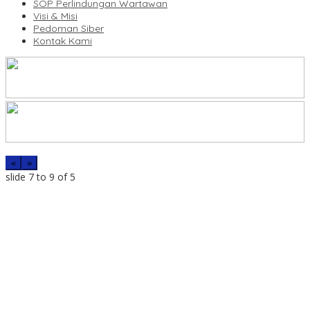
SOP Perlindungan Wartawan
Visi & Misi
Pedoman Siber
Kontak Kami
«
»
slide
7 to 9
of 5