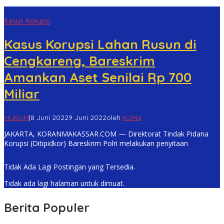
Kasus Korupsi
Kasus Korupsi Lahan Rusun di
Cengkareng, Bareskrim
Amankan Aset Senilai Rp 700
Miliar
HUKUM
|
8 Juni 2022
9 Juni 2022
oleh
KoMa
JAKARTA, KORANMAKASSAR.COM — Direktorat Tindak Pidana
Korupsi (Ditipidkor) Bareskrim Polri melakukan penyitaan
Tidak Ada Lagi Postingan yang Tersedia.
Tidak ada lagi halaman untuk dimuat.
Berita Populer