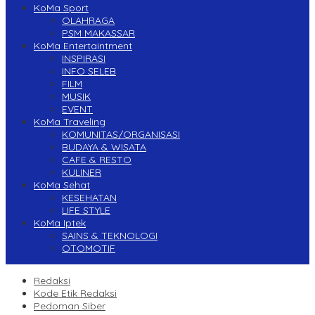
KoMa Sport
OLAHRAGA
PSM MAKASSAR
KoMa Entertaintment
INSPIRASI
INFO SELEB
FILM
MUSIK
EVENT
KoMa Traveling
KOMUNITAS/ORGANISASI
BUDAYA & WISATA
CAFE & RESTO
KULINER
KoMa Sehat
KESEHATAN
LIFE STYLE
KoMa Iptek
SAINS & TEKNOLOGI
OTOMOTIF
Redaksi
Kode Etik Redaksi
Pedoman Siber