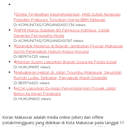
1
Dinilai Tingkatkan Kesejehateraan, HNSI Sulsel Apresiasi
Presiden Prabowo Turunkan Harga BBM Nelayan
Di KOMUNITAS/ORGANISASI
1,136 views
2
HIPMI Maros Siapkan 80 Pengurus Kampus, Cetak
Generasi Pengusaha Muda
Di KOMUNITAS/ORGANISASI
767 views
3
Spanduk Misterius di Bawah Jembatan Flyover Makassar
Soroti Penegakan Hukum Kasus Korupsi
Di BERITA
725 views
4
Mantan Suami Laporkan Bupati Gowa ke Polda Sulsel
Di HUKUM
695 views
5
Kebakaran Hebat di Jalan Tinumbu Makassar, Sejumlah
Rumah Ludes Terbakar, Penyebab Masih Diselidiki
Di BERITA
620 views
6
ACW Laporkan Dugaan Penyimpangan Proyek Jalan
Beton ke Kejari Parepare
Di HUKUM
600 views
Koran Makassar adalah media online (siber) dan offline
(cetak/mingguan) yang didirikan di Kota Makassar pada tanggal 11