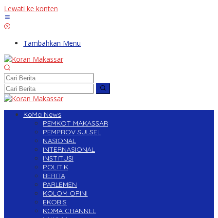
Lewati ke konten
Tambahkan Menu
KoMa News
PEMKOT MAKASSAR
PEMPROV SULSEL
NASIONAL
INTERNASIONAL
INSTITUSI
POLITIK
BERITA
PARLEMEN
KOLOM OPINI
EKOBIS
KOMA CHANNEL