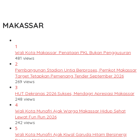
Lomba Rakyat Gelar “Pidato AHY Muda 2026”, Dorong Pelajar
Indonesia Berani Sampaikan Gagasan untuk Bangsa
MAKASSAR
1
Wali Kota Makassar: Penataan PKL Bukan Penggusuran
481 views
2
Pembangunan Stadion Untia Berproses, Pemkot Makassar
Target Tetapkan Pemenang Tender September 2026
269 views
3
HUT Dekranas 2026 Sukses, Mendagri Apresiasi Makassar
248 views
4
Wali Kota Munafri Ajak Warga Makassar Hidup Sehat
Lewat Fun Run 2026
242 views
5
Wali Kota Munafri Ajak Kiwal Garuda Hitam Bersinergi