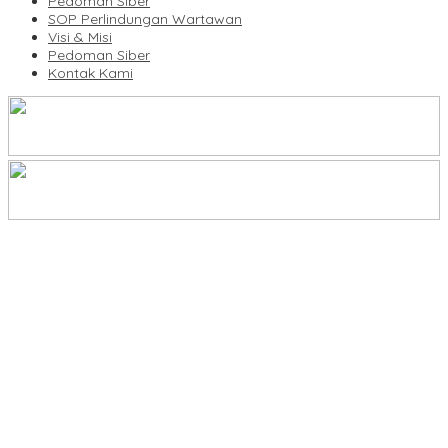
Pedoman Siber
SOP Perlindungan Wartawan
Visi & Misi
Pedoman Siber
Kontak Kami
Legalitas Tower di Karuwisi–Sinrijala Dipertanyakan Warga
KBLI Hotel Diperbarui, Pelaku Usaha di Sulsel Diminta Segera
Sesuaikan Izin
UNIMEN Buka 8 Prodi Baru, Perkuat Akses Pendidikan Tinggi dan
Daya Saing Lulusan
Bank Sulselbar Bantu Dump Truck Sampah, Enrekang Perkuat
Layanan Kebersihan