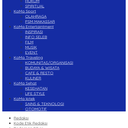
HUKUM
SPIRITUAL
KoMa Sport
OLAHRAGA
PSM MAKASSAR
KoMa Entertaintment
INSPIRASI
INFO SELEB
FILM
MUSIK
EVENT
KoMa Traveling
KOMUNITAS/ORGANISASI
BUDAYA & WISATA
CAFE & RESTO
KULINER
KoMa Sehat
KESEHATAN
LIFE STYLE
KoMa Iptek
SAINS & TEKNOLOGI
OTOMOTIF
Redaksi
Kode Etik Redaksi