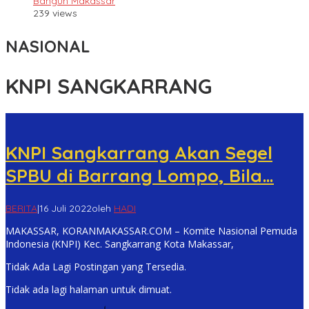
Bangun Makassar
239 views
NASIONAL
KNPI SANGKARRANG
KNPI Sangkarrang Akan Segel
SPBU di Barrang Lompo, Bila…
BERITA
|
16 Juli 2022
oleh
HADI
MAKASSAR, KORANMAKASSAR.COM – Komite Nasional Pemuda
Indonesia (KNPI) Kec. Sangkarrang Kota Makassar,
Tidak Ada Lagi Postingan yang Tersedia.
Tidak ada lagi halaman untuk dimuat.