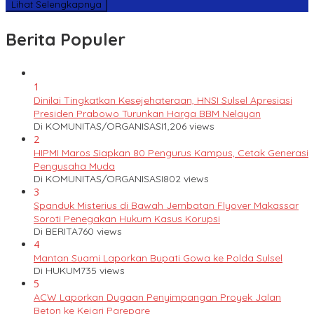
Lihat Selengkapnya
Berita Populer
1
Dinilai Tingkatkan Kesejehateraan, HNSI Sulsel Apresiasi
Presiden Prabowo Turunkan Harga BBM Nelayan
Di KOMUNITAS/ORGANISASI
1,206 views
2
HIPMI Maros Siapkan 80 Pengurus Kampus, Cetak Generasi
Pengusaha Muda
Di KOMUNITAS/ORGANISASI
802 views
3
Spanduk Misterius di Bawah Jembatan Flyover Makassar
Soroti Penegakan Hukum Kasus Korupsi
Di BERITA
760 views
4
Mantan Suami Laporkan Bupati Gowa ke Polda Sulsel
Di HUKUM
735 views
5
ACW Laporkan Dugaan Penyimpangan Proyek Jalan
Beton ke Kejari Parepare