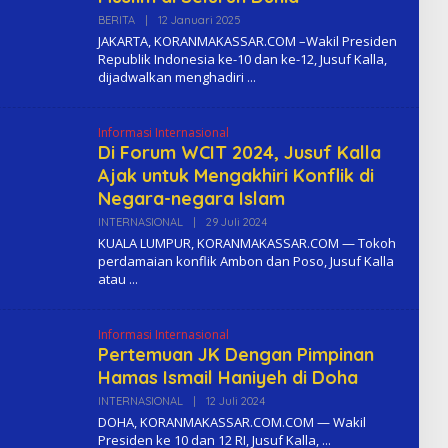
BERITA
|
12 Januari 2025
O
L
JAKARTA, KORANMAKASSAR.COM –Wakil Presiden
E
Republik Indonesia ke-10 dan ke-12, Jusuf Kalla,
H
dijadwalkan menghadiri
K
O
M
A
Informasi Internasional
Di Forum WCIT 2024, Jusuf Kalla
Ajak untuk Mengakhiri Konflik di
Negara-negara Islam
INTERNASIONAL
|
29 Juli 2024
O
L
KUALA LUMPUR, KORANMAKASSAR.COM — Tokoh
E
perdamaian konflik Ambon dan Poso, Jusuf Kalla
H
atau
K
O
M
A
Informasi Internasional
Pertemuan JK Dengan Pimpinan
Hamas Ismail Haniyeh di Doha
INTERNASIONAL
|
12 Juli 2024
O
L
DOHA, KORANMAKASSAR.COM.COM — Wakil
E
Presiden ke 10 dan 12 RI, Jusuf Kalla,
H