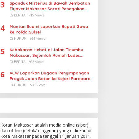
3
Spanduk Misterius di Bawah Jembatan
Flyover Makassar Soroti Penegakan
Hukum Kasus Korupsi
Di BERITA
715 Views
4
Mantan Suami Laporkan Bupati Gowa
ke Polda Sulsel
Di HUKUM
684 Views
5
Kebakaran Hebat di Jalan Tinumbu
Makassar, Sejumlah Rumah Ludes
Terbakar, Penyebab Masih Diselidiki
Di BERITA
606 Views
6
ACW Laporkan Dugaan Penyimpangan
Proyek Jalan Beton ke Kejari Parepare
Di HUKUM
589 Views
Koran Makassar adalah media online (siber)
dan offline (cetak/mingguan) yang didirikan di
Kota Makassar pada tanggal 11 Januari 2011.