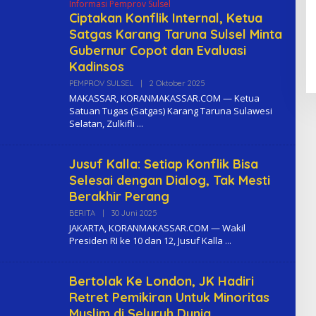
Informasi Pemprov Sulsel
Ciptakan Konflik Internal, Ketua
Satgas Karang Taruna Sulsel Minta
Gubernur Copot dan Evaluasi
Kadinsos
PEMPROV SULSEL
|
2 Oktober 2025
O
L
MAKASSAR, KORANMAKASSAR.COM — Ketua
E
Satuan Tugas (Satgas) Karang Taruna Sulawesi
H
Selatan, Zulkifli
K
O
M
A
Jusuf Kalla: Setiap Konflik Bisa
Selesai dengan Dialog, Tak Mesti
Berakhir Perang
BERITA
|
30 Juni 2025
O
L
JAKARTA, KORANMAKASSAR.COM — Wakil
E
Presiden RI ke 10 dan 12, Jusuf Kalla
H
K
O
M
Bertolak Ke London, JK Hadiri
A
Retret Pemikiran Untuk Minoritas
Muslim di Seluruh Dunia