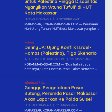
untuk Palestina Hingga Disabilitas
Nyanyikan ‘Atuna Tufuli’ di HUT
Kota Makassar
PEMKOT MAKASSAR
|
2 November 2023
O
L
MAKASSAR, KORANMAKASSAR.COM — Perayaan
E
Hari Ulang Tahun (HUT) Kota Makassar yang ke
H
K
O
M
Kolom
A
Denny JA: Ujung Konflik Israel-
Hamas (Palestina), Tiga Skenario
INTERNASIONAL
,
KOLOM OPINI
|
12 Oktober 2023
O
L
KORANMAKASSAR.COM — “Dua hal ini tiada
E
batasnya,” kata Einstein. “Yaitu: alam semesta
H
K
O
M
Informasi Pasar
A
Ganggu Pengelolaan Pasar
Butung, Perumda Pasar Makassar
Akan Laporkan Ke Polda Sulsel
PEMKOT MAKASSAR
|
12 Oktober 2023
O
L
MAKASSAR, KORANMAKASSAR.COM —
E