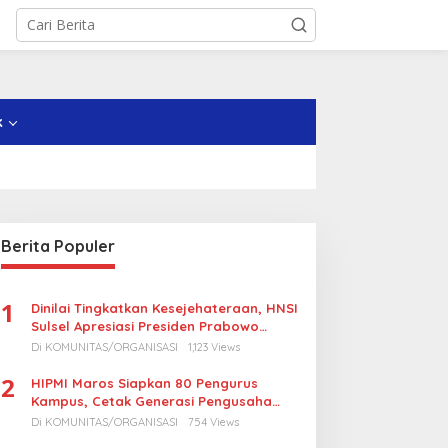
k
Berita Populer
1
Dinilai Tingkatkan Kesejehateraan, HNSI
Sulsel Apresiasi Presiden Prabowo
Turunkan Harga BBM Nelayan
Di KOMUNITAS/ORGANISASI
1,123 Views
2
HIPMI Maros Siapkan 80 Pengurus
Kampus, Cetak Generasi Pengusaha
Muda
Di KOMUNITAS/ORGANISASI
754 Views