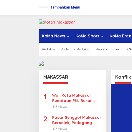
L
Tambahkan Menu
e
w
a
t
i
k
KoMa News
KoMa Sport
KoMa Ente
e
k
Redaksi
Kode Etik Redaksi
Pedoman Siber
SOP
o
n
t
e
n
MAKASSAR
Konflik
1
Wali Kota Makassar:
Penataan PKL Bukan
Penggusuran
443 Views
2
Pasar Senggol Makassar
Bersolek, Pedagang
Gotong Royong
423 Views