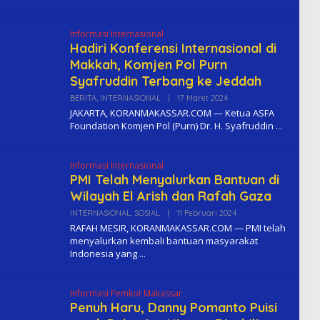
K
O
M
Informasi Internasional
A
Hadiri Konferensi Internasional di
Makkah, Komjen Pol Purn
Syafruddin Terbang ke Jeddah
BERITA
,
INTERNASIONAL
|
17 Maret 2024
O
L
JAKARTA, KORANMAKASSAR.COM — Ketua ASFA
E
Foundation Komjen Pol (Purn) Dr. H. Syafruddin
H
K
O
M
Informasi Internasional
A
PMI Telah Menyalurkan Bantuan di
Wilayah El Arish dan Rafah Gaza
INTERNASIONAL
,
SOSIAL
|
11 Februari 2024
O
L
RAFAH MESIR, KORANMAKASSAR.COM — PMI telah
E
menyalurkan kembali bantuan masyarakat
H
Indonesia yang
K
O
M
A
Informasi Pemkot Makassar
Penuh Haru, Danny Pomanto Puisi