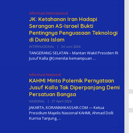
K
O
M
Informasi Internasional
A
JK: Ketahanan Iran Hadapi
Serangan AS-Israel Bukti
Pentingnya Penguasaan Teknologi
di Dunia Islam
INTERNASIONAL
|
24 Juni 2026
O
L
TANGERANG SELATAN – Mantan Wakil Presiden RI
E
Jusuf Kalla (JK) menilai kemampuan
H
K
O
M
Informasi Nasional
A
KAHMI Minta Polemik Pernyataan
Jusuf Kalla Tak Diperpanjang Demi
Persatuan Bangsa
NASIONAL
|
27 April 2026
O
L
JAKARTA, KORANMAKASSAR.COM — Ketua
E
Presidium Majelis Nasional KAHMI, Ahmad Dolli
H
Kurnia Tanjung,
K
O
M
A