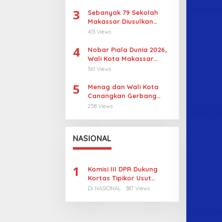
Wujudkan Wajah Baru
3
Sebanyak 79 Sekolah
Makassar Diusulkan
Revitalisasi, Pulau
413 Views
Sangkarrang Jadi
4
Prioritas
Nobar Piala Dunia 2026,
Wali Kota Makassar
Dorong UMKM Tumbuh di
361 Views
15 Kecamatan
5
Menag dan Wali Kota
Canangkan Gerbang
Moderasi di Makassar
258 Views
NASIONAL
1
Komisi III DPR Dukung
Kortas Tipikor Usut
Tuntas Dugaan Korupsi
Di NASIONAL
387 Views
Batubara