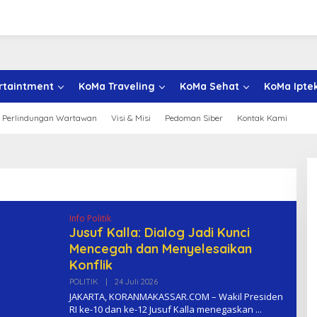
rtaintment
KoMa Traveling
KoMa Sehat
KoMa Ipte
 Perlindungan Wartawan
Visi & Misi
Pedoman Siber
Kontak Kami
Info Politik
Jusuf Kalla: Dialog Jadi Kunci
Mencegah dan Menyelesaikan
Konflik
POLITIK
|
24 Juli 2026
O
L
JAKARTA, KORANMAKASSAR.COM – Wakil Presiden
E
RI ke-10 dan ke-12 Jusuf Kalla menegaskan
H