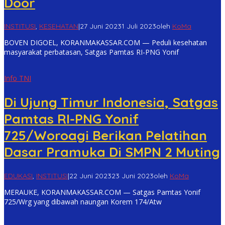
Door
INSTITUSI
,
KESEHATAN
|
27 Juni 2023
1 Juli 2023
oleh
KoMa
BOVEN DIGOEL, KORANMAKASSAR.COM — Peduli kesehatan
masyarakat perbatasan, Satgas Pamtas RI-PNG Yonif
Info TNI
Di Ujung Timur Indonesia, Satgas
Pamtas RI-PNG Yonif
725/Woroagi Berikan Pelatihan
Dasar Pramuka Di SMPN 2 Muting
EDUKASI
,
INSTITUSI
|
22 Juni 2023
23 Juni 2023
oleh
KoMa
MERAUKE, KORANMAKASSAR.COM — Satgas Pamtas Yonif
725/Wrg yang dibawah naungan Korem 174/Atw