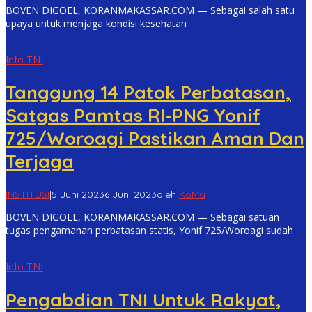
BOVEN DIGOEL, KORANMAKASSAR.COM — Sebagai salah satu
upaya untuk menjaga kondisi kesehatan
Info TNI
Tanggung 14 Patok Perbatasan,
Satgas Pamtas RI-PNG Yonif
725/Woroagi Pastikan Aman Dan
Terjaga
INSTITUSI
|
5 Juni 2023
6 Juni 2023
oleh
KoMa
BOVEN DIGOEL, KORANMAKASSAR.COM — Sebagai satuan
tugas pengamanan perbatasan statis, Yonif 725/Woroagi sudah
Info TNI
Pengabdian TNI Untuk Rakyat,