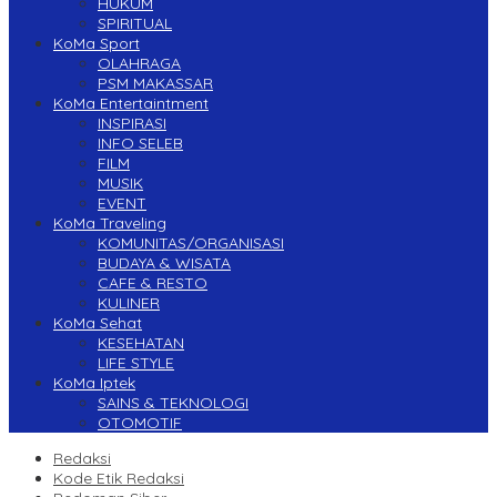
HUKUM
SPIRITUAL
KoMa Sport
OLAHRAGA
PSM MAKASSAR
KoMa Entertaintment
INSPIRASI
INFO SELEB
FILM
MUSIK
EVENT
KoMa Traveling
KOMUNITAS/ORGANISASI
BUDAYA & WISATA
CAFE & RESTO
KULINER
KoMa Sehat
KESEHATAN
LIFE STYLE
KoMa Iptek
SAINS & TEKNOLOGI
OTOMOTIF
Redaksi
Kode Etik Redaksi