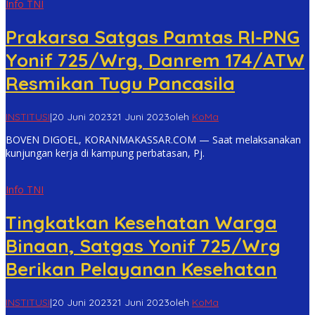
Info TNI
Prakarsa Satgas Pamtas RI-PNG
Yonif 725/Wrg, Danrem 174/ATW
Resmikan Tugu Pancasila
INSTITUSI
|
20 Juni 2023
21 Juni 2023
oleh
KoMa
BOVEN DIGOEL, KORANMAKASSAR.COM — Saat melaksanakan
kunjungan kerja di kampung perbatasan, Pj.
Info TNI
Tingkatkan Kesehatan Warga
Binaan, Satgas Yonif 725/Wrg
Berikan Pelayanan Kesehatan
INSTITUSI
|
20 Juni 2023
21 Juni 2023
oleh
KoMa