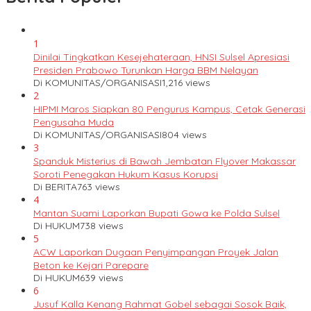
1
Dinilai Tingkatkan Kesejehateraan, HNSI Sulsel Apresiasi
Presiden Prabowo Turunkan Harga BBM Nelayan
Di KOMUNITAS/ORGANISASI
1,216 views
2
HIPMI Maros Siapkan 80 Pengurus Kampus, Cetak Generasi
Pengusaha Muda
Di KOMUNITAS/ORGANISASI
804 views
3
Spanduk Misterius di Bawah Jembatan Flyover Makassar
Soroti Penegakan Hukum Kasus Korupsi
Di BERITA
763 views
4
Mantan Suami Laporkan Bupati Gowa ke Polda Sulsel
Di HUKUM
738 views
5
ACW Laporkan Dugaan Penyimpangan Proyek Jalan
Beton ke Kejari Parepare
Di HUKUM
639 views
6
Jusuf Kalla Kenang Rahmat Gobel sebagai Sosok Baik,