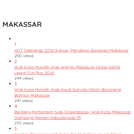
Lomba Rakyat Gelar “Pidato AHY Muda 2026”, Dorong Pelajar
Indonesia Berani Sampaikan Gagasan untuk Bangsa
MAKASSAR
1
HUT Dekranas 2026 Sukses, Mendagri Apresiasi Makassar
250 views
2
Wali Kota Munafri Ajak Warga Makassar Hidup Sehat
Lewat Fun Run 2026
244 views
3
Wali Kota Munafri Ajak Kiwal Garuda Hitam Bersinergi
Bangun Makassar
241 views
4
Benteng Rotterdam Siap Direvitalisasi, Wali Kota Makassar
Dampingi Menteri Kebudayaan RI
235 views
5