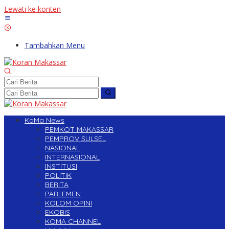
Lewati ke konten
Tambahkan Menu
KoMa News
PEMKOT MAKASSAR
PEMPROV SULSEL
NASIONAL
INTERNASIONAL
INSTITUSI
POLITIK
BERITA
PARLEMEN
KOLOM OPINI
EKOBIS
KOMA CHANNEL