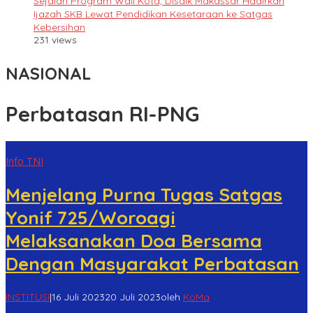
Sejalan Program Wali Kota, Disdik Makassar Hadirkan
Ijazah SKB Lewat Pendidikan Kesetaraan ke Satgas
Kebersihan
231 views
NASIONAL
Perbatasan RI-PNG
Info TNI
Menjelang Purna Tugas Satgas
Yonif 725/Woroagi
Melaksanakan Doa Bersama
Dengan Masyarakat Perbatasan
INSTITUSI
|
16 Juli 2023
20 Juli 2023
oleh
KoMa