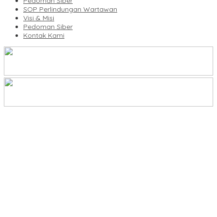
Pedoman Siber
SOP Perlindungan Wartawan
Visi & Misi
Pedoman Siber
Kontak Kami
Legalitas Tower di Karuwisi–Sinrijala Dipertanyakan Warga
KBLI Hotel Diperbarui, Pelaku Usaha di Sulsel Diminta Segera
Sesuaikan Izin
UNIMEN Buka 8 Prodi Baru, Perkuat Akses Pendidikan Tinggi dan
Daya Saing Lulusan
Bank Sulselbar Bantu Dump Truck Sampah, Enrekang Perkuat
Layanan Kebersihan