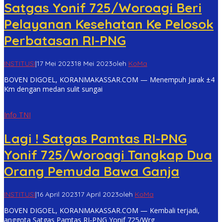
Satgas Yonif 725/Woroagi Beri
Pelayanan Kesehatan Ke Pelosok
Perbatasan RI-PNG
INSTITUSI
|
17 Mei 2023
18 Mei 2023
oleh
KoMa
BOVEN DIGOEL, KORANMAKASSAR.COM — Menempuh Jarak ±4
Km dengan medan sulit sungai
Info TNI
Lagi ! Satgas Pamtas RI-PNG
Yonif 725/Woroagi Tangkap Dua
Orang Pemuda Bawa Ganja
INSTITUSI
|
16 April 2023
17 April 2023
oleh
KoMa
BOVEN DIGOEL, KORANMAKASSAR.COM — Kembali terjadi,
anggota Satgas Pamtas RI-PNG Yonif 725/Wrg