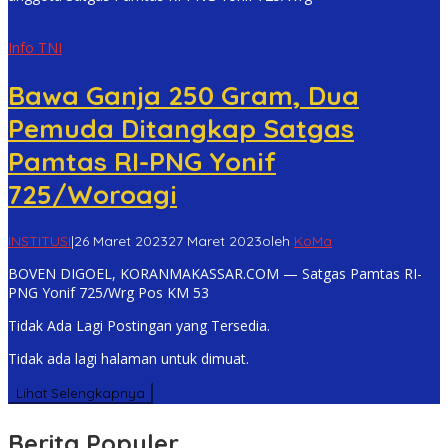
Info TNI
Bawa Ganja 250 Gram, Dua
Pemuda Ditangkap Satgas
Pamtas RI-PNG Yonif
725/Woroagi
INSTITUSI
|
26 Maret 2023
27 Maret 2023
oleh
KoMa
BOVEN DIGOEL, KORANMAKASSAR.COM — Satgas Pamtas RI-
PNG Yonif 725/Wrg Pos KM 53
Tidak Ada Lagi Postingan yang Tersedia.
Tidak ada lagi halaman untuk dimuat.
Lihat Selengkapnya
Berita Populer