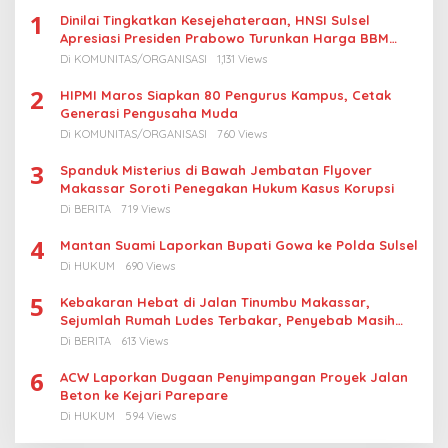
1
Dinilai Tingkatkan Kesejehateraan, HNSI Sulsel
Apresiasi Presiden Prabowo Turunkan Harga BBM
Nelayan
Di KOMUNITAS/ORGANISASI
1,131 Views
2
HIPMI Maros Siapkan 80 Pengurus Kampus, Cetak
Generasi Pengusaha Muda
Di KOMUNITAS/ORGANISASI
760 Views
3
Spanduk Misterius di Bawah Jembatan Flyover
Makassar Soroti Penegakan Hukum Kasus Korupsi
Di BERITA
719 Views
4
Mantan Suami Laporkan Bupati Gowa ke Polda Sulsel
Di HUKUM
690 Views
5
Kebakaran Hebat di Jalan Tinumbu Makassar,
Sejumlah Rumah Ludes Terbakar, Penyebab Masih
Diselidiki
Di BERITA
613 Views
6
ACW Laporkan Dugaan Penyimpangan Proyek Jalan
Beton ke Kejari Parepare
Di HUKUM
594 Views