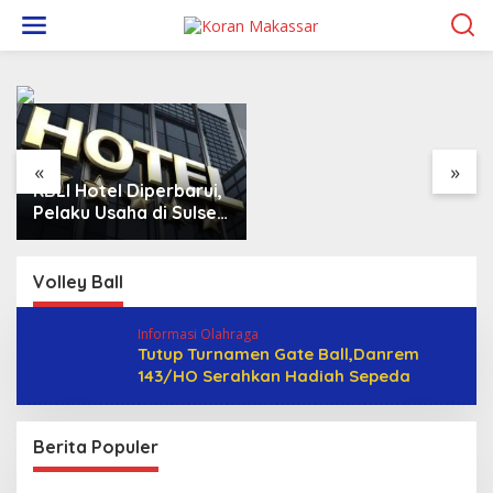
L
e
w
UNIMEN Buka 8 Prodi
a
Baru, Perkuat Akses
t
Pendidikan Tinggi dan
i
Daya Saing Lulusan
k
e
k
«
»
o
KBLI Hotel Diperbarui,
n
Pelaku Usaha di Sulsel
t
Diminta Segera
e
Sesuaikan Izin
n
Volley Ball
Informasi Olahraga
Tutup Turnamen Gate Ball,Danrem
143/HO Serahkan Hadiah Sepeda
Berita Populer