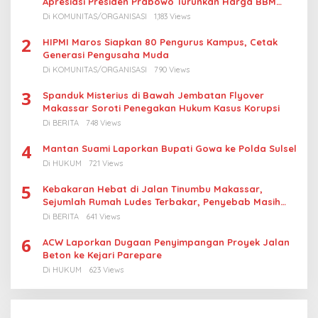
Apresiasi Presiden Prabowo Turunkan Harga BBM
Nelayan
Di KOMUNITAS/ORGANISASI
1,183 Views
2
HIPMI Maros Siapkan 80 Pengurus Kampus, Cetak
Generasi Pengusaha Muda
Di KOMUNITAS/ORGANISASI
790 Views
3
Spanduk Misterius di Bawah Jembatan Flyover
Makassar Soroti Penegakan Hukum Kasus Korupsi
Di BERITA
748 Views
4
Mantan Suami Laporkan Bupati Gowa ke Polda Sulsel
Di HUKUM
721 Views
5
Kebakaran Hebat di Jalan Tinumbu Makassar,
Sejumlah Rumah Ludes Terbakar, Penyebab Masih
Diselidiki
Di BERITA
641 Views
6
ACW Laporkan Dugaan Penyimpangan Proyek Jalan
Beton ke Kejari Parepare
Di HUKUM
623 Views