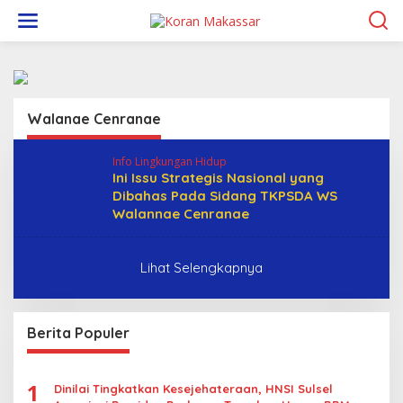
L
e
w
a
t
i
k
Walanae Cenranae
e
k
o
Info Lingkungan Hidup
n
Ini Issu Strategis Nasional yang
t
Dibahas Pada Sidang TKPSDA WS
e
Walannae Cenranae
n
Lihat Selengkapnya
Berita Populer
1
Dinilai Tingkatkan Kesejehateraan, HNSI Sulsel