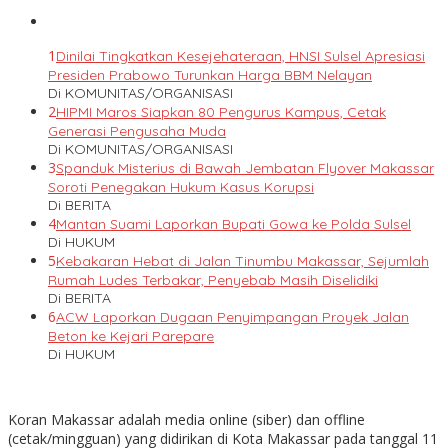
1
Dinilai Tingkatkan Kesejehateraan, HNSI Sulsel Apresiasi
Presiden Prabowo Turunkan Harga BBM Nelayan
Di KOMUNITAS/ORGANISASI
2
HIPMI Maros Siapkan 80 Pengurus Kampus, Cetak
Generasi Pengusaha Muda
Di KOMUNITAS/ORGANISASI
3
Spanduk Misterius di Bawah Jembatan Flyover Makassar
Soroti Penegakan Hukum Kasus Korupsi
Di BERITA
4
Mantan Suami Laporkan Bupati Gowa ke Polda Sulsel
Di HUKUM
5
Kebakaran Hebat di Jalan Tinumbu Makassar, Sejumlah
Rumah Ludes Terbakar, Penyebab Masih Diselidiki
Di BERITA
6
ACW Laporkan Dugaan Penyimpangan Proyek Jalan
Beton ke Kejari Parepare
Di HUKUM
Koran Makassar adalah media online (siber) dan offline
(cetak/mingguan) yang didirikan di Kota Makassar pada tanggal 11