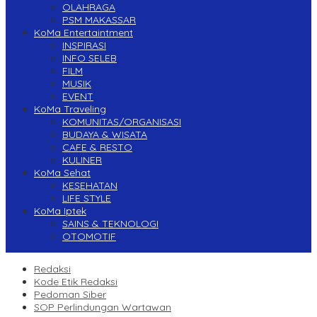
OLAHRAGA
PSM MAKASSAR
KoMa Entertaintment
INSPIRASI
INFO SELEB
FILM
MUSIK
EVENT
KoMa Traveling
KOMUNITAS/ORGANISASI
BUDAYA & WISATA
CAFE & RESTO
KULINER
KoMa Sehat
KESEHATAN
LIFE STYLE
KoMa Iptek
SAINS & TEKNOLOGI
OTOMOTIF
Redaksi
Kode Etik Redaksi
Pedoman Siber
SOP Perlindungan Wartawan