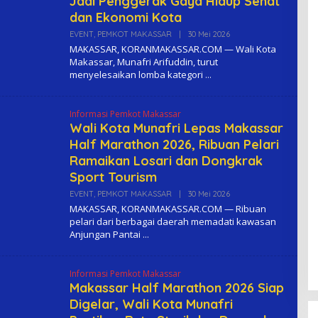
Jadi Penggerak Gaya Hidup Sehat
dan Ekonomi Kota
EVENT
,
PEMKOT MAKASSAR
|
30 Mei 2026
O
L
MAKASSAR, KORANMAKASSAR.COM — Wali Kota
E
Makassar, Munafri Arifuddin, turut
H
menyelesaikan lomba kategori
K
O
M
A
Informasi Pemkot Makassar
Wali Kota Munafri Lepas Makassar
Half Marathon 2026, Ribuan Pelari
Ramaikan Losari dan Dongkrak
Sport Tourism
EVENT
,
PEMKOT MAKASSAR
|
30 Mei 2026
O
L
MAKASSAR, KORANMAKASSAR.COM — Ribuan
E
pelari dari berbagai daerah memadati kawasan
H
Anjungan Pantai
K
O
M
A
Informasi Pemkot Makassar
Makassar Half Marathon 2026 Siap
Digelar, Wali Kota Munafri