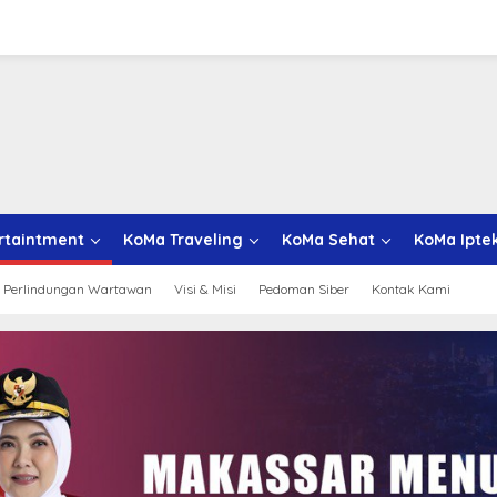
rtaintment
KoMa Traveling
KoMa Sehat
KoMa Ipte
 Perlindungan Wartawan
Visi & Misi
Pedoman Siber
Kontak Kami