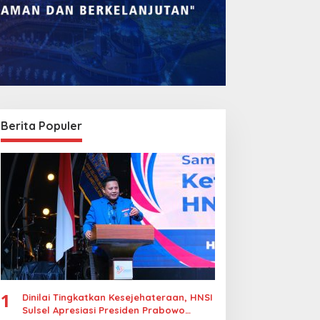
Berita Populer
omba Rakyat Gelar
Legalitas Tower di
Pidato AHY Muda 2026”,
Karuwisi–Sinrijala
orong Pelajar Indonesia
Dipertanyakan Warga
erani Sampaikan
agasan untuk Bangsa
1
Dinilai Tingkatkan Kesejehateraan, HNSI
Sulsel Apresiasi Presiden Prabowo