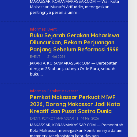
MAKASSAR, KORANMAKASSAR.COM — Wali Kota
E
Makassar, Munafri Arifuddin, menegaskan
H
pentingnya peran alumni
K
O
M
A
Informasi Event
Buku Sejarah Gerakan Mahasiswa
Diluncurkan, Rekam Perjuangan
Panjang Sebelum Reformasi 1998
EVENT
|
21 Mei 2026
O
L
JAKARTA, KORANMAKASSAR.COM — Bertepatan
E
dengan 28 tahun jatuhnya Orde Baru, sebuah
H
buku
K
O
M
A
Informasi Pemkot Makassar
Pemkot Makassar Perkuat MIWF
2026, Dorong Makassar Jadi Kota
Kreatif dan Pusat Sastra Dunia
EVENT
,
PEMKOT MAKASSAR
|
14 Mei 2026
O
L
MAKASSAR, KORANMAKASSAR.COM — Pemerintah
E
Kota Makassar menegaskan komitmennya dalam
H
memperkuat ekosistem kebudayaan
K