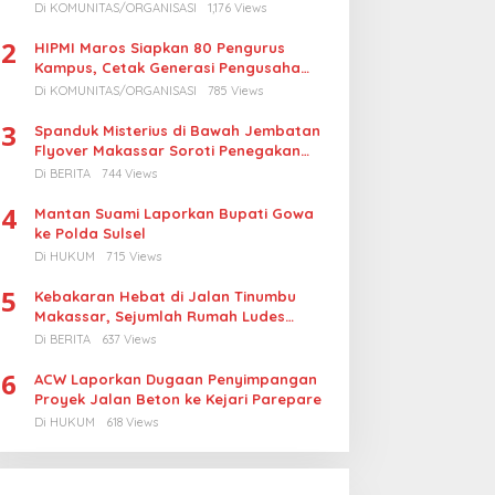
Turunkan Harga BBM Nelayan
Di KOMUNITAS/ORGANISASI
1,176 Views
2
HIPMI Maros Siapkan 80 Pengurus
Kampus, Cetak Generasi Pengusaha
Muda
Di KOMUNITAS/ORGANISASI
785 Views
3
Spanduk Misterius di Bawah Jembatan
Flyover Makassar Soroti Penegakan
Hukum Kasus Korupsi
Di BERITA
744 Views
4
Mantan Suami Laporkan Bupati Gowa
ke Polda Sulsel
Di HUKUM
715 Views
5
Kebakaran Hebat di Jalan Tinumbu
Makassar, Sejumlah Rumah Ludes
Terbakar, Penyebab Masih Diselidiki
Di BERITA
637 Views
6
ACW Laporkan Dugaan Penyimpangan
Proyek Jalan Beton ke Kejari Parepare
Di HUKUM
618 Views