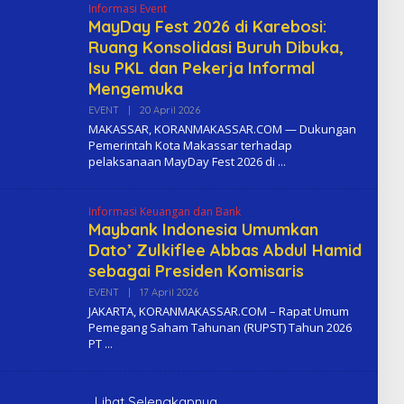
Informasi Event
MayDay Fest 2026 di Karebosi:
Ruang Konsolidasi Buruh Dibuka,
Isu PKL dan Pekerja Informal
Mengemuka
EVENT
|
20 April 2026
O
L
MAKASSAR, KORANMAKASSAR.COM — Dukungan
E
Pemerintah Kota Makassar terhadap
H
pelaksanaan MayDay Fest 2026 di
K
O
M
A
Informasi Keuangan dan Bank
Maybank Indonesia Umumkan
Dato’ Zulkiflee Abbas Abdul Hamid
sebagai Presiden Komisaris
EVENT
|
17 April 2026
O
L
JAKARTA, KORANMAKASSAR.COM – Rapat Umum
E
Pemegang Saham Tahunan (RUPST) Tahun 2026
H
PT
K
O
M
A
Lihat Selengkapnya