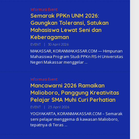
M
A
Informasi Event
Semarak PPKn UNM 2026:
Gaungkan Toleransi, Satukan
Mahasiswa Lewat Seni dan
Keberagaman
EVENT
|
30 April 2026
O
L
MAKASSAR, KORANMAKASSAR.COM — Himpunan
E
Mahasiswa Program Studi PPKn FIS-H Universitas
H
Negeri Makassar menggelar
K
O
M
A
Informasi Event
Mancawarni 2026 Ramaikan
Malioboro, Panggung Kreativitas
Pelajar SMA Muhi Curi Perhatian
EVENT
|
25 April 2026
O
L
YOGYAKARTA, KORANMAKASSAR.COM – Semarak
E
seni pelajar menggema di kawasan Malioboro,
H
tepatnya di Teras
K
O
M
A