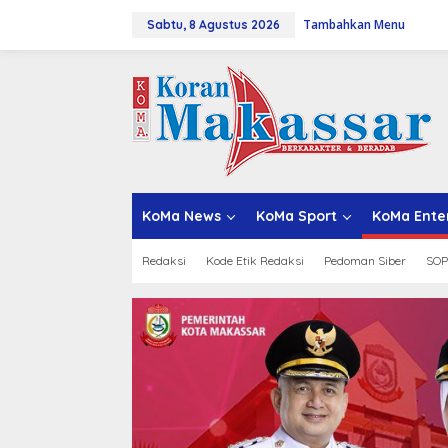
L
Tambahkan Menu
e
Sabtu, 8 Agustus 2026
w
a
t
i
k
e
k
o
n
t
KoMa News
KoMa Sport
KoMa Ente
e
n
Redaksi
Kode Etik Redaksi
Pedoman Siber
SOP