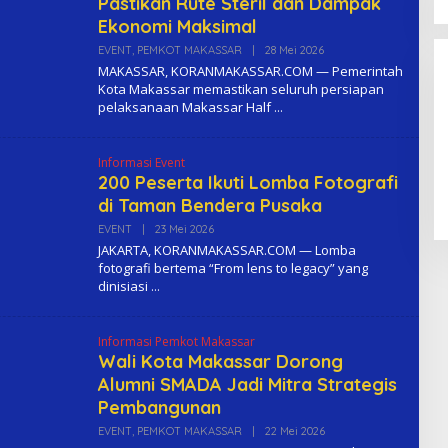
Pastikan Rute Steril dan Dampak
Ekonomi Maksimal
EVENT
,
PEMKOT MAKASSAR
|
28 Mei 2026
O
L
MAKASSAR, KORANMAKASSAR.COM — Pemerintah
E
Kota Makassar memastikan seluruh persiapan
H
pelaksanaan Makassar Half
K
O
M
A
Informasi Event
200 Peserta Ikuti Lomba Fotografi
di Taman Bendera Pusaka
EVENT
|
23 Mei 2026
O
L
JAKARTA, KORANMAKASSAR.COM — Lomba
E
fotografi bertema “From lens to legacy” yang
H
dinisiasi
K
O
M
A
Informasi Pemkot Makassar
Wali Kota Makassar Dorong
Alumni SMADA Jadi Mitra Strategis
Pembangunan
EVENT
,
PEMKOT MAKASSAR
|
22 Mei 2026
O
L