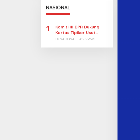
NASIONAL
1
Komisi III DPR Dukung
Kortas Tipikor Usut
Tuntas Dugaan Korupsi
Di NASIONAL
412 Views
Batubara