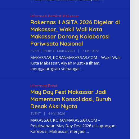
O
M
A
Informasi Pemkot Makassar
Rakernas II ASITA 2026 Digelar di
Makassar, Wakil Wali Kota
Makassar Dorong Kolaborasi
Pariwisata Nasional
EVENT
,
PEMKOT MAKASSAR
|
7 Mei 2026
O
L
MAKASSAR, KORANMAKASSAR.COM – Wakil Wali
E
Kota Makassar, Aliyah Mustika Ilham,
H
menggaungkan semangat
K
O
M
A
Informasi Event
May Day Fest Makassar Jadi
Momentum Konsolidasi, Buruh
Desak Aksi Nyata
EVENT
|
4 Mei 2026
O
L
MAKASSAR, KORANMAKASSAR.COM –
E
Pelaksanaan May Day Fest 2026 di Lapangan
H
Karebosi, Makassar, menjadi
K
O