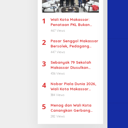
1
Wali Kota Makassar:
Penataan PKL Bukan
Penggusuran
467 Views
2
Pasar Senggol Makassar
Bersolek, Pedagang
Gotong Royong
447 Views
Wujudkan Wajah Baru
3
Sebanyak 79 Sekolah
Makassar Diusulkan
Revitalisasi, Pulau
436 Views
Sangkarrang Jadi
4
Prioritas
Nobar Piala Dunia 2026,
Wali Kota Makassar
Dorong UMKM Tumbuh di
384 Views
15 Kecamatan
5
Menag dan Wali Kota
Canangkan Gerbang
Moderasi di Makassar
282 Views