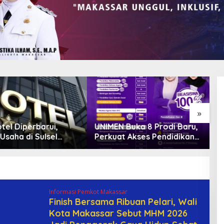
»
 Buka 8 Prodi Baru,
Bank Sulselbar Bantu Dump
L
t Akses Pendidikan
Truck Sampah, Enrekang
“
 dan Daya Saing
Perkuat Layanan
D
n
Kebersihan
B
G
Informasi Pemkot Makassar
Finish Bersama Ribuan Pelari, Wali
Kota Makassar Sebut MHM 2026