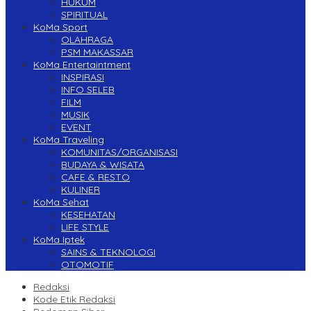
HUKUM
SPIRITUAL
KoMa Sport
OLAHRAGA
PSM MAKASSAR
KoMa Entertaintment
INSPIRASI
INFO SELEB
FILM
MUSIK
EVENT
KoMa Traveling
KOMUNITAS/ORGANISASI
BUDAYA & WISATA
CAFE & RESTO
KULINER
KoMa Sehat
KESEHATAN
LIFE STYLE
KoMa Iptek
SAINS & TEKNOLOGI
OTOMOTIF
Redaksi
Kode Etik Redaksi