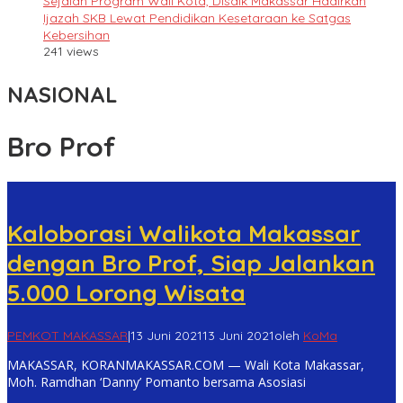
Sejalan Program Wali Kota, Disdik Makassar Hadirkan
Ijazah SKB Lewat Pendidikan Kesetaraan ke Satgas
Kebersihan
241 views
NASIONAL
Bro Prof
Kaloborasi Walikota Makassar
dengan Bro Prof, Siap Jalankan
5.000 Lorong Wisata
PEMKOT MAKASSAR
|
13 Juni 2021
13 Juni 2021
oleh
KoMa
MAKASSAR, KORANMAKASSAR.COM — Wali Kota Makassar,
Moh. Ramdhan ‘Danny’ Pomanto bersama Asosiasi