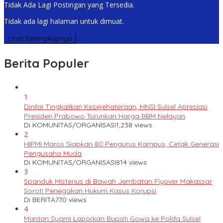
Tidak Ada Lagi Postingan yang Tersedia.
Tidak ada lagi halaman untuk dimuat.
Lihat Selengkapnya
Berita Populer
1
Dinilai Tingkatkan Kesejehateraan, HNSI Sulsel Apresiasi
Presiden Prabowo Turunkan Harga BBM Nelayan
Di KOMUNITAS/ORGANISASI
1,238 views
2
HIPMI Maros Siapkan 80 Pengurus Kampus, Cetak Generasi
Pengusaha Muda
Di KOMUNITAS/ORGANISASI
814 views
3
Spanduk Misterius di Bawah Jembatan Flyover Makassar
Soroti Penegakan Hukum Kasus Korupsi
Di BERITA
770 views
4
Mantan Suami Laporkan Bupati Gowa ke Polda Sulsel