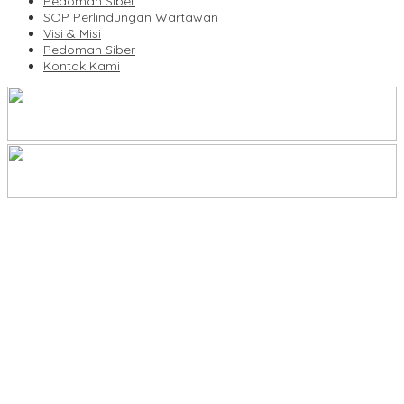
Pedoman Siber
SOP Perlindungan Wartawan
Visi & Misi
Pedoman Siber
Kontak Kami
Legalitas Tower di Karuwisi–Sinrijala Dipertanyakan Warga
KBLI Hotel Diperbarui, Pelaku Usaha di Sulsel Diminta Segera
Sesuaikan Izin
UNIMEN Buka 8 Prodi Baru, Perkuat Akses Pendidikan Tinggi dan
Daya Saing Lulusan
Bank Sulselbar Bantu Dump Truck Sampah, Enrekang Perkuat
Layanan Kebersihan