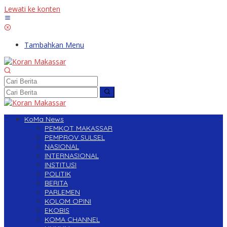
Lewati ke konten
Tambahkan Menu
KoMa News
PEMKOT MAKASSAR
PEMPROV SULSEL
NASIONAL
INTERNASIONAL
INSTITUSI
POLITIK
BERITA
PARLEMEN
KOLOM OPINI
EKOBIS
KOMA CHANNEL