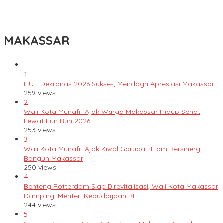
Lomba Rakyat Gelar “Pidato AHY Muda 2026”, Dorong Pelajar
Indonesia Berani Sampaikan Gagasan untuk Bangsa
MAKASSAR
1
HUT Dekranas 2026 Sukses, Mendagri Apresiasi Makassar
259 views
2
Wali Kota Munafri Ajak Warga Makassar Hidup Sehat
Lewat Fun Run 2026
253 views
3
Wali Kota Munafri Ajak Kiwal Garuda Hitam Bersinergi
Bangun Makassar
250 views
4
Benteng Rotterdam Siap Direvitalisasi, Wali Kota Makassar
Dampingi Menteri Kebudayaan RI
244 views
5