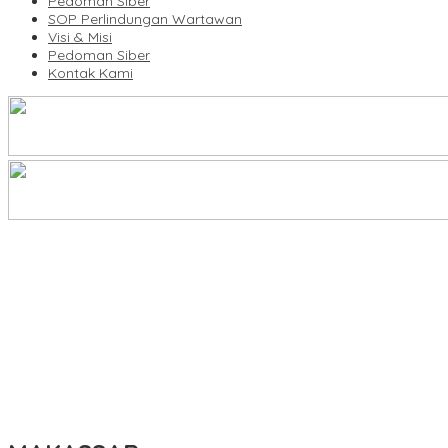
Pedoman Siber
SOP Perlindungan Wartawan
Visi & Misi
Pedoman Siber
Kontak Kami
KBLI Hotel Diperbarui, Pelaku Usaha di Sulsel Diminta Segera Sesua
UNIMEN Buka 8 Prodi Baru, Perkuat Akses Pendidikan Tinggi dan 
Lomba Rakyat Gelar “Pidato AHY Muda 2026”, Dorong Pelajar In
Plt Ketua Baru Demokrat Makassar Silaturahmi ke Forkopimda, Pe
Tingkatkan Kualitas Guru, Dikbud Enrekang Gandeng UMPAR Buka 