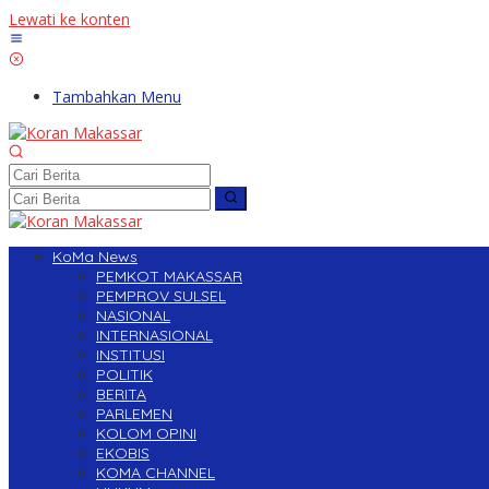
Lewati ke konten
Tambahkan Menu
KoMa News
PEMKOT MAKASSAR
PEMPROV SULSEL
NASIONAL
INTERNASIONAL
INSTITUSI
POLITIK
BERITA
PARLEMEN
KOLOM OPINI
EKOBIS
KOMA CHANNEL