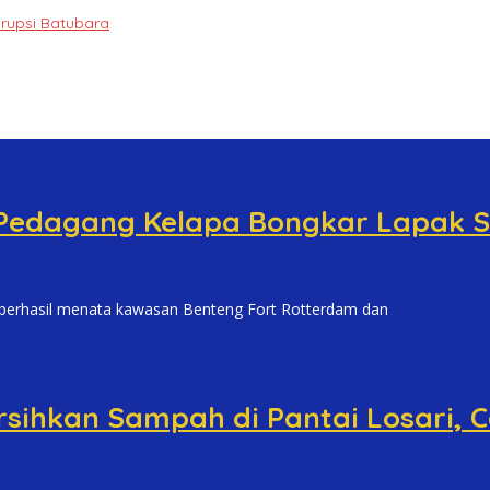
orupsi Batubara
 Pedagang Kelapa Bongkar Lapak S
hasil menata kawasan Benteng Fort Rotterdam dan
sihkan Sampah di Pantai Losari,