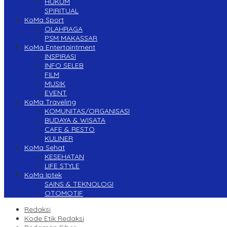
HUKUM
SPIRITUAL
KoMa Sport
OLAHRAGA
PSM MAKASSAR
KoMa Entertaintment
INSPIRASI
INFO SELEB
FILM
MUSIK
EVENT
KoMa Traveling
KOMUNITAS/ORGANISASI
BUDAYA & WISATA
CAFE & RESTO
KULINER
KoMa Sehat
KESEHATAN
LIFE STYLE
KoMa Iptek
SAINS & TEKNOLOGI
OTOMOTIF
Redaksi
Kode Etik Redaksi