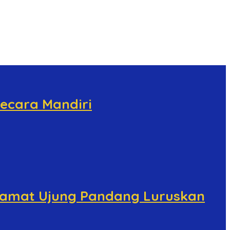
ecara Mandiri
 Camat Ujung Pandang Luruskan