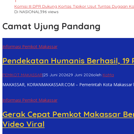
1
Komisi III DPR Dukung Kortas Tipikor Usut Tuntas Dugaan K
Di NASIONAL
396 views
Camat Ujung Pandang
Informasi Pemkot Makassar
Pendekatan Humanis Berhasil, 19
PEMKOT MAKASSAR
|
25 Juni 2026
29 Juni 2026
oleh
KoMa
MAKASSAR, KORANMAKASSAR.COM – Pemerintah Kota Makassar ber
Informasi Pemkot Makassar
Gerak Cepat Pemkot Makassar Ber
Video Viral