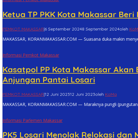
Ketua TP PKK Kota Makassar Beri
PEMKOT MAKASSAR
|
6 September 2024
8 September 2024
oleh
Ko
MAKASSAR, KORANMAKASSAR.COM — Suasana duka makin menyelim
Informasi Pemkot Makassar
Kasatpol PP Kota Makassar Akan 
Anjungan Pantai Losari
PEMKOT MAKASSAR
|
12 Juni 2023
12 Juni 2023
oleh
KoMa
MAKASSAR, KORANMAKASSAR.COM — Maraknya pungli (pungutan lia
Informasi Parlemen Makassar
PK5 Losari Menolak Relokasi dan