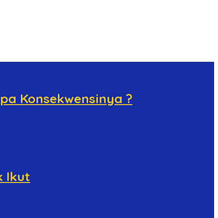
 Apa Konsekwensinya ?
 Ikut