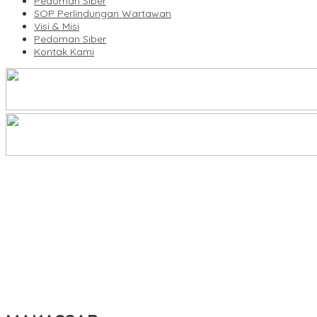
Pedoman Siber
SOP Perlindungan Wartawan
Visi & Misi
Pedoman Siber
Kontak Kami
Legalitas Tower di Karuwisi–Sinrijala Dipertanyakan Warga
KBLI Hotel Diperbarui, Pelaku Usaha di Sulsel Diminta Segera Sesua
UNIMEN Buka 8 Prodi Baru, Perkuat Akses Pendidikan Tinggi dan 
Bank Sulselbar Bantu Dump Truck Sampah, Enrekang Perkuat Lay
Lomba Rakyat Gelar “Pidato AHY Muda 2026”, Dorong Pelajar In