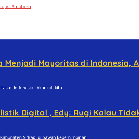
orupsi Batubara
a Menjadi Mayoritas di Indonesia,
s di Indonesia . Akankah kita
tik Digital , Edy: Rugi Kalau Tidak
abupaten Sidrap, di bawah kepemimpinan