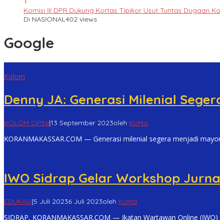
1
Komisi III DPR Dukung Kortas Tipikor Usut Tuntas Dugaan K
Di NASIONAL
402 views
Google
Kolom
Denny JA: Generasi Milenial Seger
KOLOM OPINI
|
13 September 2023
oleh
KoMa
KORANMAKASSAR.COM — Generasi milenial segera menjadi mayorita
IWO Sidrap Gelar Workshop Jurnalis
EDUKASI
|
5 Juli 2023
6 Juli 2023
oleh
KoMa
SIDRAP, KORANMAKASSAR.COM — Ikatan Wartawan Online (IWO) K