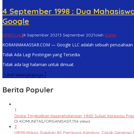
4 September 1998 : Dua Mahasiswa
Google
SPIRITUAL
|
4 September 2021
3 September 2021
oleh
KoMa
KORANMAKASSAR.COM — Google LLC adalah sebuah perusahaan mul
Tidak Ada Lagi Postingan yang Tersedia.
Tidak ada lagi halaman untuk dimuat.
Lihat Selengkapnya
Berita Populer
1
Dinilai Tingkatkan Kesejehateraan, HNSI Sulsel Apresiasi 
Di KOMUNITAS/ORGANISASI
1,156 views
2
HIPMI Maros Siapkan 80 Pengurus Kampus, Cetak Generas