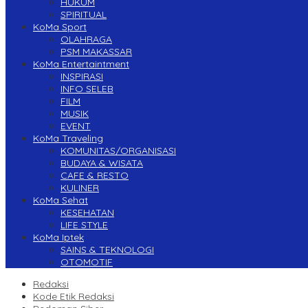
HUKUM
SPIRITUAL
KoMa Sport
OLAHRAGA
PSM MAKASSAR
KoMa Entertaintment
INSPIRASI
INFO SELEB
FILM
MUSIK
EVENT
KoMa Traveling
KOMUNITAS/ORGANISASI
BUDAYA & WISATA
CAFE & RESTO
KULINER
KoMa Sehat
KESEHATAN
LIFE STYLE
KoMa Iptek
SAINS & TEKNOLOGI
OTOMOTIF
Redaksi
Kode Etik Redaksi