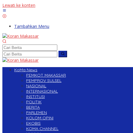
Lewati ke konten
Tambahkan Menu
KoMa News
PEMKOT MAKASSAR
PEMPROV SULSEL
NASIONAL
INTERNASIONAL
INSTITUSI
POLITIK
BERITA
PARLEMEN
KOLOM OPINI
EKOBIS
KOMA CHANNEL