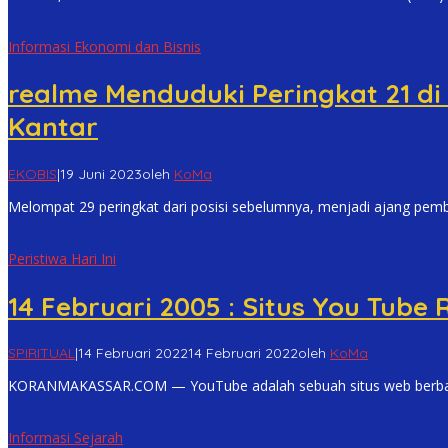
Informasi Ekonomi dan Bisnis
realme Menduduki Peringkat 21 di 
Kantar
EKOBIS
|
19 Juni 2023
oleh
KoMa
Melompat 29 peringkat dari posisi sebelumnya, menjadi ajang pemb
Peristiwa Hari Ini
14 Februari 2005 : Situs You Tube
SPIRITUAL
|
14 Februari 2022
14 Februari 2022
oleh
KoMa
KORANMAKASSAR.COM — YouTube adalah sebuah situs web berbagi 
Informasi Sejarah