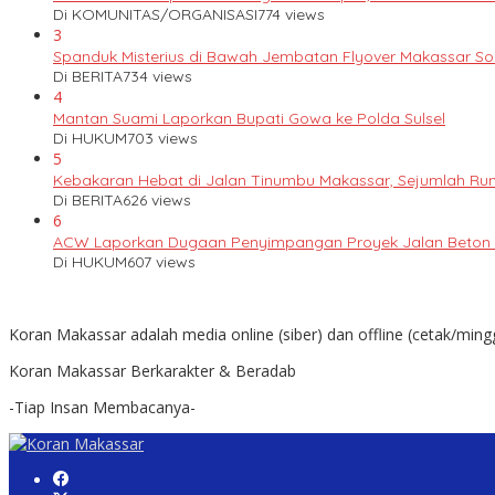
Di KOMUNITAS/ORGANISASI
774 views
3
Spanduk Misterius di Bawah Jembatan Flyover Makassar S
Di BERITA
734 views
4
Mantan Suami Laporkan Bupati Gowa ke Polda Sulsel
Di HUKUM
703 views
5
Kebakaran Hebat di Jalan Tinumbu Makassar, Sejumlah Ruma
Di BERITA
626 views
6
ACW Laporkan Dugaan Penyimpangan Proyek Jalan Beton k
Di HUKUM
607 views
Koran Makassar adalah media online (siber) dan offline (cetak/ming
Koran Makassar Berkarakter & Beradab
-Tiap Insan Membacanya-