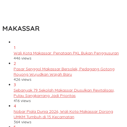
Tingkatkan Kualitas Guru, Dikbud Enrekang Gandeng UMPAR
Buka Akses Pendidikan Magister hingga Doktor
MAKASSAR
1
Wali Kota Makassar: Penataan PKL Bukan Penggusuran
446 views
2
Pasar Senggol Makassar Bersolek, Pedagang Gotong
Royong Wujudkan Wajah Baru
426 views
3
Sebanyak 79 Sekolah Makassar Diusulkan Revitalisasi,
Pulau Sangkarrang Jadi Prioritas
416 views
4
Nobar Piala Dunia 2026, Wali Kota Makassar Dorong
UMKM Tumbuh di 15 Kecamatan
364 views