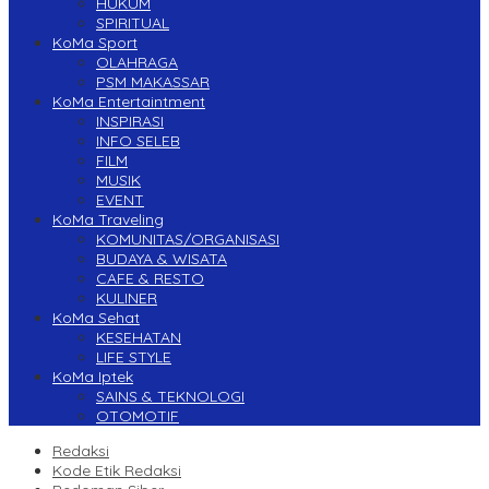
HUKUM
SPIRITUAL
KoMa Sport
OLAHRAGA
PSM MAKASSAR
KoMa Entertaintment
INSPIRASI
INFO SELEB
FILM
MUSIK
EVENT
KoMa Traveling
KOMUNITAS/ORGANISASI
BUDAYA & WISATA
CAFE & RESTO
KULINER
KoMa Sehat
KESEHATAN
LIFE STYLE
KoMa Iptek
SAINS & TEKNOLOGI
OTOMOTIF
Redaksi
Kode Etik Redaksi