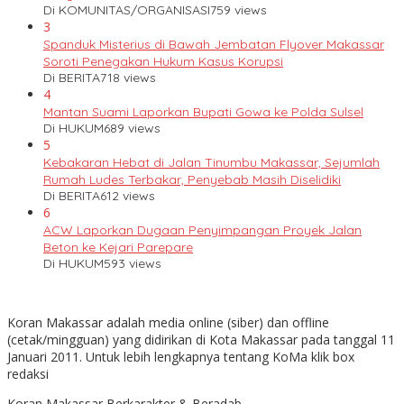
Di KOMUNITAS/ORGANISASI
759 views
3
Spanduk Misterius di Bawah Jembatan Flyover Makassar
Soroti Penegakan Hukum Kasus Korupsi
Di BERITA
718 views
4
Mantan Suami Laporkan Bupati Gowa ke Polda Sulsel
Di HUKUM
689 views
5
Kebakaran Hebat di Jalan Tinumbu Makassar, Sejumlah
Rumah Ludes Terbakar, Penyebab Masih Diselidiki
Di BERITA
612 views
6
ACW Laporkan Dugaan Penyimpangan Proyek Jalan
Beton ke Kejari Parepare
Di HUKUM
593 views
Koran Makassar adalah media online (siber) dan offline
(cetak/mingguan) yang didirikan di Kota Makassar pada tanggal 11
Januari 2011. Untuk lebih lengkapnya tentang KoMa klik box
redaksi
Koran Makassar Berkarakter & Beradab