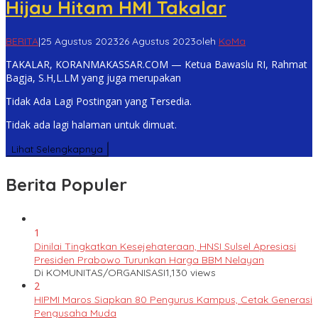
Hijau Hitam HMI Takalar
BERITA
|
25 Agustus 2023
26 Agustus 2023
oleh
KoMa
TAKALAR, KORANMAKASSAR.COM — Ketua Bawaslu RI, Rahmat
Bagja, S.H,L.LM yang juga merupakan
Tidak Ada Lagi Postingan yang Tersedia.
Tidak ada lagi halaman untuk dimuat.
Lihat Selengkapnya
Berita Populer
1
Dinilai Tingkatkan Kesejehateraan, HNSI Sulsel Apresiasi
Presiden Prabowo Turunkan Harga BBM Nelayan
Di KOMUNITAS/ORGANISASI
1,130 views
2
HIPMI Maros Siapkan 80 Pengurus Kampus, Cetak Generasi
Pengusaha Muda