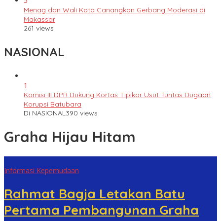
5
Menag dan Wali Kota Canangkan Gerbang Moderasi di
Makassar
261 views
NASIONAL
1
Komisi III DPR Dukung Kortas Tipikor Usut Tuntas Dugaan
Korupsi Batubara
Di NASIONAL
390 views
Graha Hijau Hitam
Informasi Kepemudaan
Rahmat Bagja Letakan Batu
Pertama Pembangunan Graha