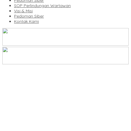
Pedoman Siber
SOP Perlindungan Wartawan
Visi & Misi
Pedoman Siber
Kontak Kami
KBLI Hotel Diperbarui, Pelaku Usaha di Sulsel Diminta Segera
Sesuaikan Izin
UNIMEN Buka 8 Prodi Baru, Perkuat Akses Pendidikan Tinggi dan
Daya Saing Lulusan
Lomba Rakyat Gelar “Pidato AHY Muda 2026”, Dorong Pelajar
Indonesia Berani Sampaikan Gagasan untuk Bangsa
Plt Ketua Baru Demokrat Makassar Silaturahmi ke Forkopimda,
Perkuat Konsolidasi dan Persiapan Agenda Partai