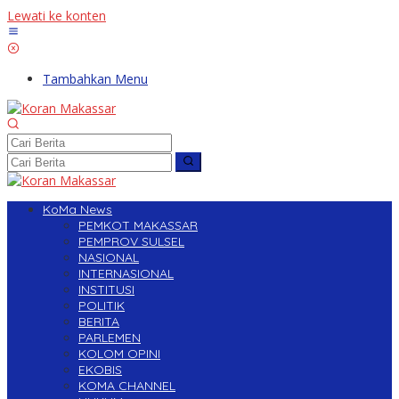
Lewati ke konten
Tambahkan Menu
KoMa News
PEMKOT MAKASSAR
PEMPROV SULSEL
NASIONAL
INTERNASIONAL
INSTITUSI
POLITIK
BERITA
PARLEMEN
KOLOM OPINI
EKOBIS
KOMA CHANNEL