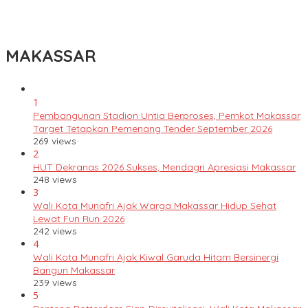
Lomba Rakyat Gelar “Pidato AHY Muda 2026”, Dorong Pelajar
Indonesia Berani Sampaikan Gagasan untuk Bangsa
MAKASSAR
1
Pembangunan Stadion Untia Berproses, Pemkot Makassar
Target Tetapkan Pemenang Tender September 2026
269 views
2
HUT Dekranas 2026 Sukses, Mendagri Apresiasi Makassar
248 views
3
Wali Kota Munafri Ajak Warga Makassar Hidup Sehat
Lewat Fun Run 2026
242 views
4
Wali Kota Munafri Ajak Kiwal Garuda Hitam Bersinergi
Bangun Makassar
239 views
5