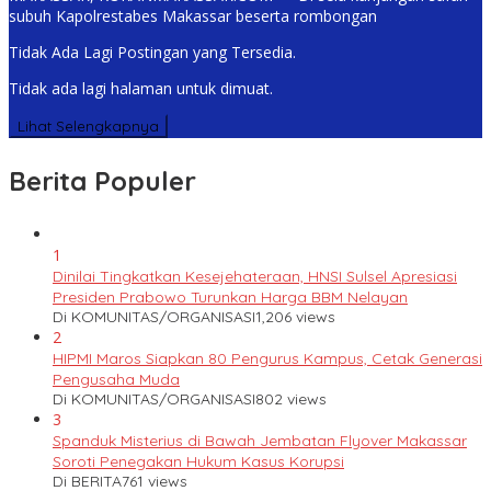
subuh Kapolrestabes Makassar beserta rombongan
Tidak Ada Lagi Postingan yang Tersedia.
Tidak ada lagi halaman untuk dimuat.
Lihat Selengkapnya
Berita Populer
1
Dinilai Tingkatkan Kesejehateraan, HNSI Sulsel Apresiasi
Presiden Prabowo Turunkan Harga BBM Nelayan
Di KOMUNITAS/ORGANISASI
1,206 views
2
HIPMI Maros Siapkan 80 Pengurus Kampus, Cetak Generasi
Pengusaha Muda
Di KOMUNITAS/ORGANISASI
802 views
3
Spanduk Misterius di Bawah Jembatan Flyover Makassar
Soroti Penegakan Hukum Kasus Korupsi
Di BERITA
761 views