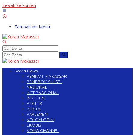
Lewati ke konten
Tambahkan Menu
KoMa News
PEMKOT MAKASSAR
PEMPROV SULSEL
NASIONAL
INTERNASIONAL
INSTITUSI
POLITIK
BERITA
PARLEMEN
KOLOM OPINI
EKOBIS
KOMA CHANNEL