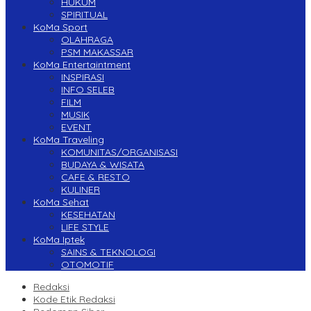
HUKUM
SPIRITUAL
KoMa Sport
OLAHRAGA
PSM MAKASSAR
KoMa Entertaintment
INSPIRASI
INFO SELEB
FILM
MUSIK
EVENT
KoMa Traveling
KOMUNITAS/ORGANISASI
BUDAYA & WISATA
CAFE & RESTO
KULINER
KoMa Sehat
KESEHATAN
LIFE STYLE
KoMa Iptek
SAINS & TEKNOLOGI
OTOMOTIF
Redaksi
Kode Etik Redaksi