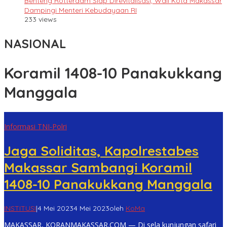
Benteng Rotterdam Siap Direvitalisasi, Wali Kota Makassar
Dampingi Menteri Kebudayaan RI
233 views
NASIONAL
Koramil 1408-10 Panakukkang
Manggala
Informasi TNI-Polri
Jaga Soliditas, Kapolrestabes
Makassar Sambangi Koramil
1408-10 Panakukkang Manggala
INSTITUSI
|
4 Mei 2023
4 Mei 2023
oleh
KoMa
MAKASSAR, KORANMAKASSAR.COM — Di sela kunjungan safari