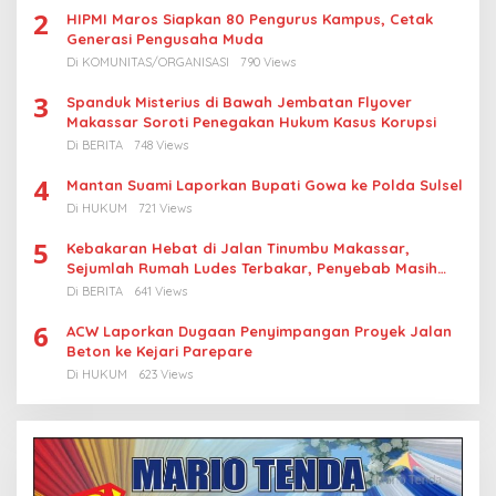
2
HIPMI Maros Siapkan 80 Pengurus Kampus, Cetak
Generasi Pengusaha Muda
Di KOMUNITAS/ORGANISASI
790 Views
3
Spanduk Misterius di Bawah Jembatan Flyover
Makassar Soroti Penegakan Hukum Kasus Korupsi
Di BERITA
748 Views
4
Mantan Suami Laporkan Bupati Gowa ke Polda Sulsel
Di HUKUM
721 Views
5
Kebakaran Hebat di Jalan Tinumbu Makassar,
Sejumlah Rumah Ludes Terbakar, Penyebab Masih
Diselidiki
Di BERITA
641 Views
6
ACW Laporkan Dugaan Penyimpangan Proyek Jalan
Beton ke Kejari Parepare
Di HUKUM
623 Views