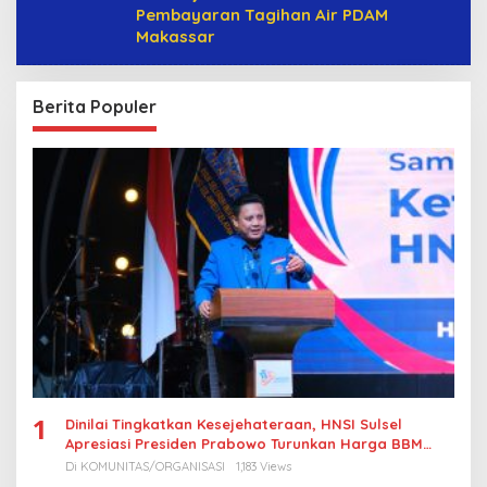
Pembayaran Tagihan Air PDAM
Makassar
Berita Populer
1
Dinilai Tingkatkan Kesejehateraan, HNSI Sulsel
Apresiasi Presiden Prabowo Turunkan Harga BBM
Nelayan
Di KOMUNITAS/ORGANISASI
1,183 Views