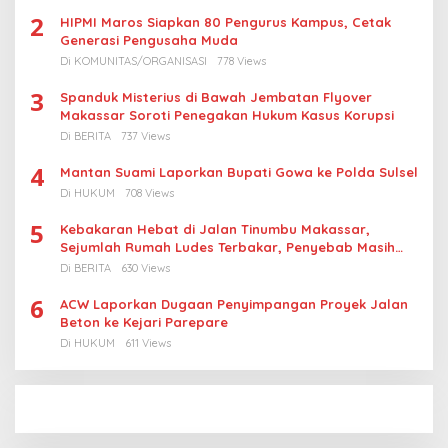
2
HIPMI Maros Siapkan 80 Pengurus Kampus, Cetak
Generasi Pengusaha Muda
Di KOMUNITAS/ORGANISASI
778 Views
3
Spanduk Misterius di Bawah Jembatan Flyover
Makassar Soroti Penegakan Hukum Kasus Korupsi
Di BERITA
737 Views
4
Mantan Suami Laporkan Bupati Gowa ke Polda Sulsel
Di HUKUM
708 Views
5
Kebakaran Hebat di Jalan Tinumbu Makassar,
Sejumlah Rumah Ludes Terbakar, Penyebab Masih
Diselidiki
Di BERITA
630 Views
6
ACW Laporkan Dugaan Penyimpangan Proyek Jalan
Beton ke Kejari Parepare
Di HUKUM
611 Views