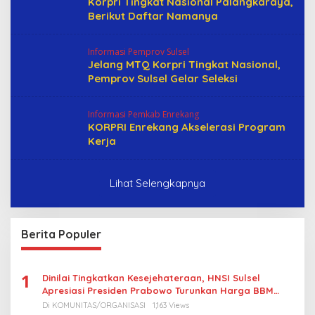
Korpri Tingkat Nasional Palangkaraya,
Berikut Daftar Namanya
Informasi Pemprov Sulsel
Jelang MTQ Korpri Tingkat Nasional,
Pemprov Sulsel Gelar Seleksi
Informasi Pemkab Enrekang
KORPRI Enrekang Akselerasi Program
Kerja
Lihat Selengkapnya
Berita Populer
1
Dinilai Tingkatkan Kesejehateraan, HNSI Sulsel
Apresiasi Presiden Prabowo Turunkan Harga BBM
Nelayan
Di KOMUNITAS/ORGANISASI
1,163 Views