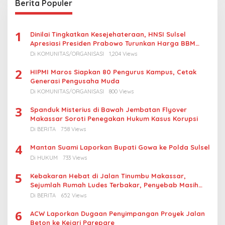
Berita Populer
1
Dinilai Tingkatkan Kesejehateraan, HNSI Sulsel
Apresiasi Presiden Prabowo Turunkan Harga BBM
Nelayan
Di KOMUNITAS/ORGANISASI
1,204 Views
2
HIPMI Maros Siapkan 80 Pengurus Kampus, Cetak
Generasi Pengusaha Muda
Di KOMUNITAS/ORGANISASI
800 Views
3
Spanduk Misterius di Bawah Jembatan Flyover
Makassar Soroti Penegakan Hukum Kasus Korupsi
Di BERITA
758 Views
4
Mantan Suami Laporkan Bupati Gowa ke Polda Sulsel
Di HUKUM
733 Views
5
Kebakaran Hebat di Jalan Tinumbu Makassar,
Sejumlah Rumah Ludes Terbakar, Penyebab Masih
Diselidiki
Di BERITA
652 Views
6
ACW Laporkan Dugaan Penyimpangan Proyek Jalan
Beton ke Kejari Parepare