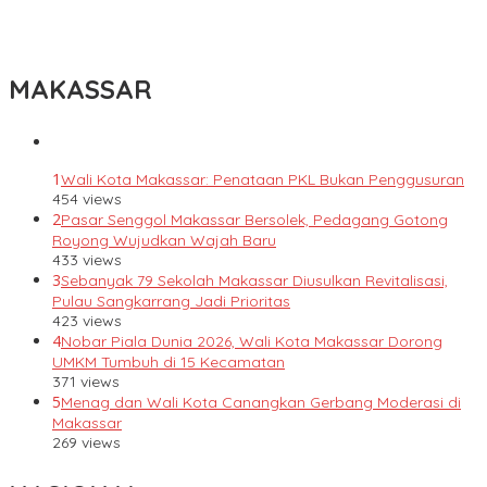
Lomba Rakyat Gelar “Pidato AHY Muda 2026”, Dorong Pelajar
Indonesia Berani Sampaikan Gagasan untuk Bangsa
MAKASSAR
1
Wali Kota Makassar: Penataan PKL Bukan Penggusuran
454 views
2
Pasar Senggol Makassar Bersolek, Pedagang Gotong
Royong Wujudkan Wajah Baru
433 views
3
Sebanyak 79 Sekolah Makassar Diusulkan Revitalisasi,
Pulau Sangkarrang Jadi Prioritas
423 views
4
Nobar Piala Dunia 2026, Wali Kota Makassar Dorong
UMKM Tumbuh di 15 Kecamatan
371 views
5
Menag dan Wali Kota Canangkan Gerbang Moderasi di
Makassar
269 views