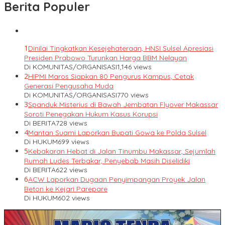
Berita Populer
1
Dinilai Tingkatkan Kesejehateraan, HNSI Sulsel Apresiasi
Presiden Prabowo Turunkan Harga BBM Nelayan
Di KOMUNITAS/ORGANISASI
1,146 views
2
HIPMI Maros Siapkan 80 Pengurus Kampus, Cetak
Generasi Pengusaha Muda
Di KOMUNITAS/ORGANISASI
770 views
3
Spanduk Misterius di Bawah Jembatan Flyover Makassar
Soroti Penegakan Hukum Kasus Korupsi
Di BERITA
728 views
4
Mantan Suami Laporkan Bupati Gowa ke Polda Sulsel
Di HUKUM
699 views
5
Kebakaran Hebat di Jalan Tinumbu Makassar, Sejumlah
Rumah Ludes Terbakar, Penyebab Masih Diselidiki
Di BERITA
622 views
6
ACW Laporkan Dugaan Penyimpangan Proyek Jalan
Beton ke Kejari Parepare
Di HUKUM
602 views