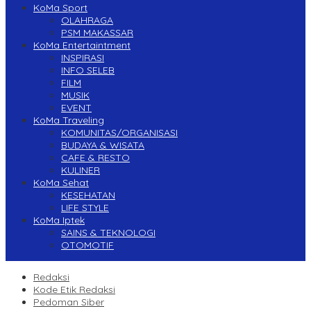
KoMa Sport
OLAHRAGA
PSM MAKASSAR
KoMa Entertaintment
INSPIRASI
INFO SELEB
FILM
MUSIK
EVENT
KoMa Traveling
KOMUNITAS/ORGANISASI
BUDAYA & WISATA
CAFE & RESTO
KULINER
KoMa Sehat
KESEHATAN
LIFE STYLE
KoMa Iptek
SAINS & TEKNOLOGI
OTOMOTIF
Redaksi
Kode Etik Redaksi
Pedoman Siber