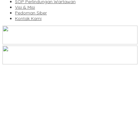
SOP Perlindungan Wartawan
Visi & Misi
Pedoman Siber
Kontak Kami
Legalitas Tower di Karuwisi–Sinrijala Dipertanyakan Warga
KBLI Hotel Diperbarui, Pelaku Usaha di Sulsel Diminta Segera
Sesuaikan Izin
UNIMEN Buka 8 Prodi Baru, Perkuat Akses Pendidikan Tinggi dan
Daya Saing Lulusan
Bank Sulselbar Bantu Dump Truck Sampah, Enrekang Perkuat
Layanan Kebersihan