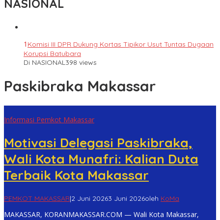
NASIONAL
1
Komisi III DPR Dukung Kortas Tipikor Usut Tuntas Dugaan
Korupsi Batubara
Di NASIONAL
398 views
Paskibraka Makassar
Informasi Pemkot Makassar
Motivasi Delegasi Paskibraka,
Wali Kota Munafri: Kalian Duta
Terbaik Kota Makassar
PEMKOT MAKASSAR
|
2 Juni 2026
3 Juni 2026
oleh
KoMa
MAKASSAR, KORANMAKASSAR.COM — Wali Kota Makassar,