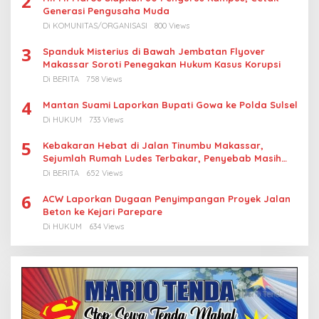
2
Generasi Pengusaha Muda
Di KOMUNITAS/ORGANISASI
800 Views
3
Spanduk Misterius di Bawah Jembatan Flyover
Makassar Soroti Penegakan Hukum Kasus Korupsi
Di BERITA
758 Views
4
Mantan Suami Laporkan Bupati Gowa ke Polda Sulsel
Di HUKUM
733 Views
5
Kebakaran Hebat di Jalan Tinumbu Makassar,
Sejumlah Rumah Ludes Terbakar, Penyebab Masih
Diselidiki
Di BERITA
652 Views
6
ACW Laporkan Dugaan Penyimpangan Proyek Jalan
Beton ke Kejari Parepare
Di HUKUM
634 Views