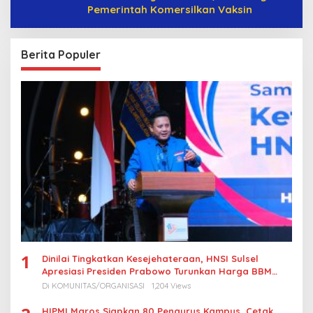
Pemerintah Komersilkan Vaksin
Berita Populer
1
Dinilai Tingkatkan Kesejehateraan, HNSI Sulsel
Apresiasi Presiden Prabowo Turunkan Harga BBM
Nelayan
Di KOMUNITAS/ORGANISASI
1,204 Views
HIPMI Maros Siapkan 80 Pengurus Kampus, Cetak