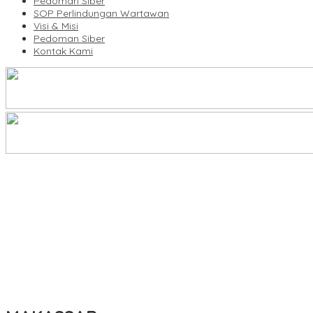
Pedoman Siber
SOP Perlindungan Wartawan
Visi & Misi
Pedoman Siber
Kontak Kami
Legalitas Tower di Karuwisi–Sinrijala Dipertanyakan Warga
KBLI Hotel Diperbarui, Pelaku Usaha di Sulsel Diminta Segera Sesua
UNIMEN Buka 8 Prodi Baru, Perkuat Akses Pendidikan Tinggi dan 
Bank Sulselbar Bantu Dump Truck Sampah, Enrekang Perkuat Lay
Lomba Rakyat Gelar “Pidato AHY Muda 2026”, Dorong Pelajar In