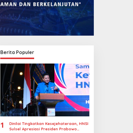
Berita Populer
omba Rakyat Gelar
Legalitas Tower di
Pidato AHY Muda 2026”,
Karuwisi–Sinrijala
orong Pelajar Indonesia
Dipertanyakan Warga
erani Sampaikan
agasan untuk Bangsa
1
Dinilai Tingkatkan Kesejehateraan, HNSI
Sulsel Apresiasi Presiden Prabowo