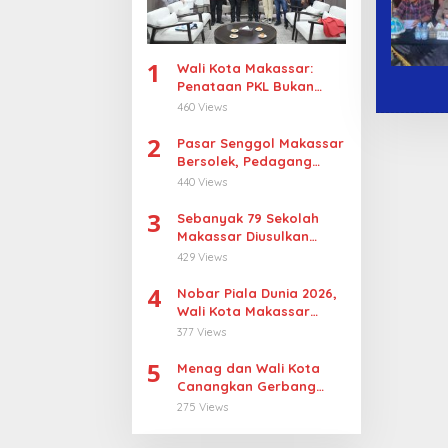
1
Wali Kota Makassar:
Penataan PKL Bukan
Penggusuran
460 Views
2
Pasar Senggol Makassar
Bersolek, Pedagang
Gotong Royong
440 Views
Wujudkan Wajah Baru
3
Sebanyak 79 Sekolah
Makassar Diusulkan
Revitalisasi, Pulau
429 Views
Sangkarrang Jadi
4
Prioritas
Nobar Piala Dunia 2026,
Wali Kota Makassar
Dorong UMKM Tumbuh di
377 Views
15 Kecamatan
5
Menag dan Wali Kota
Canangkan Gerbang
Moderasi di Makassar
275 Views