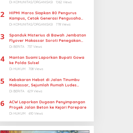
Turunkan Harga BBM Nelayan
Di KOMUNITAS/ORGANISASI
1,162 Views
2
HIPMI Maros Siapkan 80 Pengurus
Kampus, Cetak Generasi Pengusaha
Muda
Di KOMUNITAS/ORGANISASI
778 Views
3
Spanduk Misterius di Bawah Jembatan
Flyover Makassar Soroti Penegakan
Hukum Kasus Korupsi
Di BERITA
737 Views
4
Mantan Suami Laporkan Bupati Gowa
ke Polda Sulsel
Di HUKUM
708 Views
5
Kebakaran Hebat di Jalan Tinumbu
Makassar, Sejumlah Rumah Ludes
Terbakar, Penyebab Masih Diselidiki
Di BERITA
629 Views
6
ACW Laporkan Dugaan Penyimpangan
Proyek Jalan Beton ke Kejari Parepare
Di HUKUM
610 Views