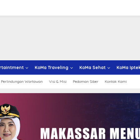
rtaintment
KoMa Traveling
KoMa Sehat
KoMa Ipte
 Perlindungan Wartawan
Visi & Misi
Pedoman Siber
Kontak Kami