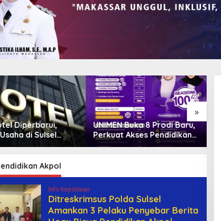
»
 Buka 8 Prodi Baru,
Bank Sulselbar Bantu Dump
L
t Akses Pendidikan
Truck Sampah, Enrekang
“
 dan Daya Saing
Perkuat Layanan
D
n
Kebersihan
B
G
Pendidikan Akpol
Info Kepolisian
Ditreskrimsus Polda Sulsel
Amankan 3 Pelaku Penyebar Berita