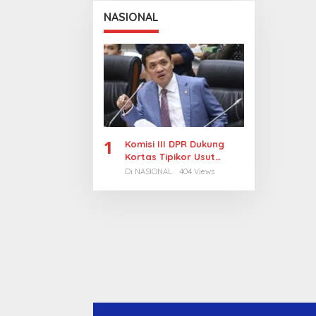
NASIONAL
1
Komisi III DPR Dukung
Kortas Tipikor Usut
Tuntas Dugaan Korupsi
Di NASIONAL
404 Views
Batubara